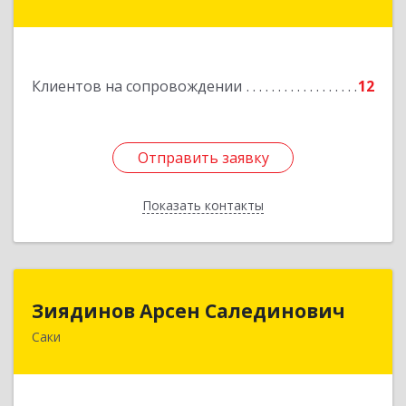
дом № 13, кв.45
Подробнее
Клиентов на сопровождении
12
Отправить заявку
Отправить заявку
Показать контакты
Назад
Зиядинов Арсен Салединович
Зиядинов Арсен Салединович
Саки
г.Саки, Интернациональная, 5/2, кв.1
Подробнее