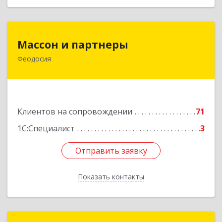
Массон и партнеры
Массон и партнеры
Феодосия
298112, Крым Респ, Феодосия г, Крымская ул,
дом № 31
Подробнее
Клиентов на сопровождении
71
1С:Специалист
3
Отправить заявку
Отправить заявку
Показать контакты
Назад