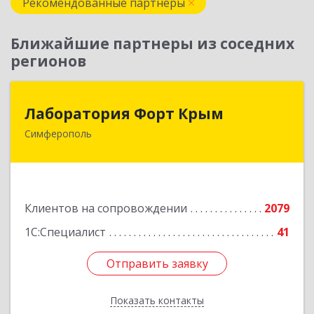
Рекомендованные партнеры
Ближайшие партнеры из соседних
регионов
Лаборатория Форт Крым
Лаборатория Форт Крым
Симферополь
295034, Крым Респ, Симферополь г, Киевская
ул, дом № 79, оф.902
Подробнее
Клиентов на сопровождении
2079
1С:Специалист
41
Отправить заявку
Отправить заявку
Показать контакты
Назад