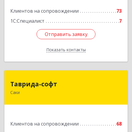
Подробнее
Клиентов на сопровождении
73
1С:Специалист
7
Отправить заявку
Отправить заявку
Показать контакты
Назад
Таврида-софт
Таврида-софт
Саки
296574, Крым Респ, м.р-н Сакский с.п.
Новофедоровское, Новофедоровка пгт, 30
Авиаполка ул, дом № 10
Подробнее
Клиентов на сопровождении
68