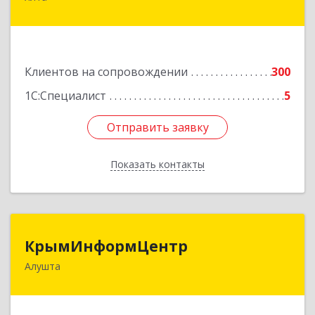
34
Подробнее
Клиентов на сопровождении
300
1С:Специалист
5
Отправить заявку
Отправить заявку
Показать контакты
Назад
КрымИнформЦентр
КрымИнформЦентр
Алушта
298500, Крым Респ, Алушта г, Горького ул, дом
№ 34А, оф.7