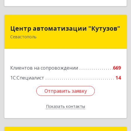
Центр автоматизации "Кутузов"
Центр автоматизации "Кутузов"
Севастополь
299011, Севастополь г, Генерала Петрова ул,
дом № 20, корпус 1, оф.1
Подробнее
Клиентов на сопровождении
669
1С:Специалист
14
Отправить заявку
Отправить заявку
Показать контакты
Назад