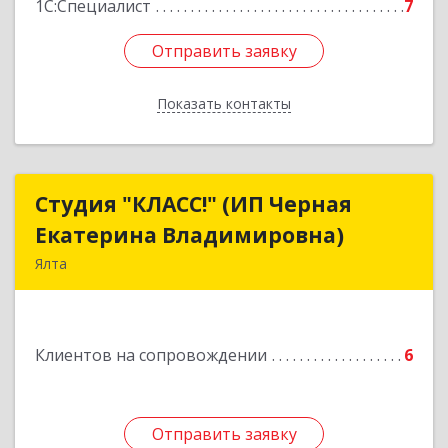
1С:Специалист
7
Отправить заявку
Отправить заявку
Показать контакты
Назад
Студия "КЛАСС!" (ИП Черная
Студия "КЛАСС!" (ИП Черная
Екатерина Владимировна)
Екатерина Владимировна)
Ялта
98600, г. Ялта, ул. Свердлова, 24
Подробнее
Клиентов на сопровождении
6
Отправить заявку
Отправить заявку