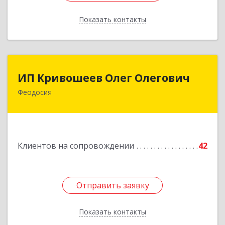
Показать контакты
Назад
ИП Кривошеев Олег Олегович
ИП Кривошеев Олег Олегович
Феодосия
Подробнее
Клиентов на сопровождении
42
Отправить заявку
Отправить заявку
Показать контакты
Назад