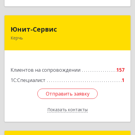
Юнит-Сервис
Юнит-Сервис
Керчь
298300, Крым Респ, Керчь г, Кооперативный
пер, дом № 26
Подробнее
Клиентов на сопровождении
157
1С:Специалист
1
Отправить заявку
Отправить заявку
Показать контакты
Назад