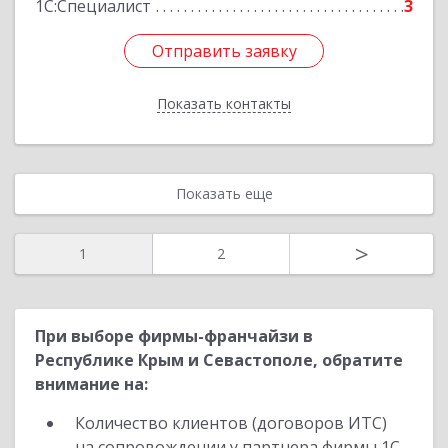
1С:Специалист
3
Отправить заявку
Отправить заявку
Показать контакты
Назад
Показать еще
>
1
2
При выборе фирмы-франчайзи в
Республике Крым и Севастополе, обратите
внимание на:
Количество клиентов (договоров ИТС)
на сопровождении у партнера фирмы 1С.