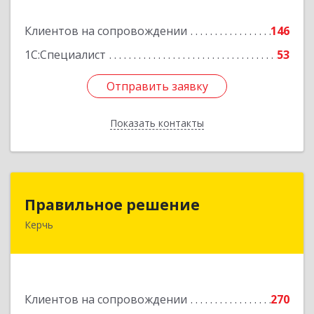
Подробнее
Клиентов на сопровождении
146
1С:Специалист
53
Отправить заявку
Отправить заявку
Показать контакты
Назад
Правильное решение
Правильное решение
Керчь
298330, Крым Респ, Керчь г, Адмиралтейский
проезд, дом № 1
Подробнее
Клиентов на сопровождении
270