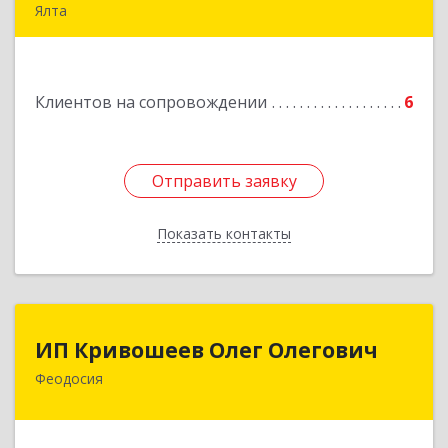
Ялта
98600, г. Ялта, ул. Свердлова, 24
Подробнее
Клиентов на сопровождении
6
Отправить заявку
Отправить заявку
Показать контакты
Назад
ИП Кривошеев Олег Олегович
ИП Кривошеев Олег Олегович
Феодосия
Подробнее