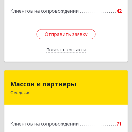
Клиентов на сопровождении
42
Отправить заявку
Отправить заявку
Показать контакты
Назад
Массон и партнеры
Массон и партнеры
Феодосия
298112, Крым Респ, Феодосия г, Крымская ул,
дом № 31
Подробнее
Клиентов на сопровождении
71