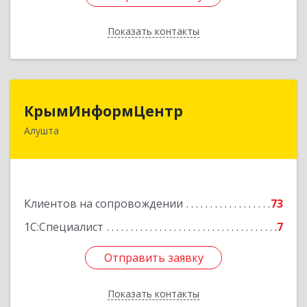
Показать контакты
Назад
КрымИнформЦентр
КрымИнформЦентр
Алушта
298500, Крым Респ, Алушта г, Горького ул, дом
№ 34А, оф.7
Подробнее
Клиентов на сопровождении
73
1С:Специалист
7
Отправить заявку
Отправить заявку
Показать контакты
Назад