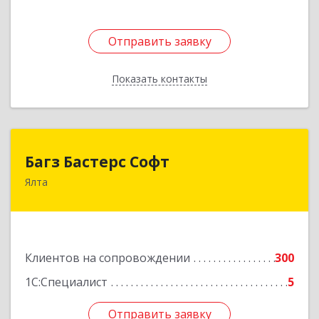
Отправить заявку
Отправить заявку
Показать контакты
Назад
Багз Бастерс Софт
Багз Бастерс Софт
Ялта
298603, Крым Респ, Ялта г, Свердлова ул, дом №
34
Подробнее
Клиентов на сопровождении
300
1С:Специалист
5
Отправить заявку
Отправить заявку