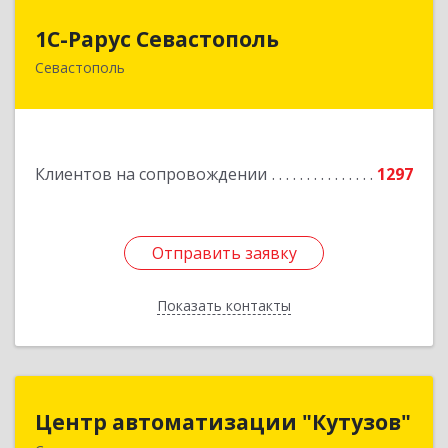
1С-Рарус Севастополь
1С-Рарус Севастополь
Севастополь
299011, Севастополь г, Кулакова ул, дом № 58
Подробнее
Клиентов на сопровождении
1297
Отправить заявку
Отправить заявку
Показать контакты
Назад
Центр автоматизации "Кутузов"
Центр автоматизации "Кутузов"