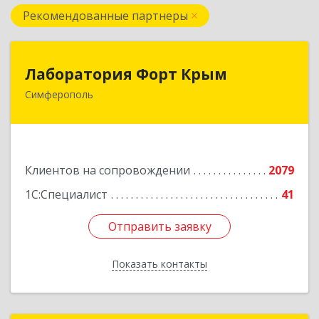
Рекомендованные партнеры
Лаборатория Форт Крым
Лаборатория Форт Крым
Симферополь
295034, Крым Респ, Симферополь г, Киевская
ул, дом № 79, оф.902
Подробнее
Клиентов на сопровождении
2079
1С:Специалист
41
Отправить заявку
Отправить заявку
Показать контакты
Назад