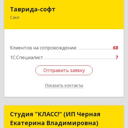
Таврида-софт
Таврида-софт
Саки
296574, Крым Респ, м.р-н Сакский с.п.
Новофедоровское, Новофедоровка пгт, 30
Авиаполка ул, дом № 10
Подробнее
Клиентов на сопровождении
68
1С:Специалист
7
Отправить заявку
Отправить заявку
Показать контакты
Назад
Студия "КЛАСС!" (ИП Черная
Студия "КЛАСС!" (ИП Черная
Екатерина Владимировна)
Екатерина Владимировна)