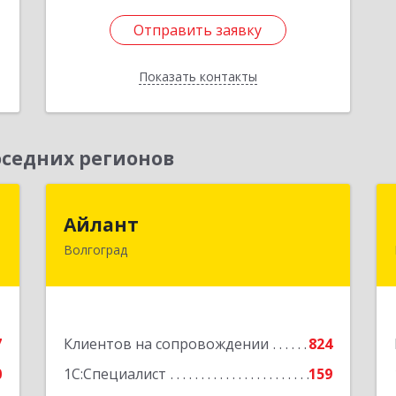
Отправить заявку
Отправить заявку
Показать контакты
Назад
седних регионов
Ю
Айлант
Айлант
Волгоград
,
400001, Волгоградская обл, Волгоград
7
г, им Канунникова ул, дом № 11А
е
Подробнее
7
Клиентов на сопровождении
824
0
1С:Специалист
159