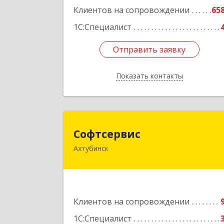
Подробне
Клиентов на сопровождении
65
1С:Специалист
Отправить заявку
Отправить заявку
Показать контакты
Назад
Софтсерви
Софтсервис
Ахтубинск
416500, Астраханская обл
Ахтубинский р-н, Ахтубинск г, Ленин
ул, дом № 5
Подробне
Клиентов на сопровождении
1С:Специалист