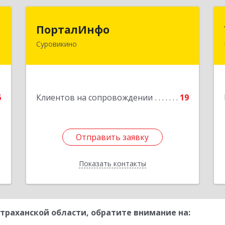
л
ПорталИнфо
ПорталИнфо
Суровикино
,
404414, г.Суровкино Волгоградской
А
обл. ул. 1-й мкр д.21 кв 9
е
Подробнее
6
Клиентов на сопровождении
19
Отправить заявку
Отправить заявку
Показать контакты
Назад
траханской области, обратите внимание на: