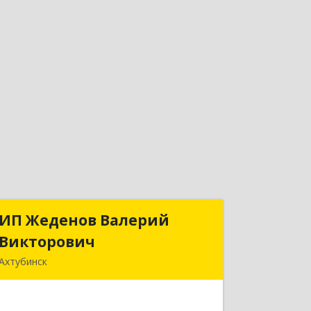
ИП Жеденов Валерий
ИП Жеденов Валерий
Викторович
Викторович
Ахтубинск
416500, Астраханская обл,
Ахтубинский р-н, Ахтубинск г,
Ст.Лаврентьева ул, дом № 2, кв.48