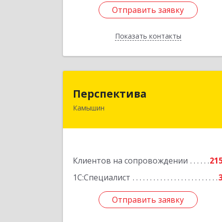
Отправить заявку
Отправить заявку
Показать контакты
Назад
Перспектив
Перспектива
Камышин
403850, Волгоградская обл, Камыши
г, Леонова ул, дом № 2
Подробне
Клиентов на сопровождении
21
1С:Специалист
Отправить заявку
Отправить заявку