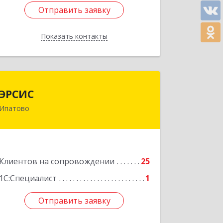
Отправить заявку
Отправить заявку
Показать контакты
Назад
ЭРСИС
ЭРСИС
Ипатово
356630, Ставропольский край,
Ипатово г, Гагарина ул, дом № 38
Подробнее
Клиентов на сопровождении
25
1С:Специалист
1
Отправить заявку
Отправить заявку