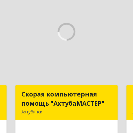
т
Скорая компьютерная
Скорая компьютерная
помощь "АхтубаМАСТЕР"
помощь "АхтубаМАСТЕР"
ь
Ахтубинск
,
416506, Астраханская обл,
1
Ахтубинский р-н, Ахтубинск г,
Буденного ул, дом № 7, кв.30