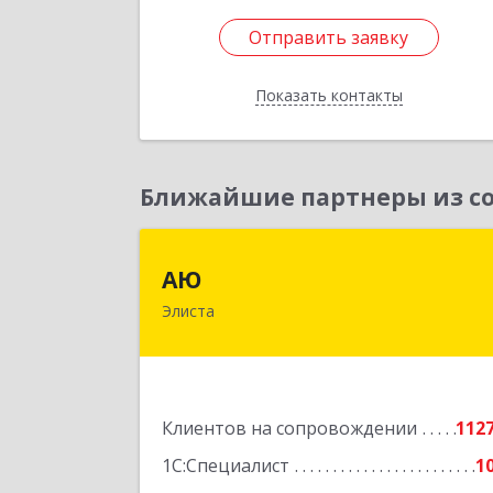
Отправить заявку
Отправить заявку
Показать контакты
Назад
Ближайшие партнеры из со
А
АЮ
Элиста
358009, Калмыкия Респ, Элиста г
А.С.Пушкина ул, дом № 20, оф.40
Подробне
Клиентов на сопровождении
112
1С:Специалист
1