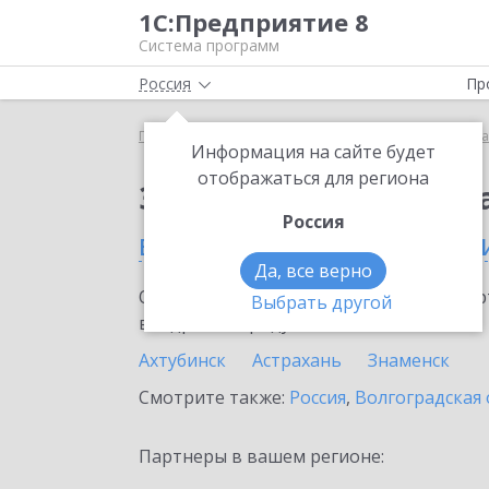
1С:Предприятие 8
Система программ
Россия
Пр
Главная
Сервисы ИТС
Премиальная поддержка
Информация на сайте будет
отображаться для региона
Заказать Премиальн
Россия
в Астраханской област
Да, все верно
Ознакомьтесь с информационными карт
Выбрать другой
внедрение продукта.
Ахтубинск
Астрахань
Знаменск
Смотрите также:
Россия
,
Волгоградская 
Партнеры в вашем регионе: