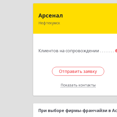
Арсена
Арсенал
Нефтекумск
Ставропольский край, Нефтекумск г
Дзержинского ул, дом № 11
Подробне
Клиентов на сопровождении
Отправить заявку
Отправить заявку
Показать контакты
Назад
При выборе фирмы-франчайзи в Ас