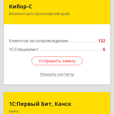
Кибор-С
Кибор-С
Железногорск (Красноярский край)
662973, Красноярский край, Железногорск г,
Белорусская ул, дом № 30 Б, пом.16
Подробнее
Клиентов на сопровождении
122
1С:Специалист
6
Отправить заявку
Отправить заявку
Показать контакты
Назад
1С:Первый Бит, Канск
1С:Первый Бит, Канск
Канск
663600, Красноярский край, Канск г, 30 лет