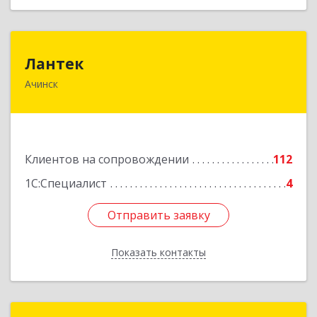
Лантек
Лантек
Ачинск
662153, Красноярский край, Ачинск г,
Декабристов ул, дом № 58
Подробнее
Клиентов на сопровождении
112
1С:Специалист
4
Отправить заявку
Отправить заявку
Показать контакты
Назад