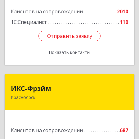
Клиентов на сопровождении
2010
Подробнее
1С:Специалист
110
Отправить заявку
Отправить заявку
Показать контакты
Назад
ИКС-Фрэйм
ИКС-Фрэйм
Красноярск
660077, Красноярский край, Красноярск г,
Батурина ул, дом № 32, пом.4
Подробнее
Клиентов на сопровождении
687