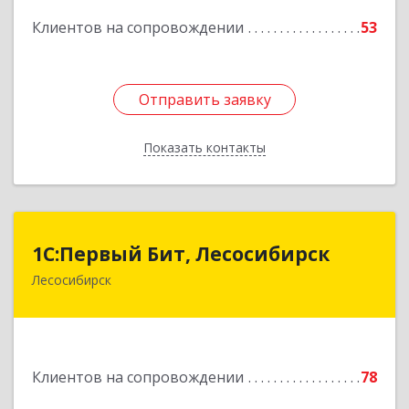
Подробнее
Клиентов на сопровождении
53
Отправить заявку
Отправить заявку
Показать контакты
Назад
1С:Первый Бит, Лесосибирск
1С:Первый Бит, Лесосибирск
Лесосибирск
662544, Красноярский край, Лесосибирск г,
Привокзальная ул, дом № 12, оф.216
Подробнее
Клиентов на сопровождении
78