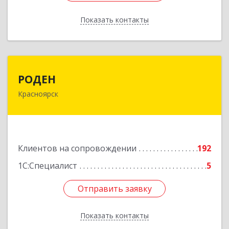
Показать контакты
Назад
РОДЕН
РОДЕН
Красноярск
660064, Красноярский край, Красноярск г, им
Академика Вавилова ул, дом № 1, оф.2-23
Подробнее
Клиентов на сопровождении
192
1С:Специалист
5
Отправить заявку
Отправить заявку
Показать контакты
Назад