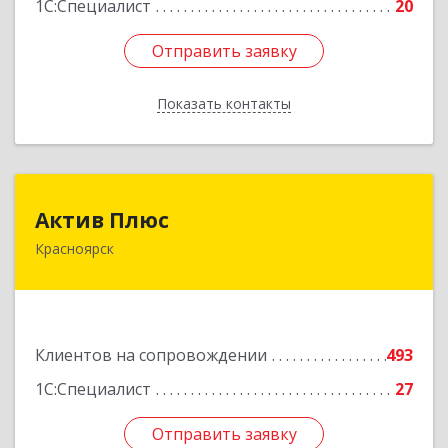
1С:Специалист
20
Отправить заявку
Отправить заявку
Показать контакты
Назад
Актив Плюс
Актив Плюс
Красноярск
660017, Красноярский край, Красноярск г,
Обороны ул, дом № 3, оф.220
Подробнее
Клиентов на сопровождении
493
1С:Специалист
27
Отправить заявку
Отправить заявку