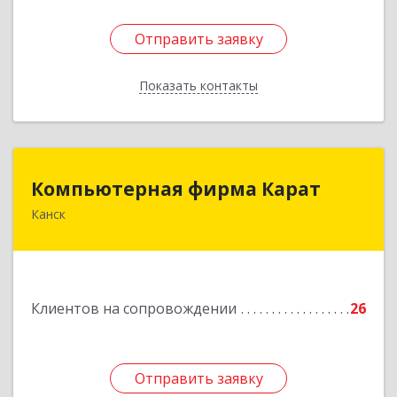
Отправить заявку
Отправить заявку
Показать контакты
Назад
Компьютерная фирма Карат
Компьютерная фирма Карат
Канск
663600, Красноярский край, Канск г,
Пролетарская ул, дом № 34
Подробнее
Клиентов на сопровождении
26
Отправить заявку
Отправить заявку