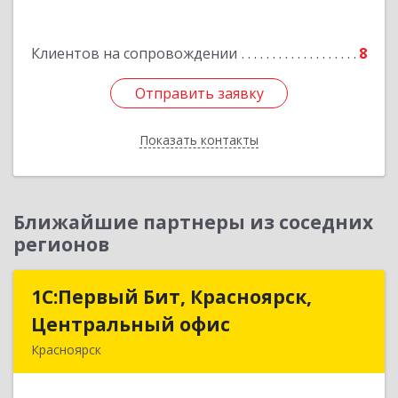
Подробнее
Клиентов на сопровождении
8
Отправить заявку
Отправить заявку
Показать контакты
Назад
Ближайшие партнеры из соседних
регионов
1С:Первый Бит, Красноярск,
1С:Первый Бит, Красноярск,
Центральный офис
Центральный офис
Красноярск
660017, Красноярский край, Красноярск г,
Диктатуры пролетариата ул, дом № 32