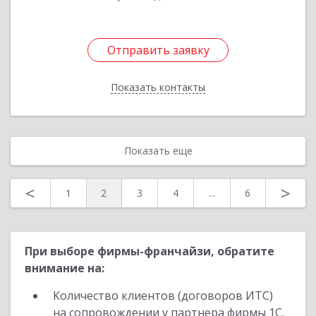
Отправить заявку
Отправить заявку
Показать контакты
Назад
Показать еще
<
>
1
2
3
4
...
6
При выборе фирмы-франчайзи, обратите
внимание на:
Количество клиентов (договоров ИТС)
на сопровождении у партнера фирмы 1С.