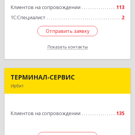
Клиентов на сопровождении
113
Подробнее
1С:Специалист
2
Отправить заявку
Отправить заявку
Показать контакты
Назад
ТЕРМИНАЛ-СЕРВИС
ТЕРМИНАЛ-СЕРВИС
Ирбит
623850, Свердловская обл, Ирбит г,
Пролетарская ул, дом № 7
Клиентов на сопровождении
135
Подробнее