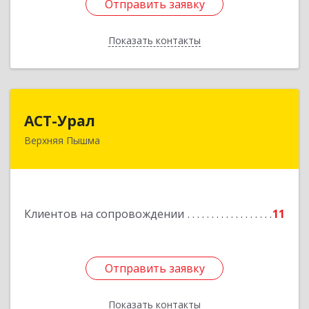
Отправить заявку
Отправить заявку
Показать контакты
Назад
АСТ-Урал
АСТ-Урал
Верхняя Пышма
624090, Свердловская обл, Верхняя Пышма г,
Уральских рабочих ул, дом № 45А - 76
Подробнее
Клиентов на сопровождении
11
Отправить заявку
Отправить заявку
Показать контакты
Назад