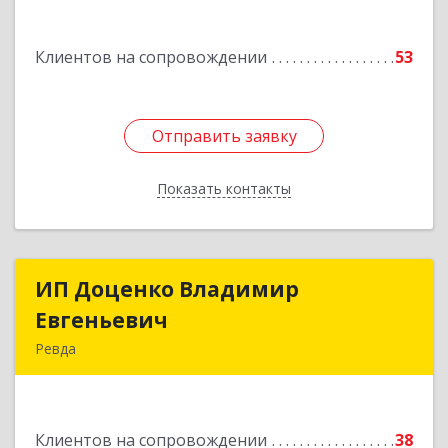
Подробнее
Клиентов на сопровождении
53
Отправить заявку
Отправить заявку
Показать контакты
Назад
ИП Доценко Владимир
ИП Доценко Владимир
Евгеньевич
Евгеньевич
Ревда
623281, Свердловская обл, Ревда г, Карла
Либкнехта ул, дом № 35, кв.31
Клиентов на сопровождении
38
Подробнее