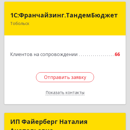
1С:Франчайзинг.ТандемБюджет
1С:Франчайзинг.ТандемБюджет
Тобольск
Подробнее
Клиентов на сопровождении
66
Отправить заявку
Отправить заявку
Показать контакты
Назад
ИП Файерберг Наталия
ИП Файерберг Наталия