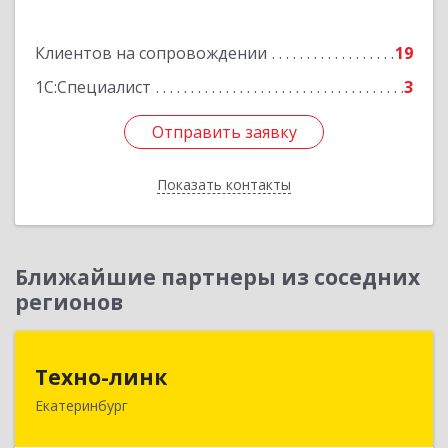
Подробнее
Клиентов на сопровождении
19
1С:Специалист
3
Отправить заявку
Отправить заявку
Показать контакты
Назад
Ближайшие партнеры из соседних
регионов
Техно-линк
Техно-линк
Екатеринбург
620000, Свердловская обл, Екатеринбург г,
Основинская ул, строение 10, оф.1116