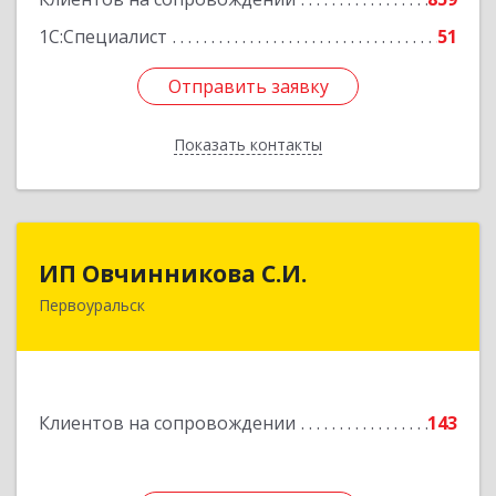
1С:Специалист
51
Отправить заявку
Отправить заявку
Показать контакты
Назад
ИП Овчинникова С.И.
ИП Овчинникова С.И.
Первоуральск
623119, Свердловская обл, Первоуральск г,
Береговая ул, дом № 5Б, кв.160
Подробнее
Клиентов на сопровождении
143