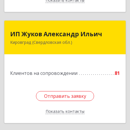
Показать контакты
Назад
ИП Жуков Александр Ильич
ИП Жуков Александр Ильич
Кировград (Свердловская обл.)
624140, Свердловская обл, Кировград г,
Свердлова ул, дом № 68Б, оф.61
Подробнее
Клиентов на сопровождении
81
Отправить заявку
Отправить заявку
Показать контакты
Назад