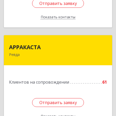
Отправить заявку
Отправить заявку
Показать контакты
Назад
АРРАКАСТА
АРРАКАСТА
Ревда
623286, Свердловская обл, Ревда г, Азина ул,
Здание № 83, оф.3
Подробнее
Клиентов на сопровождении
61
Отправить заявку
Отправить заявку