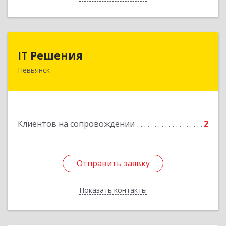
IT Решения
IT Решения
Невьянск
Подробнее
Клиентов на сопровождении
2
Отправить заявку
Отправить заявку
Показать контакты
Назад