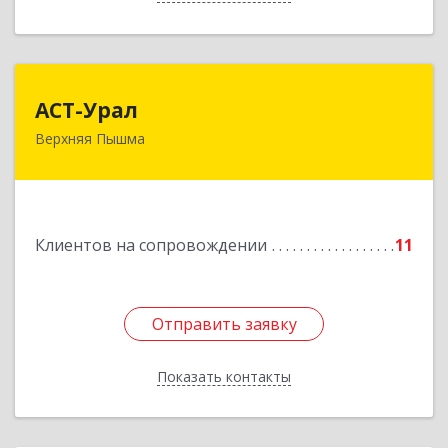
АСТ-Урал
АСТ-Урал
Верхняя Пышма
624090, Свердловская обл, Верхняя Пышма г,
Уральских рабочих ул, дом № 45А - 76
Подробнее
Клиентов на сопровождении
11
Отправить заявку
Отправить заявку
Показать контакты
Назад