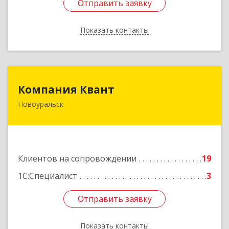
Отправить заявку
Отправить заявку
Показать контакты
Назад
Компания Квант
Компания Квант
Новоуральск
624130, Свердловская обл, Новоуральск г,
Автозаводская ул, дом № 11, кв.3
Подробнее
Клиентов на сопровождении
19
1С:Специалист
3
Отправить заявку
Отправить заявку
Показать контакты
Назад