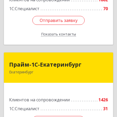
1С:Специалист
70
Отправить заявку
Отправить заявку
Показать контакты
Назад
Прайм-1С-Екатеринбург
Прайм-1С-Екатеринбург
Екатеринбург
620142, Свердловская обл, Екатеринбург г, 8
Марта ул, дом № 49, оф.609
Подробнее
Клиентов на сопровождении
1426
1С:Специалист
31