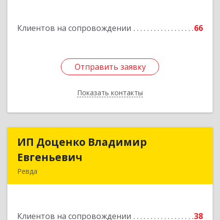
Клиентов на сопровождении
66
Отправить заявку
Отправить заявку
Показать контакты
Назад
ИП Доценко Владимир
ИП Доценко Владимир
Евгеньевич
Евгеньевич
Ревда
623281, Свердловская обл, Ревда г, Карла
Либкнехта ул, дом № 35, кв.31
Клиентов на сопровождении
38
Подробнее