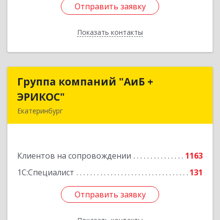
Отправить заявку
Отправить заявку
Показать контакты
Назад
Группа компаний "АиБ +
Группа компаний "АиБ +
ЭРИКОС"
ЭРИКОС"
Екатеринбург
620075, Свердловская обл, Екатеринбург г,
Луначарского ул, дом № 81, оф.1008
Клиентов на сопровождении
1163
Подробнее
1С:Специалист
131
Отправить заявку
Отправить заявку