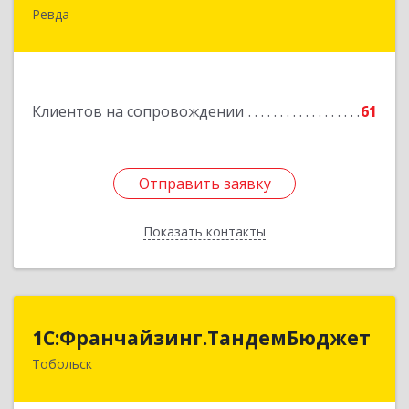
Ревда
623286, Свердловская обл, Ревда г, Азина ул,
Здание № 83, оф.3
Подробнее
Клиентов на сопровождении
61
Отправить заявку
Отправить заявку
Показать контакты
Назад
1С:Франчайзинг.ТандемБюджет
1С:Франчайзинг.ТандемБюджет
Тобольск
Подробнее