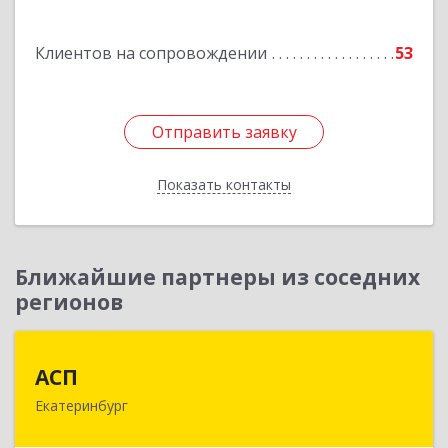
Подробнее
Клиентов на сопровождении
53
Отправить заявку
Отправить заявку
Показать контакты
Назад
Ближайшие партнеры из соседних
регионов
АСП
АСП
Екатеринбург
620075, Свердловская обл, Екатеринбург г,
Карла Либкнехта ул, строение 22, оф.521