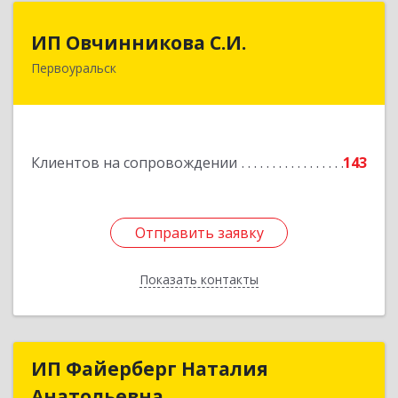
ИП Овчинникова С.И.
ИП Овчинникова С.И.
Первоуральск
623119, Свердловская обл, Первоуральск г,
Береговая ул, дом № 5Б, кв.160
Подробнее
Клиентов на сопровождении
143
Отправить заявку
Отправить заявку
Показать контакты
Назад
ИП Файерберг Наталия
ИП Файерберг Наталия
Анатольевна
Анатольевна