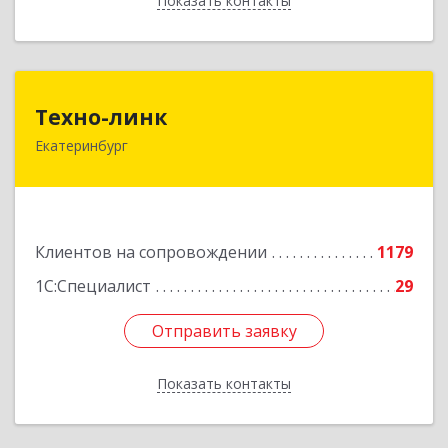
Показать контакты
Назад
Техно-линк
Техно-линк
Екатеринбург
620000, Свердловская обл, Екатеринбург г,
Основинская ул, строение 10, оф.1116
Подробнее
Клиентов на сопровождении
1179
1С:Специалист
29
Отправить заявку
Отправить заявку
Показать контакты
Назад