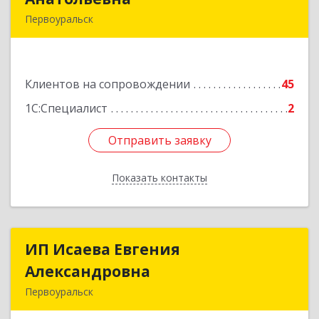
Первоуральск
623119, Свердловская обл, Первоуральск г,
Строителей ул, дом № 38-24
Клиентов на сопровождении
45
Подробнее
1С:Специалист
2
Отправить заявку
Отправить заявку
Показать контакты
Назад
ИП Исаева Евгения
ИП Исаева Евгения
Александровна
Александровна
Первоуральск