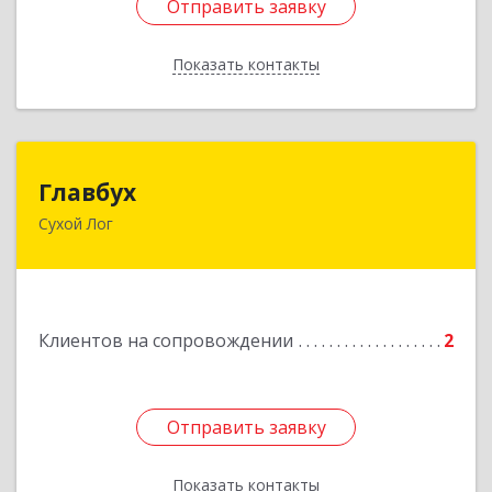
Отправить заявку
Отправить заявку
Показать контакты
Назад
Главбух
Главбух
Сухой Лог
624800, Свердловская обл, Сухой Лог г,
Артиллеристов ул, дом № 41, кв.28
Подробнее
Клиентов на сопровождении
2
Отправить заявку
Отправить заявку
Показать контакты
Назад