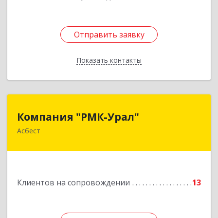
Отправить заявку
Отправить заявку
Показать контакты
Назад
Компания "РМК-Урал"
Компания "РМК-Урал"
Асбест
624260, Свердловская обл, Асбест г,
Ленинградская ул, дом № 1а, оф. 106
Подробнее
Клиентов на сопровождении
13