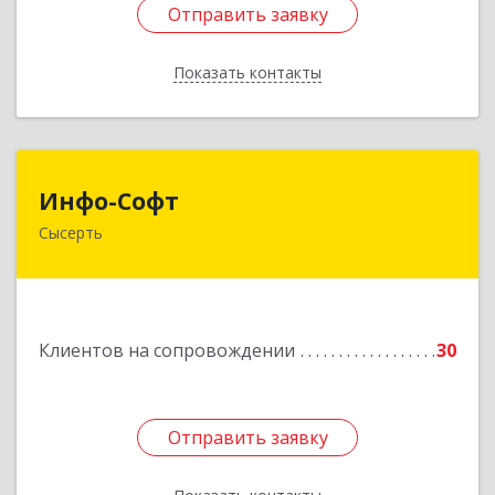
Отправить заявку
Отправить заявку
Показать контакты
Назад
Инфо-Софт
Инфо-Софт
Сысерть
624021, Свердловская обл, Сысерть г, Коммуны
ул, дом № 39, кв.13
Подробнее
Клиентов на сопровождении
30
Отправить заявку
Отправить заявку