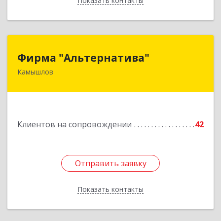
Показать контакты
Назад
Фирма "Альтернатива"
Фирма "Альтернатива"
Камышлов
624860, Свердловская обл, Камышлов г, Ленина
ул, дом № 30
Подробнее
Клиентов на сопровождении
42
Отправить заявку
Отправить заявку
Показать контакты
Назад