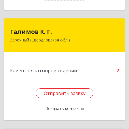
Галимов К. Г.
Галимов К. Г.
Заречный (Свердловская обл.)
Свердловская обл, г. Заречный, ул. Кузнецова,
д.24, оф.72
Подробнее
Клиентов на сопровождении
2
Отправить заявку
Отправить заявку
Показать контакты
Назад