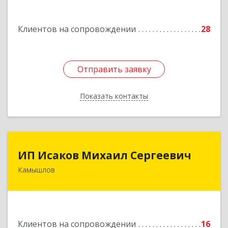
Подробнее
Клиентов на сопровождении
28
Отправить заявку
Отправить заявку
Показать контакты
Назад
ИП Исаков Михаил Сергеевич
ИП Исаков Михаил Сергеевич
Камышлов
624860, Свердловская обл, Камышлов г, Ленина
ул, дом № 20
Подробнее
Клиентов на сопровождении
16