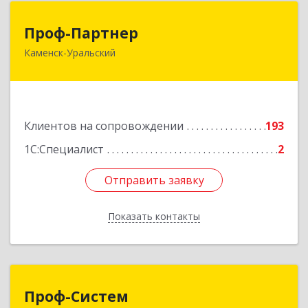
Проф-Партнер
Проф-Партнер
Каменск-Уральский
623406, Свердловская обл, Каменск-Уральский
г, Алюминиевая ул, дом № 38
Подробнее
Клиентов на сопровождении
193
1С:Специалист
2
Отправить заявку
Отправить заявку
Показать контакты
Назад
Проф-Систем
Проф-Систем