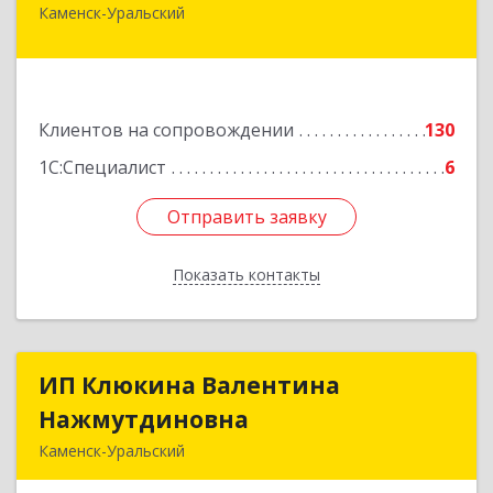
Каменск-Уральский
623406, Свердловская обл, Каменск-Уральский
г, Уральская ул, дом № 43, пом.110
Подробнее
Клиентов на сопровождении
130
1С:Специалист
6
Отправить заявку
Отправить заявку
Показать контакты
Назад
ИП Клюкина Валентина
ИП Клюкина Валентина
Нажмутдиновна
Нажмутдиновна
Каменск-Уральский
623404, Свердловская обл, Каменск-Уральский