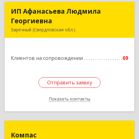
ИП Афанасьева Людмила
ИП Афанасьева Людмила
Георгиевна
Георгиевна
Заречный (Свердловская обл.)
624250, Свердловская обл, Заречный г,
Алещенкова ул, дом № 4, кв.46
Клиентов на сопровождении
69
Подробнее
Отправить заявку
Отправить заявку
Показать контакты
Назад
Компас
Компас