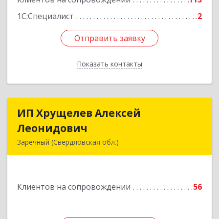
1С:Специалист
2
Отправить заявку
Отправить заявку
Показать контакты
Назад
ИП Хрущелев Алексей
ИП Хрущелев Алексей
Леонидович
Леонидович
Заречный (Свердловская обл.)
624250, Свердловская обл, Заречный г,
Курчатова ул, дом № 27/2, кв.57
Клиентов на сопровождении
56
Подробнее