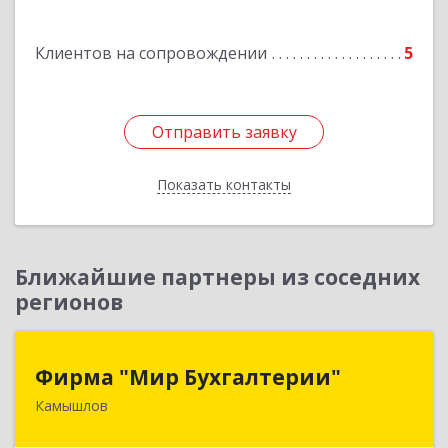
г, Крылова ул, дом № 19б, оф.2
Клиентов на сопровождении
5
Подробнее
Отправить заявку
Отправить заявку
Показать контакты
Назад
Ближайшие партнеры из соседних
регионов
Фирма "Мир Бухгалтерии"
Фирма "Мир Бухгалтерии"
Камышлов
624860, Свердловская обл, Камышлов г,
Советская ул, дом № 7