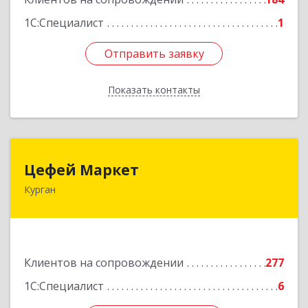
1С:Специалист
1
Отправить заявку
Отправить заявку
Показать контакты
Назад
Цефей Маркет
Цефей Маркет
Курган
640002, Курганская обл, Курган г, М.Горького
ул, дом № 35/1
Подробнее
Клиентов на сопровождении
277
1С:Специалист
6