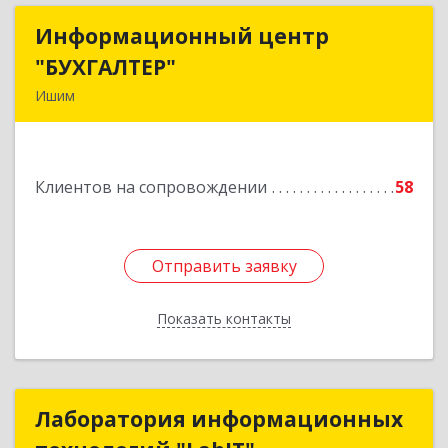
Информационный центр
Информационный центр
"БУХГАЛТЕР"
"БУХГАЛТЕР"
Ишим
627750, Тюменская обл, Ишим г, Советская ул,
дом № 16
Клиентов на сопровождении
58
Подробнее
Отправить заявку
Отправить заявку
Показать контакты
Назад
Лаборатория информационных
Лаборатория информационных