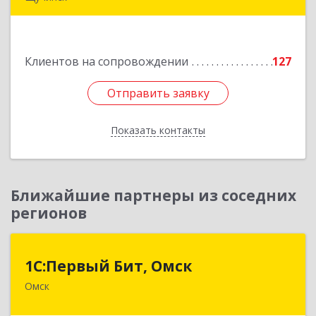
КАЗАХСТАН, 021700, Акмолинская обл.,
Бурабайский район, г.Щучинск, ул.Боровская
д.85 к.84
Клиентов на сопровождении
127
Подробнее
Отправить заявку
Отправить заявку
Показать контакты
Назад
Ближайшие партнеры из соседних
регионов
1С:Первый Бит, Омск
1С:Первый Бит, Омск
Омск
644099, Омская обл, Омск г, Гагарина ул, дом №
14, оф.208