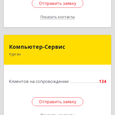
Отправить заявку
Отправить заявку
Показать контакты
Назад
Компьютер-Сервис
Компьютер-Сервис
Курган
640022, Курганская обл, Курган г, Василия
Блюхера ул, дом № 30, пом.1
Подробнее
Клиентов на сопровождении
134
Отправить заявку
Отправить заявку