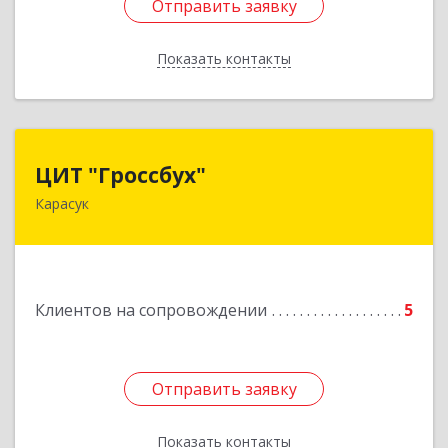
Отправить заявку
Отправить заявку
Показать контакты
Назад
ЦИТ "Гроссбух"
ЦИТ "Гроссбух"
Карасук
632861, Новосибирская обл, Карасукский р-н,
Карасук г, Сорокина ул, дом № 9, оф.3
Подробнее
Клиентов на сопровождении
5
Отправить заявку
Отправить заявку
Показать контакты
Назад