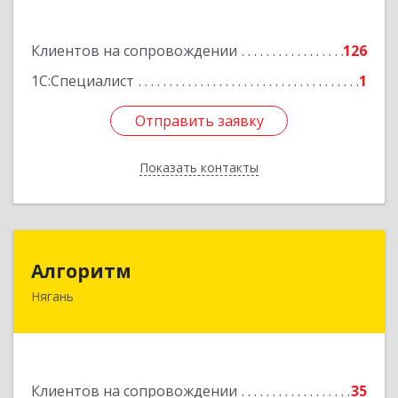
ул, дом № 28/2
Клиентов на сопровождении
126
Подробнее
1С:Специалист
1
Отправить заявку
Отправить заявку
Показать контакты
Назад
Алгоритм
Алгоритм
Нягань
628186, Ханты-Мансийский Автономный округ
- Югра АО, Нягань г, Сибирская ул, дом № 2,
корпус 2, блок 2
Подробнее
Клиентов на сопровождении
35