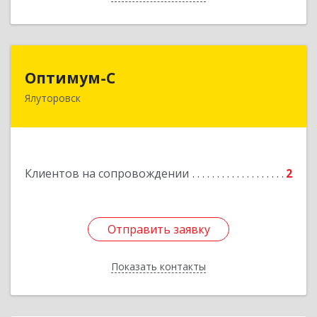
Оптимум-С
Оптимум-С
Ялуторовск
Подробнее
Клиентов на сопровождении
2
Отправить заявку
Отправить заявку
Показать контакты
Назад