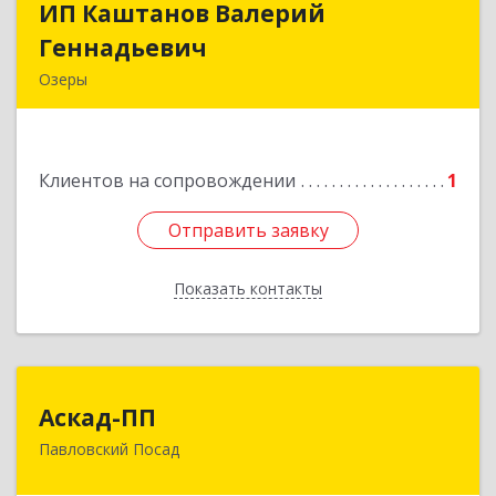
ИП Каштанов Валерий
ИП Каштанов Валерий
Геннадьевич
Геннадьевич
Озеры
140560, Московская обл, Озерский р-н, Озеры г,
Ленина ул, дом № 202
Клиентов на сопровождении
1
Подробнее
Отправить заявку
Отправить заявку
Показать контакты
Назад
Аскад-ПП
Аскад-ПП
Павловский Посад
142500, Московская обл, Павловский Посад г,
Кирова ул, дом № 4Б