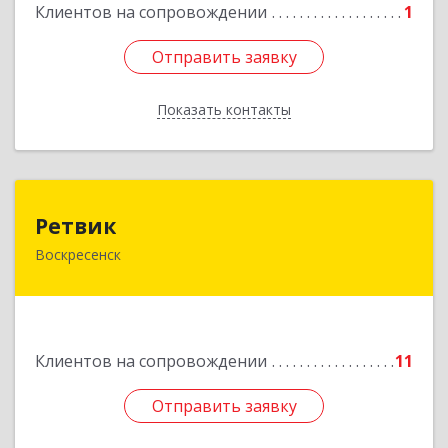
Подробнее
Клиентов на сопровождении
1
Отправить заявку
Отправить заявку
Показать контакты
Назад
Ретвик
Ретвик
Воскресенск
140200, Московская обл, Воскресенск г,
Первостроителей ул, дом № 9
Подробнее
Клиентов на сопровождении
11
Отправить заявку
Отправить заявку