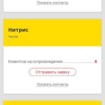
Показать контакты
Назад
Нитрис
Нитрис
Чехов
142350, Московская обл, Чехов м.о., Столбовая
пгт, Серпуховская ул, дом № 23
Подробнее
Клиентов на сопровождении
6
Отправить заявку
Отправить заявку
Показать контакты
Назад