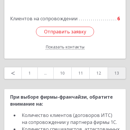
Подробнее
Клиентов на сопровождении
6
Отправить заявку
Отправить заявку
Показать контакты
Назад
<
1
...
10
11
12
13
При выборе фирмы-франчайзи, обратите
внимание на:
Количество клиентов (договоров ИТС)
на сопровождении у партнера фирмы 1С.
Количество специалистов, аттестованных