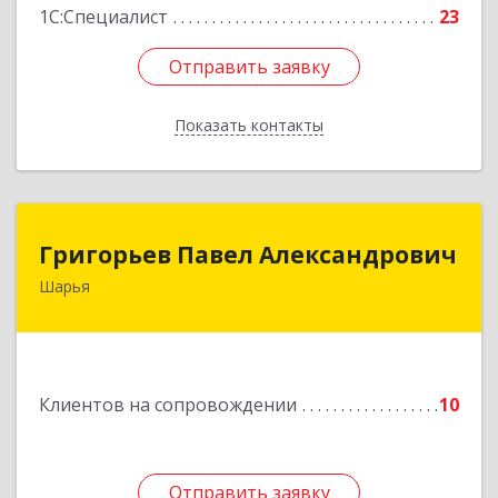
1С:Специалист
23
Отправить заявку
Отправить заявку
Показать контакты
Назад
Григорьев Павел Александрович
Григорьев Павел Александрович
Шарья
157505, Костромская область, город Шарья,
улица Краснухина, дом 6.
Подробнее
Клиентов на сопровождении
10
Отправить заявку
Отправить заявку