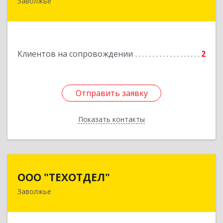
Заволжье
Подробнее
Клиентов на сопровождении
2
Отправить заявку
Отправить заявку
Показать контакты
Назад
ООО "ТЕХОТДЕЛ"
ООО "ТЕХОТДЕЛ"
Заволжье
Подробнее