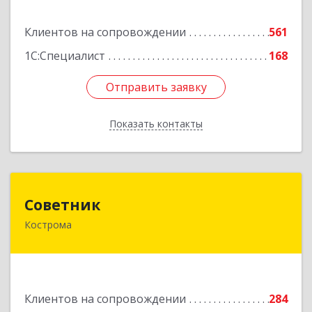
Подробнее
Клиентов на сопровождении
561
1С:Специалист
168
Отправить заявку
Отправить заявку
Показать контакты
Назад
Советник
Советник
Кострома
156000, Костромская обл, Кострома г, Ерохова
ул, дом № 3а, пом.2-12
Подробнее
Клиентов на сопровождении
284