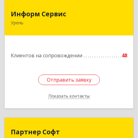
Информ Сервис
Информ Сервис
Урень
606800, Нижегородская обл, Уренский р-н,
Урень г, Ленина ул, дом № 95 А
Подробнее
Клиентов на сопровождении
48
Отправить заявку
Отправить заявку
Показать контакты
Назад
Партнер Софт
Партнер Софт