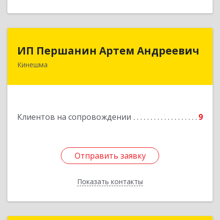
ИП Першанин Артем Андреевич
ИП Першанин Артем Андреевич
Кинешма
Подробнее
Клиентов на сопровождении
9
Отправить заявку
Отправить заявку
Показать контакты
Назад