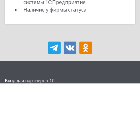
системы 1С:Предприятие.
Наличие у фирмы статуса
Вход для партнеров 1С
Учебная версия
Стать партнером
Политика конфиденциальности
Замечания по сайту
Другие сайты
Телефон:
+7 (495) 737-92-57