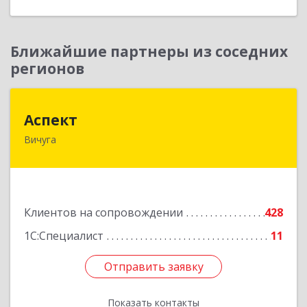
Ближайшие партнеры из соседних
регионов
Аспект
Аспект
Вичуга
155331, Ивановская обл, Вичугский р-н, Вичуга
г, 50 лет Октября ул, дом № 6, этаж 2, пом.9
Подробнее
Клиентов на сопровождении
428
1С:Специалист
11
Отправить заявку
Отправить заявку
Показать контакты
Назад