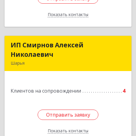
Показать контакты
Назад
ИП Смирнов Алексей
ИП Смирнов Алексей
Николаевич
Николаевич
Шарья
Подробнее
Клиентов на сопровождении
4
Отправить заявку
Отправить заявку
Показать контакты
Назад