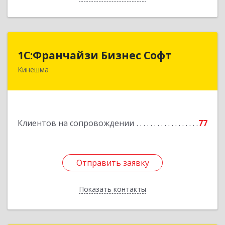
1С:Франчайзи Бизнес Софт
1С:Франчайзи Бизнес Софт
Кинешма
155800, Ивановская обл, Кинешма г, Жуковская
ул, дом № 10
Подробнее
Клиентов на сопровождении
77
Отправить заявку
Отправить заявку
Показать контакты
Назад