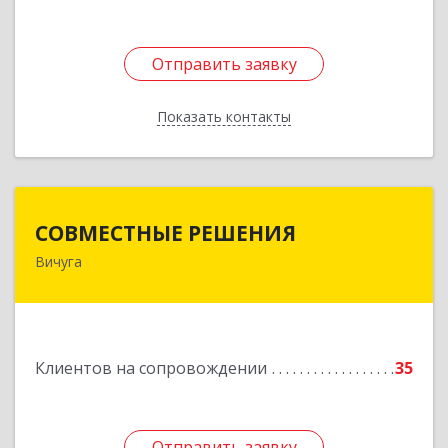
Отправить заявку
Отправить заявку
Показать контакты
Назад
СОВМЕСТНЫЕ РЕШЕНИЯ
СОВМЕСТНЫЕ РЕШЕНИЯ
Вичуга
155331, Ивановская обл, Вичугский р-н, Вичуга
г, Большая Пролетарская ул, дом № 16
Подробнее
Клиентов на сопровождении
35
Отправить заявку
Отправить заявку