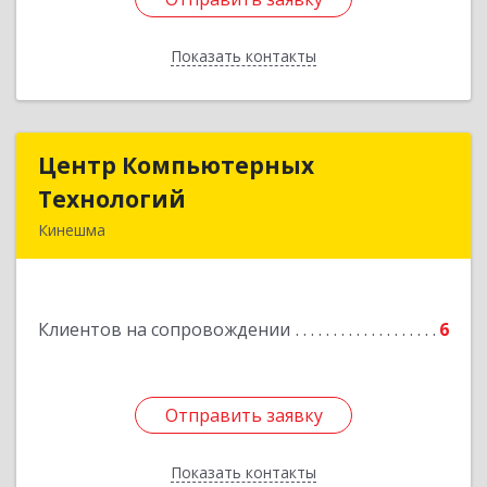
Показать контакты
Назад
Центр Компьютерных
Центр Компьютерных
Технологий
Технологий
Кинешма
155800, Ивановская обл, Кинешма г, Вичугская
ул, дом № 106
Клиентов на сопровождении
6
Подробнее
Отправить заявку
Отправить заявку
Показать контакты
Назад