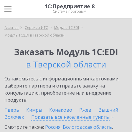
1С:Предприятие 8
Система программ
Главная
Сервисы ИТС
Модуль 1C:EDI
Модуль 1C:EDI в Тверской области
Заказать Модуль 1C:EDI
в Тверской области
Ознакомьтесь с информационными карточками,
выберите партнёра и отправьте заявку на
консультацию, приобретение или внедрение
продукта.
Тверь
Кимры
Конаково
Ржев
Вышний
Волочек
Показать все населенные
пункты
Смотрите также:
Россия
,
Вологодская область
,