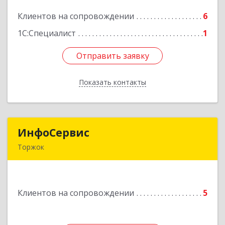
Клиентов на сопровождении
6
Подробнее
1С:Специалист
1
Отправить заявку
Отправить заявку
Показать контакты
Назад
ИнфоСервис
ИнфоСервис
Торжок
172002, Тверская обл, Торжок г, Радищева ул,
дом № 2
Клиентов на сопровождении
5
Подробнее