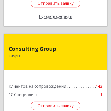
Отправить заявку
Отправить заявку
Показать контакты
Назад
Consulting Group
Consulting Group
171507, Тверская обл, Кимры г, Малая Садовая
Кимры
ул, дом № 46
Подробнее
Клиентов на сопровождении
143
1С:Специалист
1
Отправить заявку
Отправить заявку