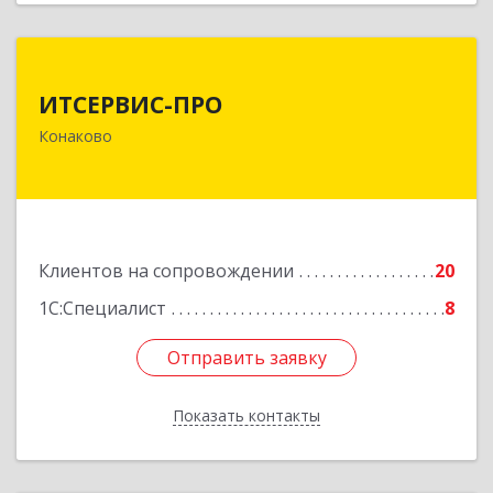
ИТСЕРВИС-ПРО
ИТСЕРВИС-ПРО
171252, Тверская обл, Конаковский р-н,
Конаково
Конаково г, Учебная ул, дом № 17, оф.35
Подробнее
Клиентов на сопровождении
20
1С:Специалист
8
Отправить заявку
Отправить заявку
Показать контакты
Назад