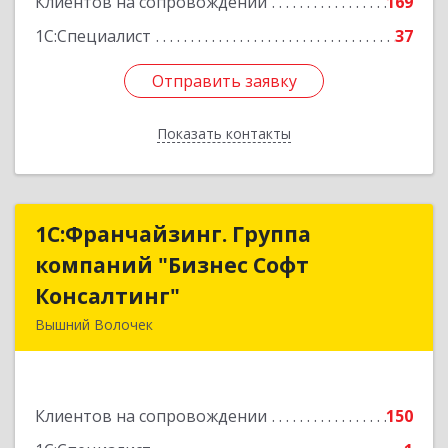
Клиентов на сопровождении
169
1С:Специалист
37
Отправить заявку
Отправить заявку
Показать контакты
Назад
1С:Франчайзинг. Группа
1С:Франчайзинг. Группа
компаний "Бизнес Софт
компаний "Бизнес Софт
Консалтинг"
Консалтинг"
Вышний Волочек
171157, Тверская обл, Вышний Волочек г,
Карла Либкнехта ул, дом № 24, кв.3
Клиентов на сопровождении
150
Подробнее