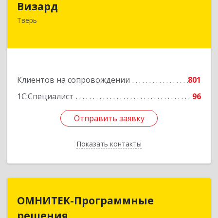
Визард
170006, Тверская обл, Тверь г, Учительская ул,
Тверь
дом № 59, оф.110
Подробнее
Клиентов на сопровождении
801
1С:Специалист
96
Отправить заявку
Отправить заявку
Показать контакты
Назад
ОМНИТЕК-Программные
ОМНИТЕК-Программные
решения
решения