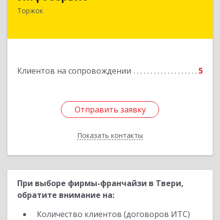
172002, Тверская обл, Торжок г, Радищева ул,
Торжок
дом № 2
Подробнее
Клиентов на сопровождении
5
Отправить заявку
Отправить заявку
Показать контакты
Назад
При выборе фирмы-франчайзи в Твери,
обратите внимание на:
Количество клиентов (договоров ИТС)