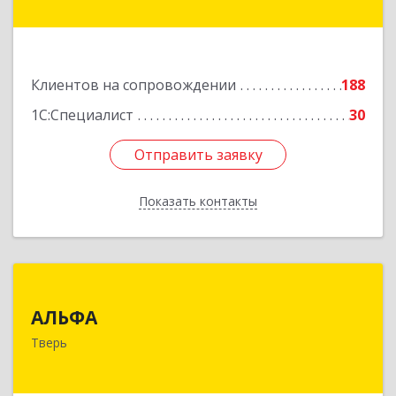
Подробнее
Клиентов на сопровождении
188
1С:Специалист
30
Отправить заявку
Отправить заявку
Показать контакты
Назад
АЛЬФА
АЛЬФА
170002, Тверская обл, Тверь г, Чайковского пр-
Тверь
кт, дом № 19а, оф.400