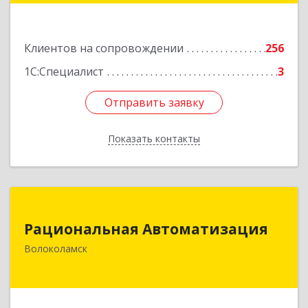
Подробнее
Клиентов на сопровождении
256
1С:Специалист
3
Отправить заявку
Отправить заявку
Показать контакты
Назад
Рациональная Автоматизация
Рациональная Автоматизация
143600, Московская обл, Волоколамский р-н,
Волоколамск
Волоколамск г, Октябрьская пл, дом № 10,
оф.12
Подробнее