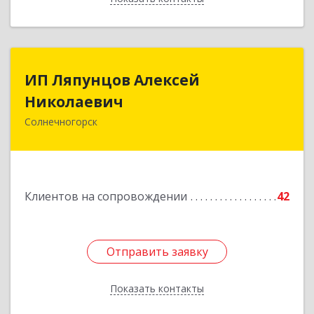
ИП Ляпунцов Алексей
ИП Ляпунцов Алексей
Николаевич
Николаевич
Солнечногорск
Подробнее
Клиентов на сопровождении
42
Отправить заявку
Отправить заявку
Показать контакты
Назад