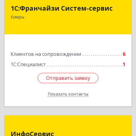
1С:Франчайзи Систем-сервис
171506, Тверская обл, Кимры г, Карла
Кимры
Либкнехта ул, дом № 25
Подробнее
Клиентов на сопровождении
6
1С:Специалист
1
Отправить заявку
Отправить заявку
Показать контакты
Назад
ИнфоСервис
ИнфоСервис