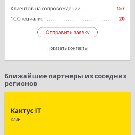
Клиентов на сопровождении
157
1С:Специалист
20
Отправить заявку
Отправить заявку
Показать контакты
Назад
Ближайшие партнеры из соседних
регионов
Кактус IT
Кактус IT
141607, Московская обл, г.о.Клин, Клин г,
Клин
Дзержинского ул, дом № 22, пом.1А