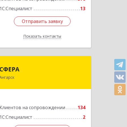
1С:Специалист
13
Отправить заявку
Отправить заявку
Показать контакты
Назад
СФЕРА
СФЕРА
Ангарск
665816, Иркутская обл, Ангарск г, 177-
й кв-л, дом № 6, оф.159
Подробнее
Клиентов на сопровождении
134
1С:Специалист
2