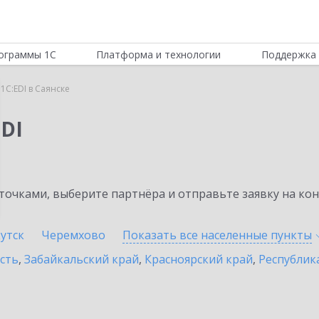
ограммы 1С
Платформа и технологии
Поддержка 
1C:EDI в Саянске
DI
очками, выберите партнёра и отправьте заявку на ко
утск
Черемхово
Показать все населенные
пункты
сть
,
Забайкальский край
,
Красноярский край
,
Республик