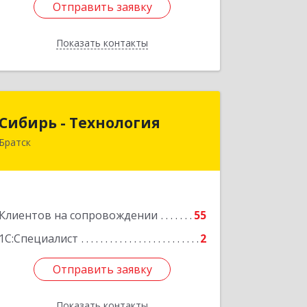
Отправить заявку
Отправить заявку
Показать контакты
Назад
Сибирь - Технология
Сибирь - Технология
Братск
665710, Иркутская обл, Братск г,
Снежная (Центральный ж/р) ул, дом
№ 13
Подробнее
Клиентов на сопровождении
55
1С:Специалист
2
Отправить заявку
Отправить заявку
Показать контакты
Назад