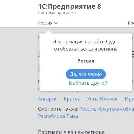
1С:Предприятие 8
Система программ
Россия
Пр
Главная
Сервисы ИТС
Модуль 1C:EDI
Модуль 
Информация на сайте будет
отображаться для региона
Заказать Модуль 1C:E
Россия
в Саянске
Да, все верно
Ознакомьтесь с информационными карт
Выбрать другой
внедрение продукта.
Ангарск
Братск
Усть-Илимск
Ирк
Смотрите также:
Россия
,
Иркутская обла
Республика Тыва
Партнеры в вашем регионе: