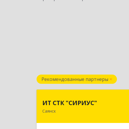
Рекомендованные партнеры
ИТ СТК "СИРИУС
ИТ СТК "СИРИУС"
Саянск
666303, Иркутская обл, Саянск г
Юбилейный мкр, дом № 3