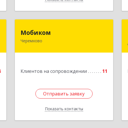
м
Мобиком
Мобиком
ч
Черемхово
Подробнее
,
2
4
Клиентов на сопровождении
11
е
Отправить заявку
Отправить заявку
Показать контакты
Назад