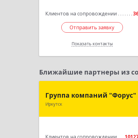
Подробне
Клиентов на сопровождении
3
Отправить заявку
Отправить заявку
Показать контакты
Назад
Ближайшие партнеры из со
Группа компаний "Форус
Группа компаний "Форус"
Иркутск
664007, Иркутская обл, Иркутск г
Ямская ул, дом № 1, корпус 1, оф.
Подробне
Клиентов на сопровождении
1012