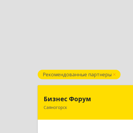
Рекомендованные партнеры
Бизнес Фору
Бизнес Форум
Саяногорск
655603, Хакасия Респ, Саяногорск г
Советский мкр, дом № 2, кв.26
Подробне