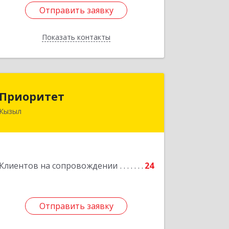
Отправить заявку
Отправить заявку
Показать контакты
Назад
Приоритет
Приоритет
Кызыл
667000, Тыва Респ, Кызыл г,
Комсомольская ул, дом № 20, кв. 2,
оф.1
Подробнее
Клиентов на сопровождении
24
Отправить заявку
Отправить заявку