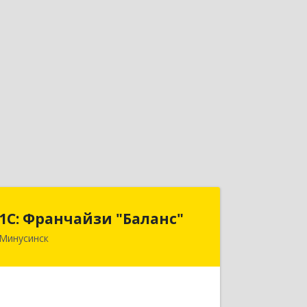
1С: Франчайзи "Баланс"
1С: Франчайзи "Баланс"
Минусинск
662610, Красноярский край,
Минусинск г, Абаканская ул, дом №
43а, пом.14