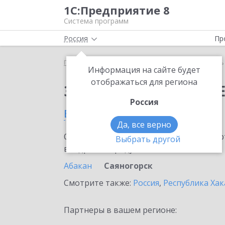
1С:Предприятие 8
Система программ
Россия
Пр
Главная
Сервисы ИТС
Модуль 1C:EDI
Модуль 
Информация на сайте будет
отображаться для региона
Заказать Модуль 1C:E
Россия
в Саяногорске
Да, все верно
Ознакомьтесь с информационными карт
Выбрать другой
внедрение продукта.
Абакан
Саяногорск
Смотрите также:
Россия
,
Республика Хак
Партнеры в вашем регионе: