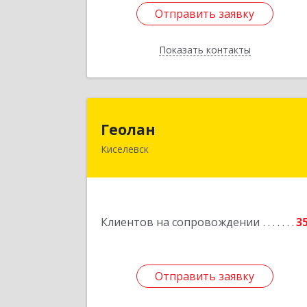
Отправить заявку
Отправить заявку
Показать контакты
Назад
Геола
Геолан
Киселевск
652700, Кемеровская обл, Киселевск г
Транспортная ул, дом № 5
Подробне
Клиентов на сопровождении
3
Отправить заявку
Отправить заявку