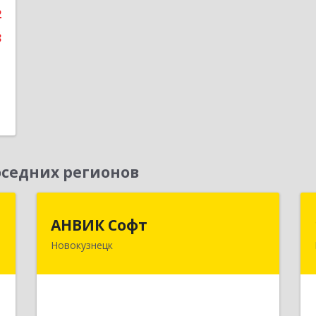
2
3
седних регионов
т
АНВИК Софт
АНВИК Софт
Новокузнецк
а
654079, Кемеровская область -
5
Кузбасс, Новокузнецкий г.о,
Новокузнецк г, Куйбышевский р-н,
Невского ул, дом № 1, этаж 2
е