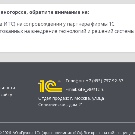
яногорске, обратите внимание на:
в ИТС) на сопровождении у партнера фирмы 1С.
стованных на внедрение технологий и решений системы
Телефон:
+7 (495) 737-92-57
льности
Email:
site_v8@1c.ru
 сайту
Отдел продаж:
г. Москва
,
улица
Селезнёвская, дом 21
© 2026 АО «Группа 1С» (правопреемник «1С»). Все права на сайт защищен