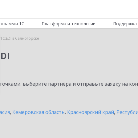
ограммы 1С
Платформа и технологии
Поддержка 
1C:EDI в Саяногорске
DI
очками, выберите партнёра и отправьте заявку на ко
асия
,
Кемеровская область
,
Красноярский край
,
Республ