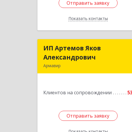
Отправить заявку
Отправить заявку
Показать контакты
Назад
ИП Артемов Яков
ИП Артемов Яко
Александрович
Александрови
Армавир
Подробне
Клиентов на сопровождении
5
Отправить заявку
Отправить заявку
Показать контакты
Назад