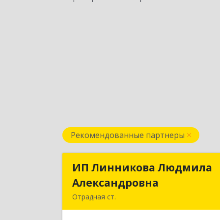
Рекомендованные партнеры
ИП Линникова Людмила
ИП Линникова Людмил
Александровна
Александровн
Отрадная ст.
352290, Краснодарский край
Отрадненский р-н, Отрадная ст-ца