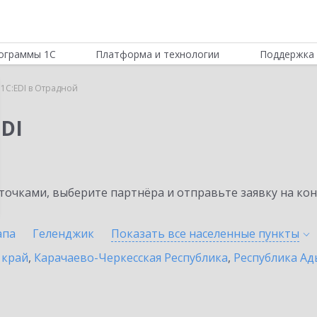
ограммы 1С
Платформа и технологии
Поддержка 
1C:EDI в Отрадной
DI
очками, выберите партнёра и отправьте заявку на ко
апа
Геленджик
Показать все населенные
пункты
 край
,
Карачаево-Черкесская Республика
,
Республика Ад