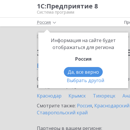
1С:Предприятие 8
Система программ
Россия
Пр
Главная
Сервисы ИТС
Модуль 1C:EDI
Модуль 
Информация на сайте будет
отображаться для региона
Заказать Модуль 1C:E
Россия
в Отрадной
Да, все верно
Ознакомьтесь с информационными карт
Выбрать другой
внедрение продукта.
Краснодар
Крымск
Тихорецк
Ан
Смотрите также:
Россия
,
Краснодарский
Ставропольский край
Партнеры в вашем регионе: