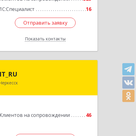
1С:Специалист
16
Отправить заявку
Отправить заявку
Показать контакты
Назад
IT_RU
IT_RU
Черкесск
Подробнее
Клиентов на сопровождении
46