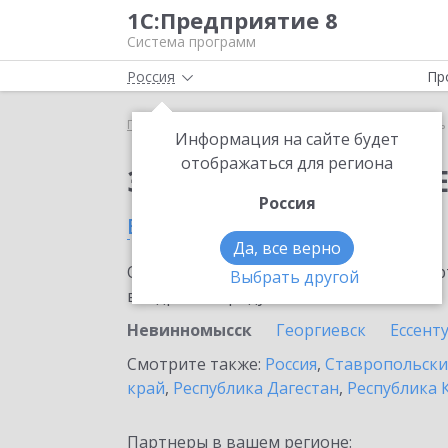
1С:Предприятие 8
Система программ
Россия
Пр
Главная
Сервисы ИТС
Модуль 1C:EDI
Модуль 
Информация на сайте будет
отображаться для региона
Заказать Модуль 1C:E
Россия
в Невинномысске
Да, все верно
Ознакомьтесь с информационными карт
Выбрать другой
внедрение продукта.
Невинномысск
Георгиевск
Ессент
Смотрите также:
Россия
,
Ставропольски
край
,
Республика Дагестан
,
Республика 
Партнеры в вашем регионе: