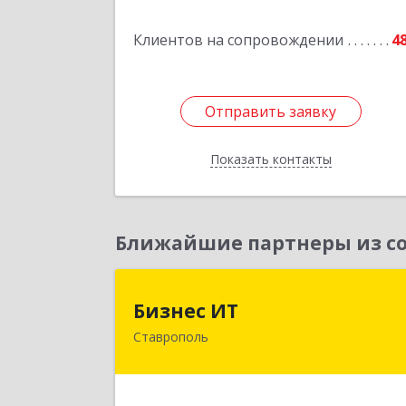
Подробне
Клиентов на сопровождении
4
Отправить заявку
Отправить заявку
Показать контакты
Назад
Ближайшие партнеры из со
Бизнес И
Бизнес ИТ
Ставрополь
355035, Ставропольский край
Ставрополь г, 1 Промышленная ул
дом № 3, корпус 