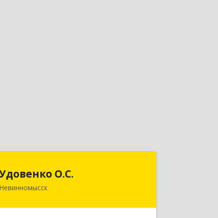
Удовенко О.С.
Удовенко О.С.
Невинномысск
357 100, г.Невинномысск,
ул.Революцеонная, дом № 30, кв.54