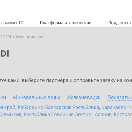
ограммы 1С
Платформа и технологии
Поддержка 
1C:EDI в Невинномысске
DI
очками, выберите партнёра и отправьте заявку на ко
уки
Минеральные воды
Железноводск
Показать 
й край
,
Кабардино-Балкарская Республика
,
Карачаево-Ч
Калмыкия
,
Республика Северная Осетия - Алания
,
Ростовс