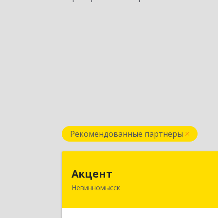
Рекомендованные партнеры
Акцен
Акцент
Невинномысск
357112, Ставропольский край
Невинномысск г, Менделеева ул, до
№ 52, оф.