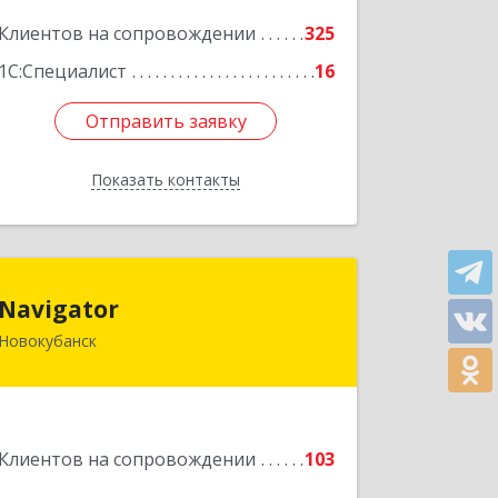
Подробнее
Клиентов на сопровождении
325
1С:Специалист
16
Отправить заявку
Отправить заявку
Показать контакты
Назад
Navigator
Navigator
Новокубанск
352240, Краснодарский край,
Новокубанск г, Пушкина ул, дом № 67
Подробнее
Клиентов на сопровождении
103