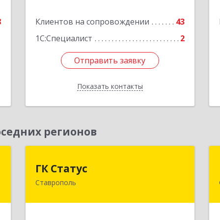
е
Подробнее
8
Клиентов на сопровождении
43
1С:Специалист
2
Отправить заявку
Отправить заявку
Показать контакты
Назад
седних регионов
Т
ГК Статус
ГК Статус
Ставрополь
,
355002, Ставропольский край,
,
Ставрополь г, Лермонтова ул, дом №
А
187