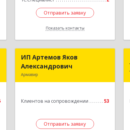
Отправить заявку
Отправить заявку
Показать контакты
Назад
U
ИП Артемов Яков
ИП Артемов Яков
Александрович
Александрович
Армавир
е
Подробнее
6
Клиентов на сопровождении
53
Отправить заявку
Отправить заявку