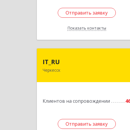
Отправить заявку
Отправить заявку
Показать контакты
Назад
IT_R
IT_RU
Черкесск
Подробне
Клиентов на сопровождении
4
Отправить заявку
Отправить заявку