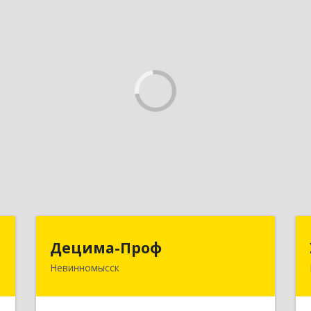
т
Децима-Проф
Децима-Проф
Невинномысск
,
357100, Ставропольский край,
м
Невинномысск г, Гагарина ул, дом №
2
63