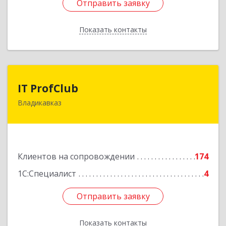
Отправить заявку
Отправить заявку
Показать контакты
Назад
IT ProfClub
IT ProfClub
Владикавказ
362045, Северная Осетия - Алания Респ,
Владикавказ г, Международная ул, дом № 2 "А",
этаж 5, каб.507
Подробнее
Клиентов на сопровождении
174
1С:Специалист
4
Отправить заявку
Отправить заявку
Показать контакты
Назад