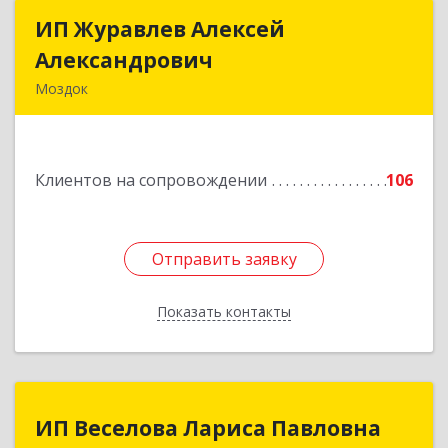
ИП Журавлев Алексей
ИП Журавлев Алексей
Александрович
Александрович
Моздок
363750, Северная Осетия - Алания Респ, Моздок
г, Кирова ул, дом № 41
Клиентов на сопровождении
106
Подробнее
Отправить заявку
Отправить заявку
Показать контакты
Назад
ИП Веселова Лариса Павловна
ИП Веселова Лариса Павловна