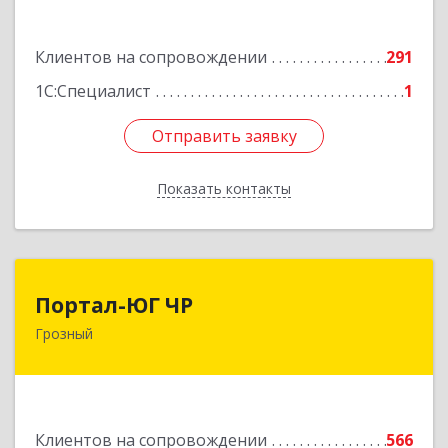
72
Подробнее
Клиентов на сопровождении
291
1С:Специалист
1
Отправить заявку
Отправить заявку
Показать контакты
Назад
Портал-ЮГ ЧР
Портал-ЮГ ЧР
Грозный
364906, Чеченская Респ, Грозный г, Путина пр-
кт, дом № 30
Подробнее
Клиентов на сопровождении
566