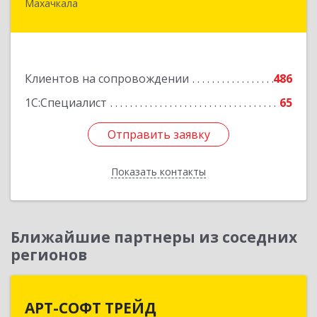
Махачкала
367030, Дагестан Респ, Махачкала г, И.Казака
ул, дом № 31
Подробнее
Клиентов на сопровождении
486
1С:Специалист
65
Отправить заявку
Отправить заявку
Показать контакты
Назад
Ближайшие партнеры из соседних
регионов
АРТ-СОФТ ТРЕЙД
АРТ-СОФТ ТРЕЙД