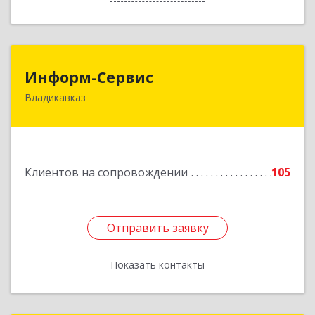
Информ-Сервис
Информ-Сервис
Владикавказ
362020, Северная Осетия - Алания Респ,
Владикавказ г, Островского ул, дом № 12, пом.3
Подробнее
Клиентов на сопровождении
105
Отправить заявку
Отправить заявку
Показать контакты
Назад