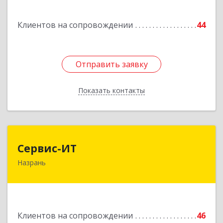
Подробнее
Клиентов на сопровождении
44
Отправить заявку
Отправить заявку
Показать контакты
Назад
Сервис-ИТ
Сервис-ИТ
Назрань
386102, Ингушетия Респ, Назрань г,
Центральный округ тер, Московская ул, дом №
7, этаж 2, офис 1
Подробнее
Клиентов на сопровождении
46