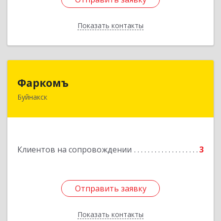
Показать контакты
Назад
Фаркомъ
Фаркомъ
Буйнакск
Подробнее
Клиентов на сопровождении
3
Отправить заявку
Отправить заявку
Показать контакты
Назад