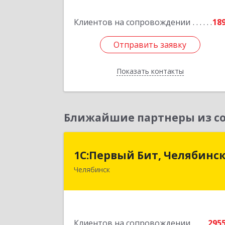
Клиентов на сопровождении
18
Подробне
Отправить заявку
Отправить заявку
Показать контакты
Назад
Ближайшие партнеры из со
1С:Первый Бит, Челябинс
1С:Первый Бит, Челябинс
Челябинск
454084, Челябинская обл, Челябинск г
Каслинская ул, дом № 77, оф.10
Подробне
Клиентов на сопровождении
295