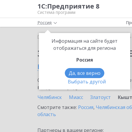
1С:Предприятие 8
Система программ
Россия
Пр
Главная
Сервисы ИТС
Модуль 1C:EDI
Модуль 
Информация на сайте будет
отображаться для региона
Заказать Модуль 1C:E
Россия
в Кыштыме
Да, все верно
Ознакомьтесь с информационными карт
Выбрать другой
внедрение продукта.
Челябинск
Миасс
Златоуст
Кыш
Смотрите также:
Россия
,
Челябинская о
область
Партнеры в вашем регионе: