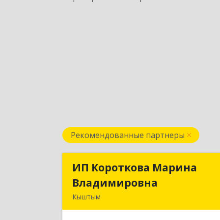
Рекомендованные партнеры
ИП Короткова Марина
ИП Короткова Марин
Владимировна
Владимировн
Кыштым
456870, Челябинская обл, Кыштым г
Красноармейская ул, дом № 2