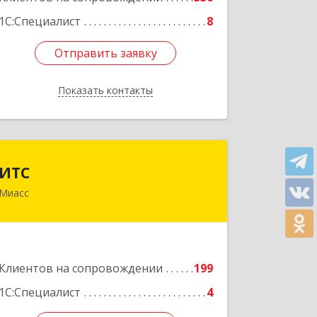
1С:Специалист
8
Отправить заявку
Отправить заявку
Показать контакты
Назад
ИТС
ИТС
Миасс
456300, Челябинская обл, Миасс г,
Романенко ул, дом № 50б
Подробнее
Клиентов на сопровождении
199
1С:Специалист
4