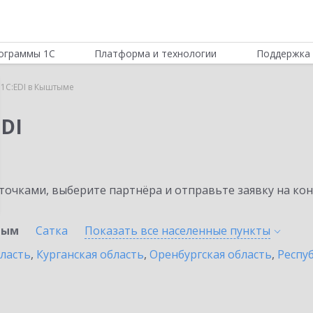
ограммы 1С
Платформа и технологии
Поддержка 
1C:EDI в Кыштыме
DI
очками, выберите партнёра и отправьте заявку на ко
тым
Сатка
Показать все населенные
пункты
бласть
,
Курганская область
,
Оренбургская область
,
Респу