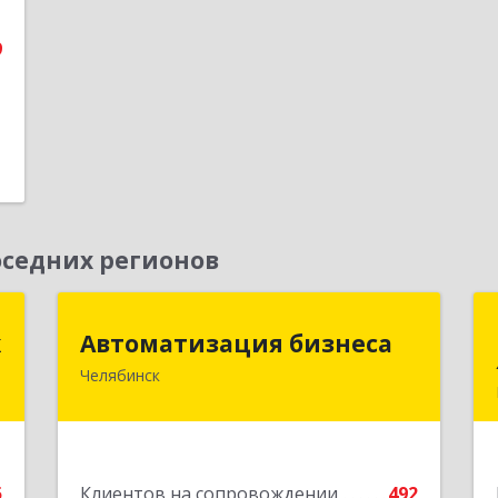
9
е
седних регионов
к
Автоматизация бизнеса
к
Автоматизация бизнеса
Челябинск
,
454018, Челябинская обл,
9
Челябинский г.о., Челябинск г, вн.р-н
Калининский, Братьев Кашириных ул,
дом № 54А, пом.6
е
5
Клиентов на сопровождении
492