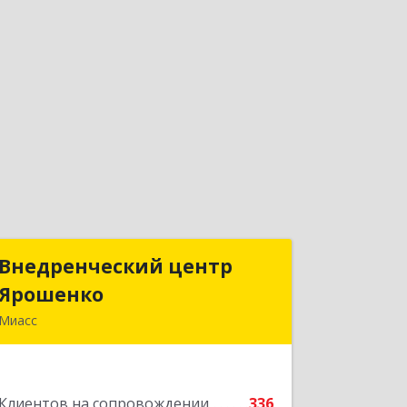
Внедренческий центр
Внедренческий центр
Ярошенко
Ярошенко
Миасс
456300, Челябинская обл, Миасс г,
Романенко ул, дом № 97
Клиентов на сопровождении
336
Подробнее