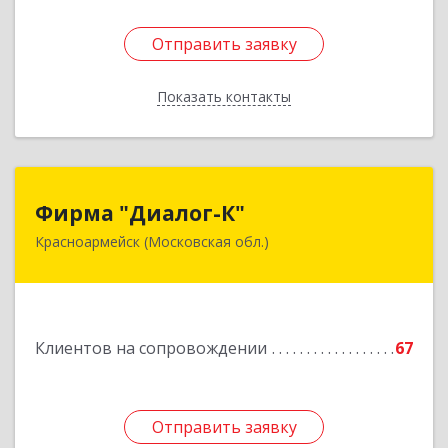
Отправить заявку
Отправить заявку
Показать контакты
Назад
Фирма "Диалог-К"
Фирма "Диалог-К"
Красноармейск (Московская обл.)
141292, Московская обл, Красноармейск г,
Комсомольская ул, дом № 4, пом.25
Подробнее
Клиентов на сопровождении
67
Отправить заявку
Отправить заявку