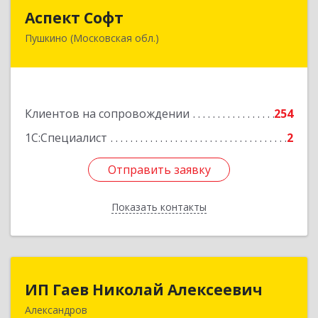
Аспект Софт
Аспект Софт
Пушкино (Московская обл.)
141205, Московская обл, Пушкинский р-н,
Пушкино г, Московский пр-кт, дом № 44, пом.4
Подробнее
Клиентов на сопровождении
254
1С:Специалист
2
Отправить заявку
Отправить заявку
Показать контакты
Назад
ИП Гаев Николай Алексеевич
ИП Гаев Николай Алексеевич
Александров
601650, Владимирская обл, Александровский р-