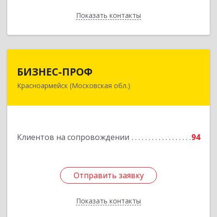
Показать контакты
Назад
БИЗНЕС-ПРОФ
БИЗНЕС-ПРОФ
Красноармейск (Московская обл.)
141290, Московская обл, Красноармейск г,
Чкалова ул, дом № 8, оф.7
Подробнее
Клиентов на сопровождении
94
Отправить заявку
Отправить заявку
Показать контакты
Назад