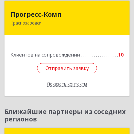
Прогресс-Комп
Прогресс-Комп
Краснозаводск
141321, Московская обл, Сергиево-Посадский
р-н, Краснозаводск г, Новая ул, дом № 8, кв.78
Подробнее
Клиентов на сопровождении
10
Отправить заявку
Отправить заявку
Показать контакты
Назад
Ближайшие партнеры из соседних
регионов