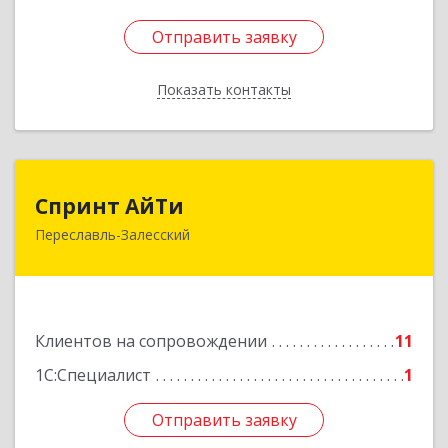
Отправить заявку
Отправить заявку
Показать контакты
Назад
Спринт АйТи
Спринт АйТи
Переславль-Залесский
152025, Ярославская обл, Переславль-
Залесский г, Менделеева ул, дом № 18, кв.7
Подробнее
Клиентов на сопровождении
11
1С:Специалист
1
Отправить заявку
Отправить заявку