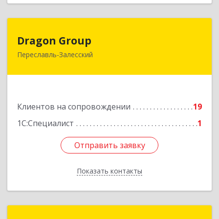
Dragon Group
Dragon Group
Переславль-Залесский
152020, Ярославская обл, Переславль-
Залесский г, Советская ул, дом № 37, оф.304, 307
Подробнее
Клиентов на сопровождении
19
1С:Специалист
1
Отправить заявку
Отправить заявку
Показать контакты
Назад