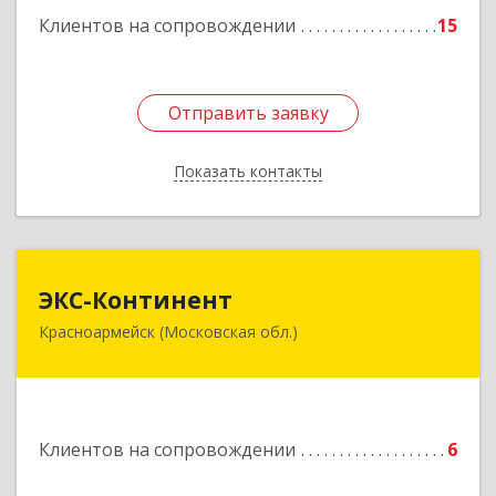
Клиентов на сопровождении
15
Отправить заявку
Отправить заявку
Показать контакты
Назад
ЭКС-Континент
ЭКС-Континент
Красноармейск (Московская обл.)
141292, Московская область, Красноармейск,
микрорайон "Северный", дом № 23, кв.79
Подробнее
Клиентов на сопровождении
6