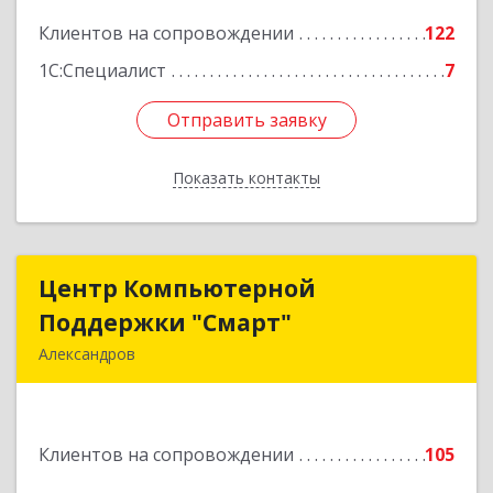
Подробнее
Клиентов на сопровождении
122
1С:Специалист
7
Отправить заявку
Отправить заявку
Показать контакты
Назад
Центр Компьютерной
Центр Компьютерной
Поддержки "Смарт"
Поддержки "Смарт"
Александров
601650, Владимирская обл, Александровский р-
н, Александров г, Институтская ул, дом № 1,
ком.74
Клиентов на сопровождении
105
Подробнее