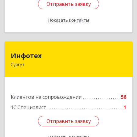
Отправить заявку
Отправить заявку
Показать контакты
Назад
Инфотех
Инфотех
Сургут
628400, Ханты-Мансийский Автономный округ
- Югра АО, Сургут г, Быстринская ул, дом № 8
Подробнее
Клиентов на сопровождении
56
1С:Специалист
1
Отправить заявку
Отправить заявку