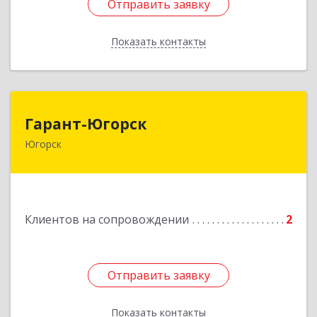
Отправить заявку
Отправить заявку
Показать контакты
Назад
Гарант-Югорск
Гарант-Югорск
Югорск
628260, Ханты-Мансийский Автономный округ
- Югра АО, Югорск г, Титова ул, дом № 63
Подробнее
Клиентов на сопровождении
2
Отправить заявку
Отправить заявку
Показать контакты
Назад