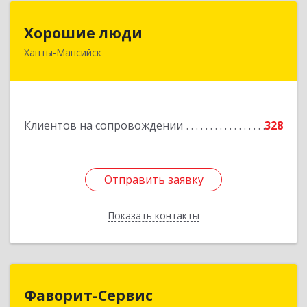
Хорошие люди
Хорошие люди
Ханты-Мансийск
628007, Ханты-Мансийский Автономный округ
- Югра АО, Ханты-Мансийск г, Светлая ул, дом
№ 40
Подробнее
Клиентов на сопровождении
328
Отправить заявку
Отправить заявку
Показать контакты
Назад
Фаворит-Сервис
Фаворит-Сервис