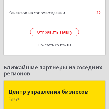
Подробнее
Клиентов на сопровождении
22
Отправить заявку
Отправить заявку
Показать контакты
Назад
Ближайшие партнеры из соседних
регионов
Центр управления бизнесом
Центр управления бизнесом
Сургут
628403, Ханты-Мансийский Автономный округ
- Югра АО, Сургут г, Мира пр-кт, дом № 56, кв.2