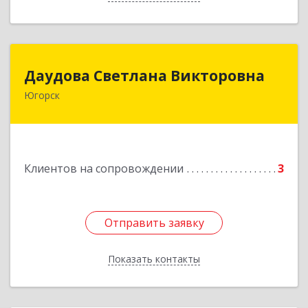
Даудова Светлана Викторовна
Даудова Светлана Викторовна
Югорск
Подробнее
Клиентов на сопровождении
3
Отправить заявку
Отправить заявку
Показать контакты
Назад