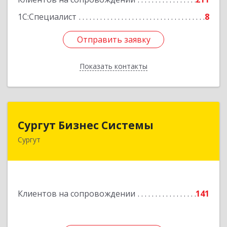
1С:Специалист
8
Отправить заявку
Отправить заявку
Показать контакты
Назад
Сургут Бизнес Системы
Сургут Бизнес Системы
Сургут
628406, Ханты-Мансийский Автономный округ
- Югра АО, Сургут г, 30 лет Победы ул, дом №
44, корпус А, оф.304
Подробнее
Клиентов на сопровождении
141