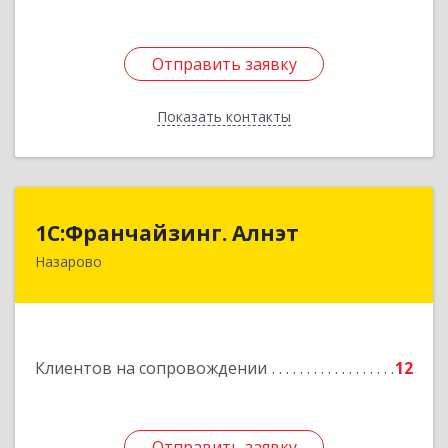
Отправить заявку
Отправить заявку
Показать контакты
Назад
1С:Франчайзинг. Алнэт
1С:Франчайзинг. Алнэт
Назарово
662200, Красноярский край, Назарово г,
Борисенко ул, дом № 11
Подробнее
Клиентов на сопровождении
12
Отправить заявку
Отправить заявку