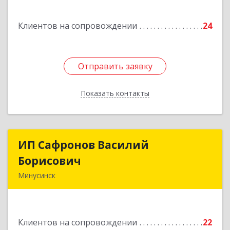
Подробнее
Клиентов на сопровождении
24
Отправить заявку
Отправить заявку
Показать контакты
Назад
ИП Сафронов Василий
ИП Сафронов Василий
Борисович
Борисович
Минусинск
662608, Красноярский край, Минусинск г,
Пушкина ул, дом № 8, кв.2
Клиентов на сопровождении
22
Подробнее