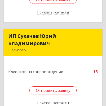
Показать контакты
Назад
ИП Сухачев Юрий
ИП Сухачев Юрий
Владимирович
Владимирович
Шарыпово
662313, Красноярский край, Шарыпово г,
Пионерный мкр, 27/2, кв.203
Клиентов на сопровождении
13
Подробнее
Отправить заявку
Отправить заявку
Показать контакты
Назад