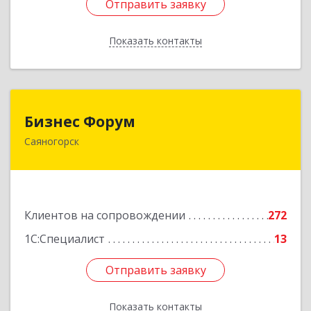
Отправить заявку
Отправить заявку
Показать контакты
Назад
Бизнес Форум
Бизнес Форум
Саяногорск
655603, Хакасия Респ, Саяногорск г, Советский
мкр, дом № 2, кв.262
Подробнее
Клиентов на сопровождении
272
1С:Специалист
13
Отправить заявку
Отправить заявку
Показать контакты
Назад