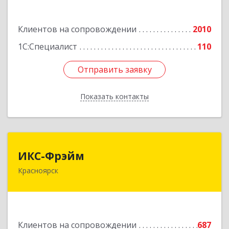
Диктатуры пролетариата ул, дом № 32
Клиентов на сопровождении
2010
Подробнее
1С:Специалист
110
Отправить заявку
Отправить заявку
Показать контакты
Назад
ИКС-Фрэйм
ИКС-Фрэйм
Красноярск
660077, Красноярский край, Красноярск г,
Батурина ул, дом № 32, пом.4
Подробнее
Клиентов на сопровождении
687