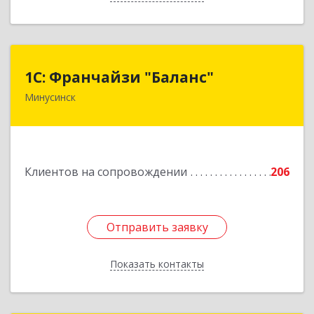
1С: Франчайзи "Баланс"
1С: Франчайзи "Баланс"
Минусинск
662610, Красноярский край, Минусинск г,
Абаканская ул, дом № 43а, пом.14
Подробнее
Клиентов на сопровождении
206
Отправить заявку
Отправить заявку
Показать контакты
Назад