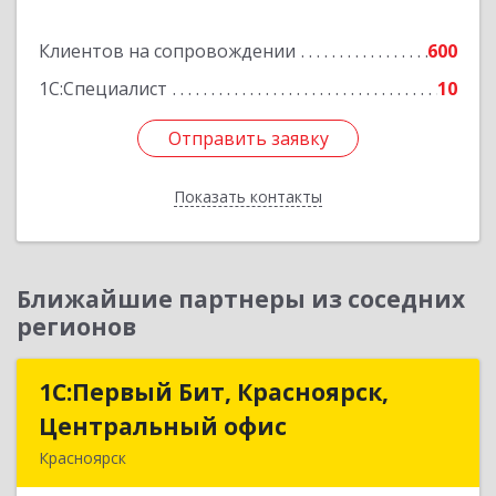
Подробнее
Клиентов на сопровождении
600
1С:Специалист
10
Отправить заявку
Отправить заявку
Показать контакты
Назад
Ближайшие партнеры из соседних
регионов
1С:Первый Бит, Красноярск,
1С:Первый Бит, Красноярск,
Центральный офис
Центральный офис
Красноярск
660017, Красноярский край, Красноярск г,