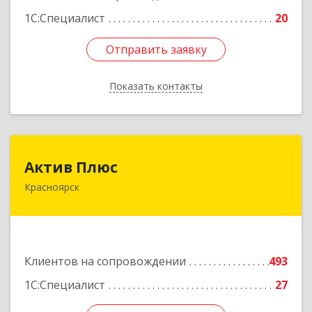
1С:Специалист
20
Отправить заявку
Отправить заявку
Показать контакты
Назад
Актив Плюс
Актив Плюс
Красноярск
660017, Красноярский край, Красноярск г,
Обороны ул, дом № 3, оф.220
Подробнее
Клиентов на сопровождении
493
1С:Специалист
27