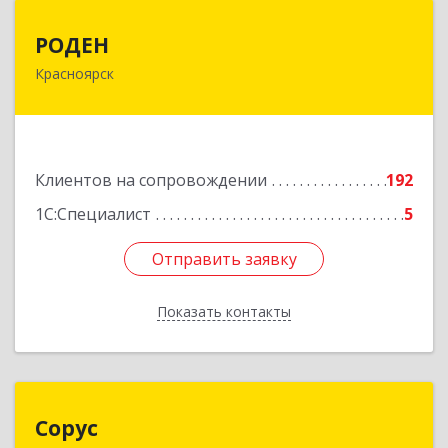
РОДЕН
РОДЕН
Красноярск
660064, Красноярский край, Красноярск г, им
Академика Вавилова ул, дом № 1, оф.2-23
Подробнее
Клиентов на сопровождении
192
1С:Специалист
5
Отправить заявку
Отправить заявку
Показать контакты
Назад
Сорус
Сорус