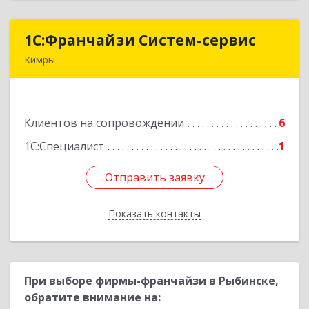
1С:Франчайзи Систем-сервис
1С:Франчайзи Систем-сервис
Кимры
171506, Тверская обл, Кимры г, Карла
Либкнехта ул, дом № 25
Клиентов на сопровождении
6
Подробнее
1С:Специалист
1
Отправить заявку
Отправить заявку
Показать контакты
Назад
При выборе фирмы-франчайзи в Рыбинске,
обратите внимание на: