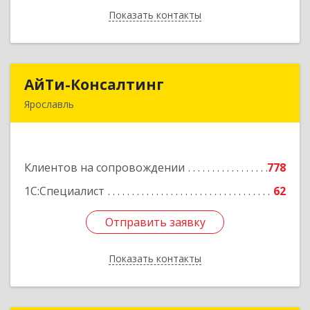
Показать контакты
Назад
АйТи-Консалтинг
АйТи-Консалтинг
Ярославль
150007, Ярославская обл, Ярославль г, Урочская
ул, дом № 19, пом.28
Клиентов на сопровождении
778
Подробнее
1С:Специалист
62
Отправить заявку
Отправить заявку
Показать контакты
Назад