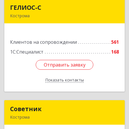
ГЕЛИОС-С
ГЕЛИОС-С
Кострома
156026, Костромская обл, г.о. город Кострома,
Кострома г, Советская ул, дом № 136а
Клиентов на сопровождении
561
Подробнее
1С:Специалист
168
Отправить заявку
Отправить заявку
Показать контакты
Назад
Советник
Советник
Кострома
156000, Костромская обл, Кострома г, Ерохова