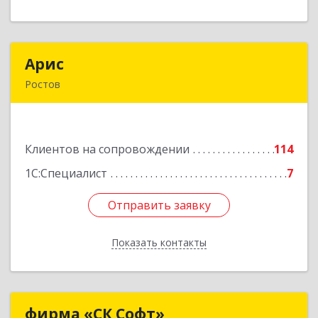
Арис
Арис
Ростов
152150, Ярославская обл, Ростовский р-н,
Ростов г, Пионерский проезд, дом № 3
Клиентов на сопровождении
114
Подробнее
1С:Специалист
7
Отправить заявку
Отправить заявку
Показать контакты
Назад
фирма «СК Софт»
фирма «СК Софт»