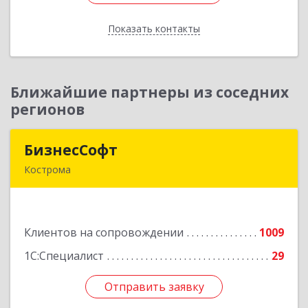
Показать контакты
Назад
Ближайшие партнеры из соседних
регионов
БизнесСофт
БизнесСофт
Кострома
156016, Костромская обл, Кострома г,
Профсоюзная ул, дом № 14а, пом.1, каб. 3
Клиентов на сопровождении
1009
Подробнее
1С:Специалист
29
Отправить заявку
Отправить заявку