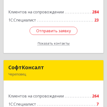
ул, дом № 3а, пом.2-12
Клиентов на сопровождении
284
Подробнее
1С:Специалист
23
Отправить заявку
Отправить заявку
Показать контакты
Назад
СофтКонсалт
СофтКонсалт
Череповец
162614, Вологодская обл, Череповец г,
М.Горького ул, дом № 32, оф.611/2
Клиентов на сопровождении
264
Подробнее
1С:Специалист
7