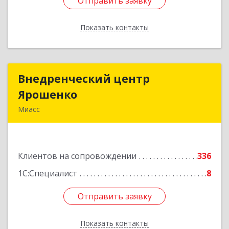
Отправить заявку
Отправить заявку
Показать контакты
Назад
Внедренческий центр
Внедренческий центр
Ярошенко
Ярошенко
Миасс
456300, Челябинская обл, Миасс г, Романенко
ул, дом № 97
Клиентов на сопровождении
336
Подробнее
1С:Специалист
8
Отправить заявку
Отправить заявку
Показать контакты
Назад