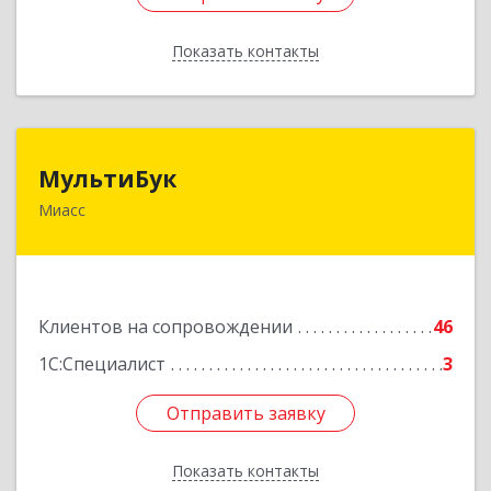
Показать контакты
Назад
МультиБук
МультиБук
Миасс
456318, Челябинская обл, Миасс г, Жуковского
ул, дом № 8, кв.61
Подробнее
Клиентов на сопровождении
46
1С:Специалист
3
Отправить заявку
Отправить заявку
Показать контакты
Назад