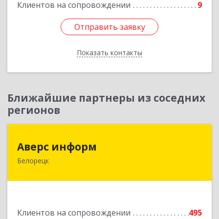
Клиентов на сопровождении
9
Отправить заявку
Отправить заявку
Показать контакты
Назад
Ближайшие партнеры из соседних
регионов
Аверс информ
Аверс информ
Белорецк
453500, Башкортостан Респ, Белорецкий р-н,
Белорецк г, 50 лет Октября ул, дом № 55,
корпус 1
Подробнее
Клиентов на сопровождении
495