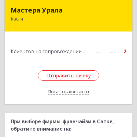
Мастера Урала
Мастера Урала
Касли
456830, Челябинская обл., г. Касли, ул. Карла
Либкнехта, д. 112а
Подробнее
Клиентов на сопровождении
2
Отправить заявку
Отправить заявку
Показать контакты
Назад
При выборе фирмы-франчайзи в Сатке,
обратите внимание на: