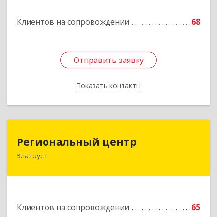
Подробнее
Клиентов на сопровождении
68
Отправить заявку
Отправить заявку
Показать контакты
Назад
Региональный центр
Региональный центр
Златоуст
456227, Челябинская обл, Златоуст г, Мира пр-
кт, дом № 21
Подробнее
Клиентов на сопровождении
65