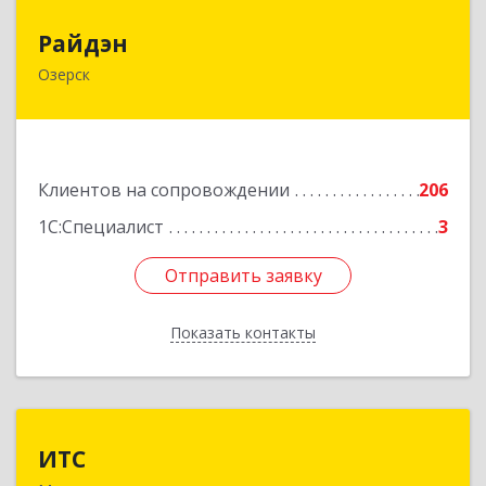
Райдэн
Райдэн
Озерск
456783, Челябинская обл, Озерск г, Ленина пр-
кт, дом № 90
Подробнее
Клиентов на сопровождении
206
1С:Специалист
3
Отправить заявку
Отправить заявку
Показать контакты
Назад
ИТС
ИТС