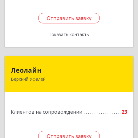
Отправить заявку
Отправить заявку
Показать контакты
Назад
Леолайн
Леолайн
Верхний Уфалей
456800, Челябинская обл, Верхний Уфалей г,
Ленина ул, дом № 147
Подробнее
Клиентов на сопровождении
23
Отправить заявку
Отправить заявку