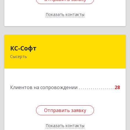
Показать контакты
Назад
КС-Софт
КС-Софт
Сысерть
624001, Свердловская обл, Сысертский р-н,
Черданцево с, Чапаева ул, дом № 39
Подробнее
Клиентов на сопровождении
28
Отправить заявку
Отправить заявку
Показать контакты
Назад