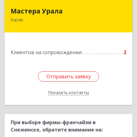
Мастера Урала
Мастера Урала
Касли
456830, Челябинская обл., г. Касли, ул. Карла
Либкнехта, д. 112а
Подробнее
Клиентов на сопровождении
2
Отправить заявку
Отправить заявку
Показать контакты
Назад
При выборе фирмы-франчайзи в
Снежинске, обратите внимание на: