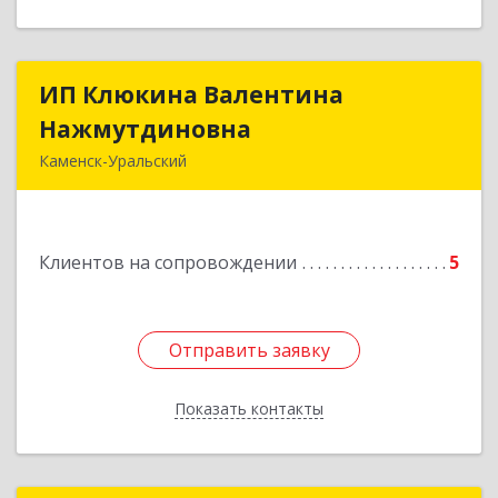
ИП Клюкина Валентина
ИП Клюкина Валентина
Нажмутдиновна
Нажмутдиновна
Каменск-Уральский
623404, Свердловская обл, Каменск-Уральский
г, Крылова ул, дом № 19б, оф.2
Клиентов на сопровождении
5
Подробнее
Отправить заявку
Отправить заявку
Показать контакты
Назад