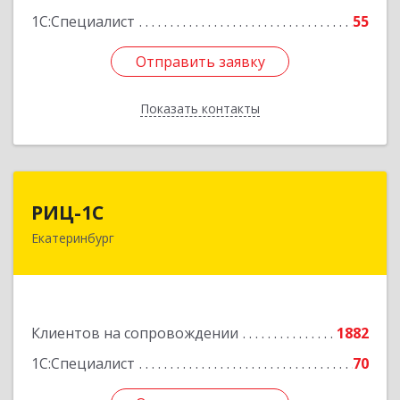
1С:Специалист
55
Отправить заявку
Отправить заявку
Показать контакты
Назад
РИЦ-1С
РИЦ-1С
Екатеринбург
620102, Свердловская обл, Екатеринбург г,
Фурманова ул, дом № 124
Подробнее
Клиентов на сопровождении
1882
1С:Специалист
70