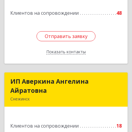
Подробнее
Клиентов на сопровождении
48
Отправить заявку
Отправить заявку
Показать контакты
Назад
ИП Аверкина Ангелина
ИП Аверкина Ангелина
Айратовна
Айратовна
Снежинск
456770, Челябинская обл, Снежинск г, 40 лет
Октября ул, дом № 6, пом.41
Клиентов на сопровождении
18
Подробнее