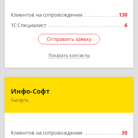
Подробнее
Клиентов на сопровождении
130
1С:Специалист
6
Отправить заявку
Отправить заявку
Показать контакты
Назад
Инфо-Софт
Инфо-Софт
Сысерть
624021, Свердловская обл, Сысерть г, Коммуны
ул, дом № 39, кв.13
Подробнее
Клиентов на сопровождении
30