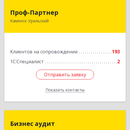
Проф-Партнер
Проф-Партнер
Каменск-Уральский
623406, Свердловская обл, Каменск-Уральский
г, Алюминиевая ул, дом № 38
Подробнее
Клиентов на сопровождении
193
1С:Специалист
2
Отправить заявку
Отправить заявку
Показать контакты
Назад
Бизнес аудит
Бизнес аудит