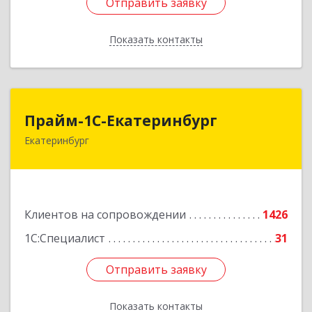
Отправить заявку
Отправить заявку
Показать контакты
Назад
Прайм-1С-Екатеринбург
Прайм-1С-Екатеринбург
Екатеринбург
620142, Свердловская обл, Екатеринбург г, 8
Марта ул, дом № 49, оф.609
Подробнее
Клиентов на сопровождении
1426
1С:Специалист
31
Отправить заявку
Отправить заявку
Показать контакты
Назад