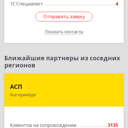
1С:Специалист
4
Отправить заявку
Отправить заявку
Показать контакты
Назад
Ближайшие партнеры из соседних
регионов
АСП
АСП
Екатеринбург
620075, Свердловская обл, Екатеринбург г,
Карла Либкнехта ул, строение 22, оф.521
Подробнее
Клиентов на сопровождении
3135