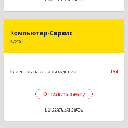
Компьютер-Сервис
Компьютер-Сервис
Курган
640022, Курганская обл, Курган г, Василия
Блюхера ул, дом № 30, пом.1
Подробнее
Клиентов на сопровождении
134
Отправить заявку
Отправить заявку
Показать контакты
Назад