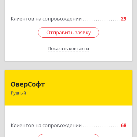
Подробнее
Клиентов на сопровождении
29
Отправить заявку
Отправить заявку
Показать контакты
Назад
ОверСофт
ОверСофт
Рудный
КАЗАХСТАН , 111500, Костанайская обл.,
г.Рудый, ул.Ленина, 44, кв.1
Подробнее
Клиентов на сопровождении
68