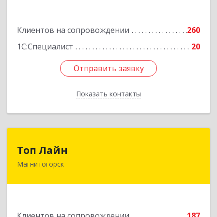
Подробнее
Клиентов на сопровождении
260
1С:Специалист
20
Отправить заявку
Отправить заявку
Показать контакты
Назад
Топ Лайн
Топ Лайн
Магнитогорск
454000, Челябинская обл, Магнитогорск г,
Галиуллина ул, дом № 11, А, кв.1
Подробнее
Клиентов на сопровождении
187