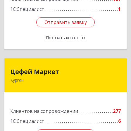
1С:Специалист
1
Отправить заявку
Отправить заявку
Показать контакты
Назад
Цефей Маркет
Цефей Маркет
Курган
640002, Курганская обл, Курган г, М.Горького
ул, дом № 35/1
Подробнее
Клиентов на сопровождении
277
1С:Специалист
6