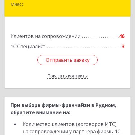
Миасс
456318, Челябинская обл, Миасс г, Жуковского
ул, дом № 8, кв.61
Подробнее
Клиентов на сопровождении
46
1С:Специалист
3
Отправить заявку
Отправить заявку
Показать контакты
Назад
При выборе фирмы-франчайзи в Рудном,
обратите внимание на:
Количество клиентов (договоров ИТС)
на сопровождении у партнера фирмы 1С.