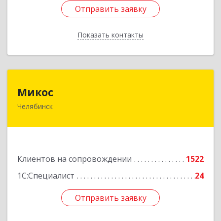
Отправить заявку
Отправить заявку
Показать контакты
Назад
Микос
Микос
Челябинск
454126, Челябинская обл, Челябинск г,
Энтузиастов ул, дом № 28, корпус А, этаж 1
Подробнее
Клиентов на сопровождении
1522
1С:Специалист
24
Отправить заявку
Отправить заявку