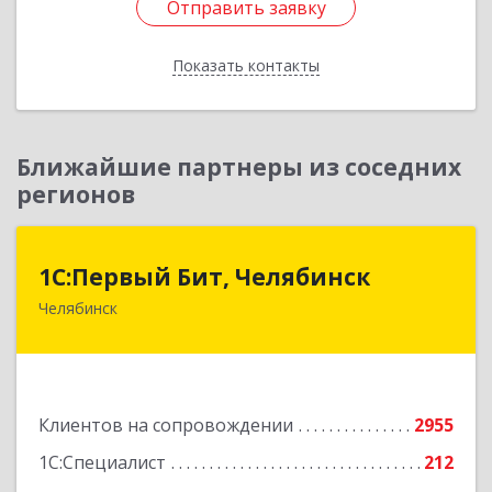
Отправить заявку
Отправить заявку
Показать контакты
Назад
Ближайшие партнеры из соседних
регионов
1С:Первый Бит, Челябинск
1С:Первый Бит, Челябинск
Челябинск
454084, Челябинская обл, Челябинск г,
Каслинская ул, дом № 77, оф.109
Подробнее
Клиентов на сопровождении
2955
1С:Специалист
212