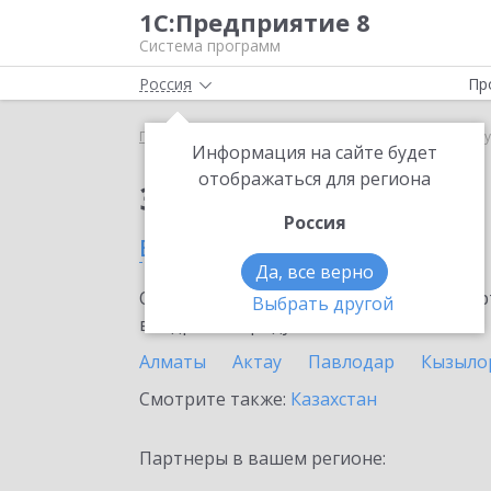
1С:Предприятие 8
Система программ
Россия
Пр
Главная
Сервисы ИТС
mag1c
mag1c в Атырау
Информация на сайте будет
отображаться для региона
Заказать mag1c
Россия
в Атырау
Да, все верно
Ознакомьтесь с информационными карт
Выбрать другой
внедрение продукта.
Алматы
Актау
Павлодар
Кызыло
Смотрите также:
Казахстан
Партнеры в вашем регионе: