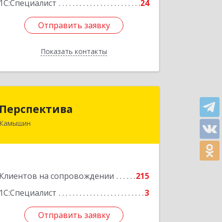
1С:Специалист
24
Отправить заявку
Отправить заявку
Показать контакты
Назад
Перспектива
Перспектива
Камышин
403850, Волгоградская обл, Камышин
г, Леонова ул, дом № 26
Подробнее
Клиентов на сопровождении
215
1С:Специалист
3
Отправить заявку
Отправить заявку