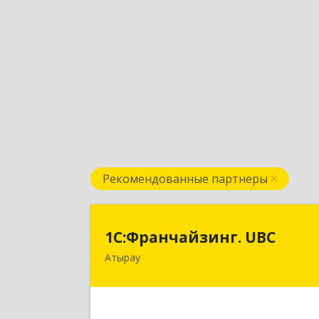
Рекомендованные партнеры
1С:Франчайзинг. UB
1С:Франчайзинг. UBC
Атырау
КАЗАХСТАН, г.Атырау, ул. Гумарова
д.88 
Подробне