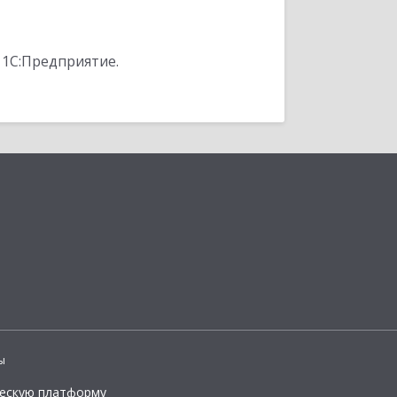
 1С:Предприятие.
ы
ческую платформу