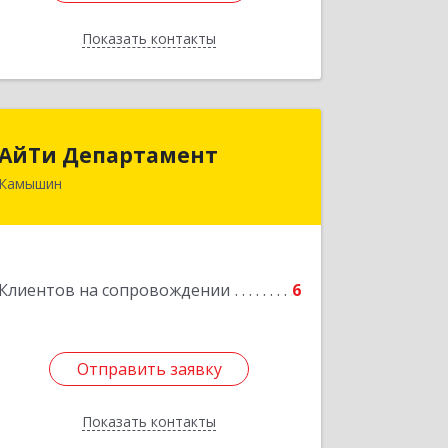
Показать контакты
Назад
АйТи Департамент
АйТи Департамент
Камышин
403882, Волгоградская обл, Камышин
г, Пролетарская ул, дом № 10/1
Подробнее
Клиентов на сопровождении
6
Отправить заявку
Отправить заявку
Показать контакты
Назад