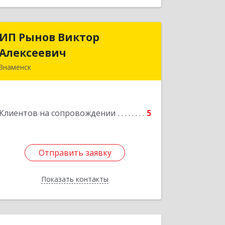
ИП Рынов Виктор
ИП Рынов Виктор
Алексеевич
Алексеевич
Знаменск
Подробнее
Клиентов на сопровождении
5
Отправить заявку
Отправить заявку
Показать контакты
Назад