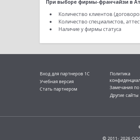
При выборе фирмы-франчайзи в Ат
Количество клиентов (договоро
Количество специалистов, атте
Наличие у фирмы статуса
Вход для партнеров 1С
Политика
конфиденциа
Учебная версия
Замечания по
Стать партнером
Другие сайты
© 2011- 2026 ОО