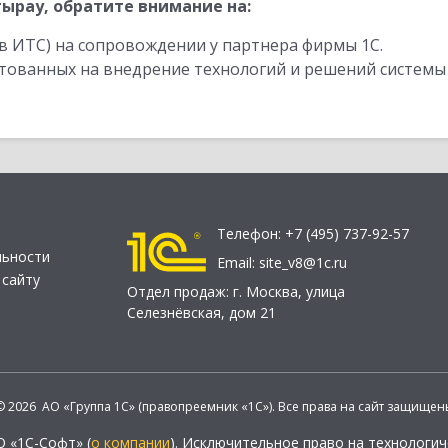
ырау, обратите внимание на:
в ИТС) на сопровождении у партнера фирмы 1С.
стованных на внедрение технологий и решений системы
Телефон:
+7 (495) 737-92-57
льности
Email:
site_v8@1c.ru
 сайту
Отдел продаж:
г. Москва
,
улица
Селезнёвская, дом 21
© 2026 АО «Группа 1С» (правопреемник «1С»). Все права на сайт защищен
О «1С-Софт» (
о компании
). Исключительное право на технологи