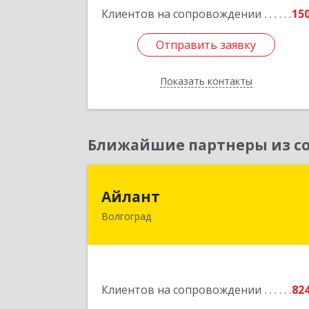
Клиентов на сопровождении
15
Отправить заявку
Отправить заявку
Показать контакты
Назад
Ближайшие партнеры из со
Айлан
Айлант
Волгоград
400001, Волгоградская обл, Волгогра
г, им Канунникова ул, дом № 11
Подробне
Клиентов на сопровождении
82