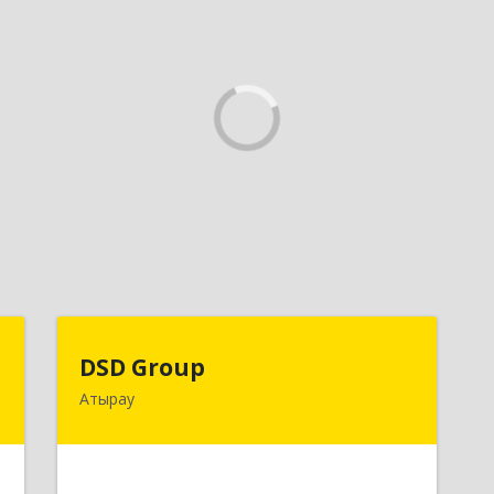
C
DSD Group
DSD Group
Атырау
,
060007, Республика Казахстан,
а
Атырауская область, г.Атырау, ул.
Абая, дом № 11, к.25
е