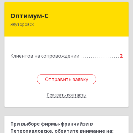
Оптимум-С
Оптимум-С
Ялуторовск
Подробнее
Клиентов на сопровождении
2
Отправить заявку
Отправить заявку
Показать контакты
Назад
При выборе фирмы-франчайзи в
Петропавловске, обратите внимание на: