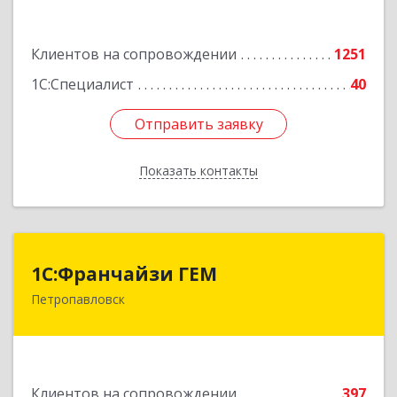
Подробнее
Клиентов на сопровождении
1251
1С:Специалист
40
Отправить заявку
Отправить заявку
Показать контакты
Назад
1С:Франчайзи ГЕМ
1С:Франчайзи ГЕМ
Петропавловск
Казахстан, г. Петропавловск, ул.
Интернациональная, 18 НП2
Подробнее
Клиентов на сопровождении
397