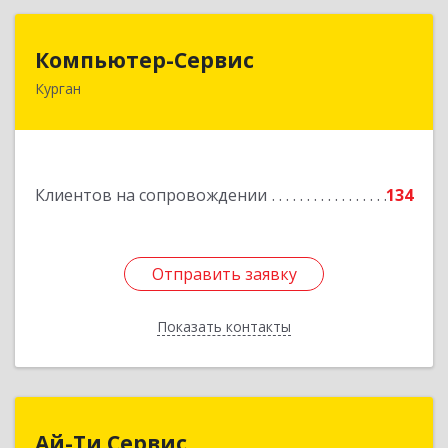
Компьютер-Сервис
Компьютер-Сервис
Курган
640022, Курганская обл, Курган г, Василия
Блюхера ул, дом № 30, пом.1
Подробнее
Клиентов на сопровождении
134
Отправить заявку
Отправить заявку
Показать контакты
Назад
Ай-Ти Сервис
Ай-Ти Сервис