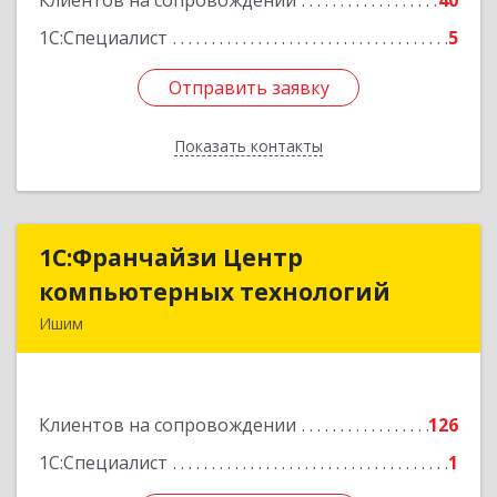
Клиентов на сопровождении
40
Подробнее
1С:Специалист
5
Отправить заявку
Отправить заявку
Показать контакты
Назад
1С:Франчайзи Центр
1С:Франчайзи Центр
компьютерных технологий
компьютерных технологий
Ишим
627750, Тюменская обл, Ишим г, 30 лет ВЛКСМ
ул, дом № 28/2
Клиентов на сопровождении
126
Подробнее
1С:Специалист
1