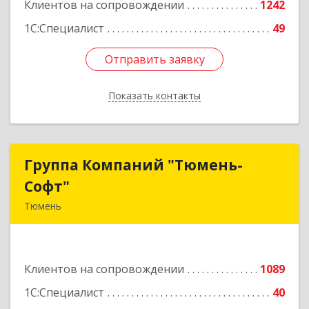
Клиентов на сопровождении
1242
1С:Специалист
49
Отправить заявку
Отправить заявку
Показать контакты
Назад
Группа Компаний "Тюмень-
Группа Компаний "Тюмень-
Софт"
Софт"
Тюмень
625048, Тюменская обл, Тюмень г, Салтыкова-
Щедрина ул, дом № 44/4
Клиентов на сопровождении
1089
Подробнее
1С:Специалист
40