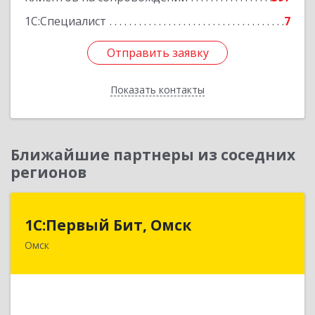
1С:Специалист
7
Отправить заявку
Отправить заявку
Показать контакты
Назад
Ближайшие партнеры из соседних
регионов
1С:Первый Бит, Омск
1С:Первый Бит, Омск
Омск
644099, Омская обл, Омск г, Гагарина ул, дом №
14, оф.208
Подробнее