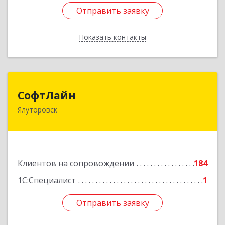
Отправить заявку
Отправить заявку
Показать контакты
Назад
СофтЛайн
СофтЛайн
Ялуторовск
627010, Тюменская обл, Ялуторовский р-н,
Ялуторовск г, Ленина ул, дом № 28
Подробнее
Клиентов на сопровождении
184
1С:Специалист
1
Отправить заявку
Отправить заявку