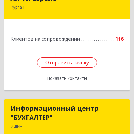
Курган
640032, Курганская обл, г.о. Город Курган,
Курган г, Бажова ул, дом № 49, оф.304
Подробнее
Клиентов на сопровождении
116
Отправить заявку
Отправить заявку
Показать контакты
Назад
Информационный центр
Информационный центр
"БУХГАЛТЕР"
"БУХГАЛТЕР"
Ишим
627750, Тюменская обл, Ишим г, Советская ул,