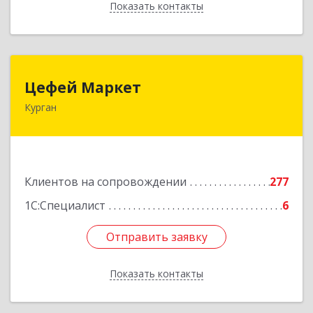
Показать контакты
Назад
Цефей Маркет
Цефей Маркет
Курган
640002, Курганская обл, Курган г, М.Горького
ул, дом № 35/1
Подробнее
Клиентов на сопровождении
277
1С:Специалист
6
Отправить заявку
Отправить заявку
Показать контакты
Назад