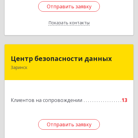
Отправить заявку
Отправить заявку
Показать контакты
Назад
Центр безопасности данных
Центр безопасности данных
Заринск
659100, Алтайский край, Заринск г, Таратынова
ул, дом № 11, кв.9
Подробнее
Клиентов на сопровождении
13
Отправить заявку
Отправить заявку