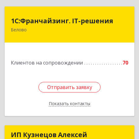
1С:Франчайзинг. IT-решения
1С:Франчайзинг. IT-решения
Белово
652600, Кемеровская обл, Белово г,
Железнодорожный пер, дом № 27
Подробнее
Клиентов на сопровождении
70
Отправить заявку
Отправить заявку
Показать контакты
Назад
ИП Кузнецов Алексей
ИП Кузнецов Алексей