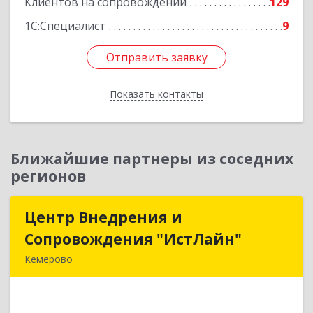
Клиентов на сопровождении
129
1С:Специалист
9
Отправить заявку
Отправить заявку
Показать контакты
Назад
Ближайшие партнеры из соседних
регионов
Центр Внедрения и
Центр Внедрения и
Сопровождения "ИстЛайн"
Сопровождения "ИстЛайн"
Кемерово
650000, Кемеровская область - Кузбасс обл, г.о.
Кемеровский, Кемерово г, Мичурина ул, дом №
13А, этаж 3, пом.2, оф.301