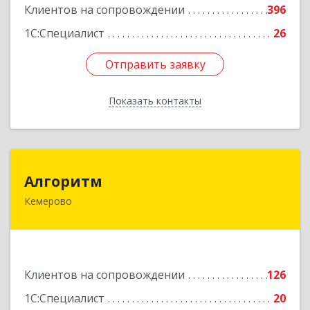
Клиентов на сопровождении
396
Подробнее
1С:Специалист
26
Отправить заявку
Отправить заявку
Показать контакты
Назад
Алгоритм
Алгоритм
Кемерово
650043, Кемеровская обл, Кемерово г,
Мичурина пер, дом № 5, кв.192
Подробнее
Клиентов на сопровождении
126
1С:Специалист
20