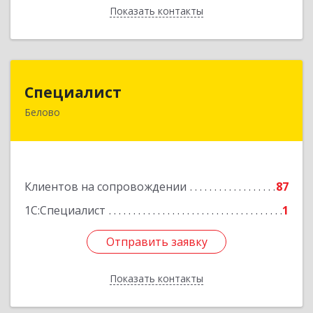
Показать контакты
Назад
Специалист
Специалист
Белово
Кемеровская обл, Белово г, Ленина ул, дом №
31-2
Подробнее
Клиентов на сопровождении
87
1С:Специалист
1
Отправить заявку
Отправить заявку
Показать контакты
Назад