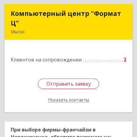
Компьютерный центр "Формат
Компьютерный центр "Формат
Ц"
Ц"
Мыски
652840, Кемеровская обл, Мыски г, Вахрушева
ул, д. 7, кв. 48
Клиентов на сопровождении
2
Подробнее
Отправить заявку
Отправить заявку
Показать контакты
Назад
При выборе фирмы-франчайзи в