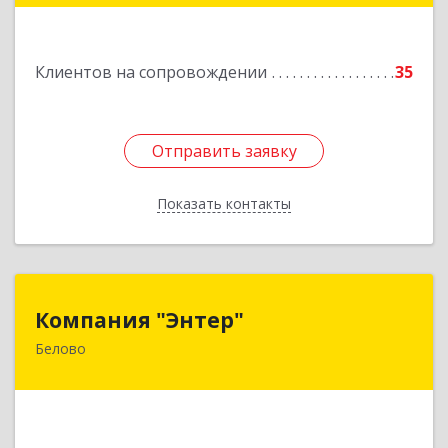
Подробнее
Клиентов на сопровождении
35
Отправить заявку
Отправить заявку
Показать контакты
Назад
Компания "Энтер"
Компания "Энтер"
Белово
652600, Кемеровская обл, Белово г, Почтовый
пер, дом № 2, пом.2
Подробнее