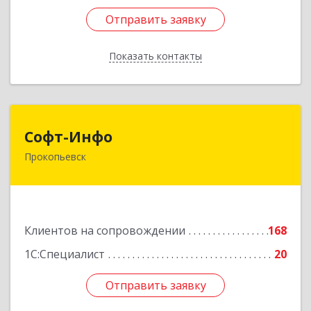
Отправить заявку
Отправить заявку
Показать контакты
Назад
Софт-Инфо
Софт-Инфо
Прокопьевск
653039, Кемеровская область - Кузбасс,
Прокопьевск г, Институтская ул, дом № 9а,
оф.15
Подробнее
Клиентов на сопровождении
168
1С:Специалист
20
Отправить заявку
Отправить заявку