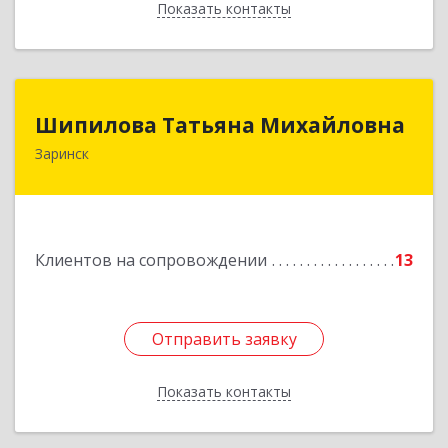
Показать контакты
Назад
Шипилова Татьяна Михайловна
Шипилова Татьяна Михайловна
Заринск
Подробнее
Клиентов на сопровождении
13
Отправить заявку
Отправить заявку
Показать контакты
Назад