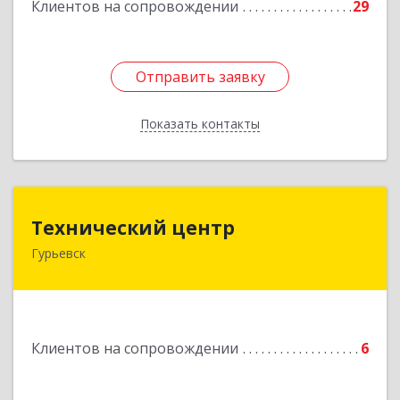
Клиентов на сопровождении
29
Отправить заявку
Отправить заявку
Показать контакты
Назад
Технический центр
Технический центр
Гурьевск
652780, Кемеровская область - Кузбасс,
Гурьевский р-н, Гурьевск г, Кирова ул, дом № 6
Подробнее
Клиентов на сопровождении
6