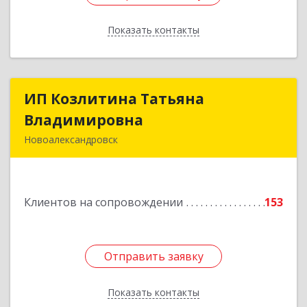
Показать контакты
Назад
ИП Козлитина Татьяна
ИП Козлитина Татьяна
Владимировна
Владимировна
Новоалександровск
356000, Ставропольский край,
Новоалександровск г, Гайдара пер, дом № 25
Клиентов на сопровождении
153
Подробнее
Отправить заявку
Отправить заявку
Показать контакты
Назад