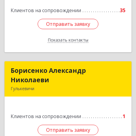
Клиентов на сопровождении
35
Подробнее
Отправить заявку
Отправить заявку
Показать контакты
Назад
Борисенко Александр
Борисенко Александр
Николаеви
Николаеви
Гулькевичи
352190 ул. Украинская 48
Подробнее
Клиентов на сопровождении
1
Отправить заявку
Отправить заявку