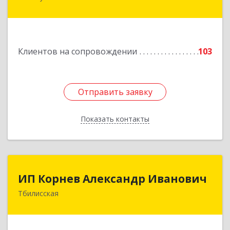
Пушкина ул, дом № 67
Подробнее
Клиентов на сопровождении
103
Отправить заявку
Отправить заявку
Показать контакты
Назад
ИП Корнев Александр Иванович
ИП Корнев Александр Иванович
Тбилисская
352360, Краснодарский край, Тбилисский р-н,
Тбилисская ст-ца, Первомайская ул, дом № 19/1