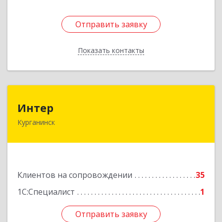
Отправить заявку
Отправить заявку
Показать контакты
Назад
Интер
Интер
Курганинск
352430, Краснодарский край, Курганинск г,
Матросова ул, дом № 151
Подробнее
Клиентов на сопровождении
35
1С:Специалист
1
Отправить заявку
Отправить заявку