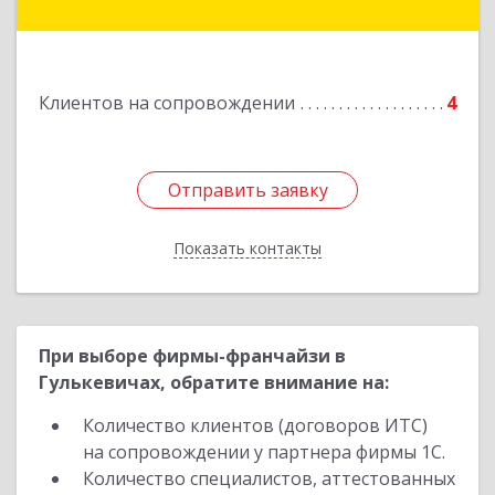
Еремизино-Борисовская ст, Школьная ул, дом
№ 97
Подробнее
Клиентов на сопровождении
4
Отправить заявку
Отправить заявку
Показать контакты
Назад
При выборе фирмы-франчайзи в
Гулькевичах, обратите внимание на:
Количество клиентов (договоров ИТС)
на сопровождении у партнера фирмы 1С.
Количество специалистов, аттестованных