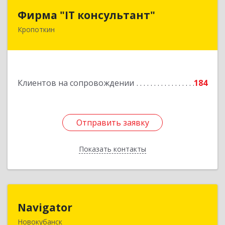
Фирма "IT консультант"
Фирма "IT консультант"
Кропоткин
352389, Краснодарский край, Кавказский р-н,
Кропоткин г, Пушкина ул, дом № 294, оф.2,3
Подробнее
Клиентов на сопровождении
184
Отправить заявку
Отправить заявку
Показать контакты
Назад
Navigator
Navigator
Новокубанск
352240, Краснодарский край, Новокубанск г,