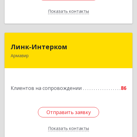
Показать контакты
Назад
Линк-Интерком
Линк-Интерком
Армавир
352930, Краснодарский край, г.о.город
Армавир, Армавир г, Каспарова ул, дом № 19,
пом.3
Подробнее
Клиентов на сопровождении
86
Отправить заявку
Отправить заявку
Показать контакты
Назад