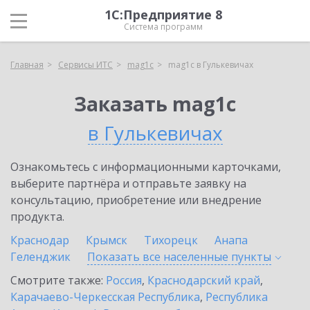
1С:Предприятие 8
Система программ
Главная
Сервисы ИТС
mag1c
mag1c в Гулькевичах
Заказать mag1c
в Гулькевичах
Ознакомьтесь с информационными карточками,
выберите партнёра и отправьте заявку на
консультацию, приобретение или внедрение
продукта.
Краснодар
Крымск
Тихорецк
Анапа
Геленджик
Показать все населенные
пункты
Смотрите также:
Россия
,
Краснодарский край
,
Карачаево-Черкесская Республика
,
Республика