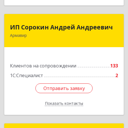
ИП Сорокин Андрей Андреевич
ИП Сорокин Андрей Андреевич
Армавир
352900, Краснодарский край, Армавир г,
Ф.Энгельса ул, дом № 25, кв.309
Подробнее
Клиентов на сопровождении
133
1С:Специалист
2
Отправить заявку
Отправить заявку
Показать контакты
Назад