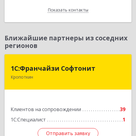
Показать контакты
Назад
Ближайшие партнеры из соседних
регионов
1С:Франчайзи Софтонит
1С:Франчайзи Софтонит
Кропоткин
352380, Краснодарский край, Кавказский р-н,
Кропоткин г, Коммунальный пер, дом № 8
Подробнее
Клиентов на сопровождении
39
1С:Специалист
1
Отправить заявку
Отправить заявку