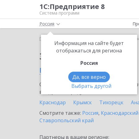
1С:Предприятие 8
Система программ
Россия
Пр
Главная
Сервисы ИТС
mag1c
mag1c в Армав
Информация на сайте будет
отображаться для региона
Заказать mag1c
Россия
в Армавире
Да, все верно
Ознакомьтесь с информационными карт
Выбрать другой
внедрение продукта.
Краснодар
Крымск
Тихорецк
Ан
Смотрите также:
Россия
,
Краснодарский
Ставропольский край
Партнеры в вашем регионе: