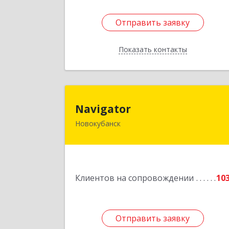
Отправить заявку
Отправить заявку
Показать контакты
Назад
Navigato
Navigator
Новокубанск
352240, Краснодарский край
Новокубанск г, Пушкина ул, дом № 6
Подробне
Клиентов на сопровождении
10
Отправить заявку
Отправить заявку