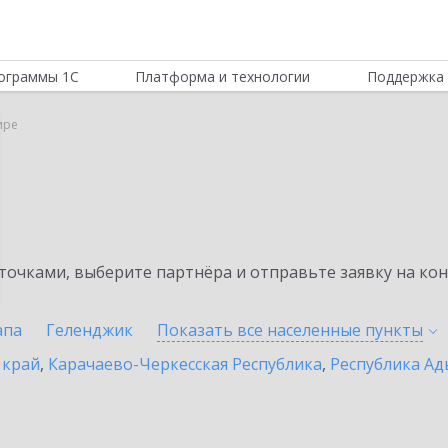
ограммы 1С
Платформа и технологии
Поддержка 
ире
очками, выберите партнёра и отправьте заявку на ко
апа
Геленджик
Показать все населенные
пункты
 край
,
Карачаево-Черкесская Республика
,
Республика Ад