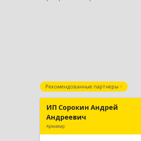
Рекомендованные партнеры
ИП Сорокин Андрей
ИП Сорокин Андре
Андреевич
Андрееви
Армавир
352900, Краснодарский край
Армавир г, Ф.Энгельса ул, дом № 25