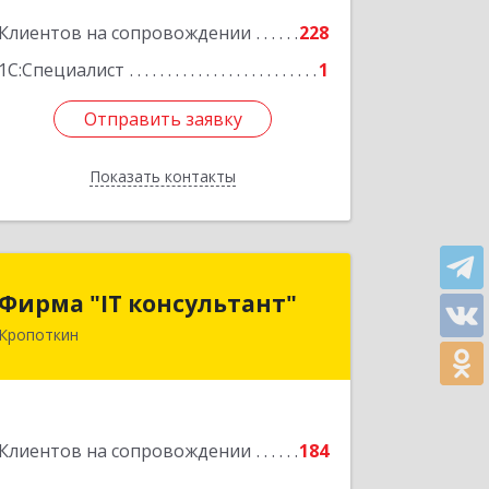
Подробнее
Клиентов на сопровождении
228
1С:Специалист
1
Отправить заявку
Отправить заявку
Показать контакты
Назад
Фирма "IT консультант"
Фирма "IT консультант"
Кропоткин
352389, Краснодарский край,
Кавказский р-н, Кропоткин г,
Пушкина ул, дом № 294, оф.2,3
Подробнее
Клиентов на сопровождении
184