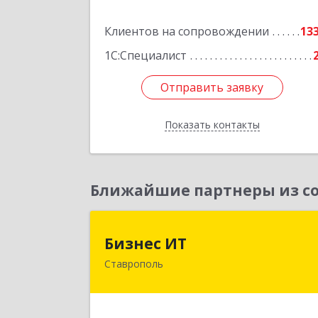
кв.30
Клиентов на сопровождении
13
Подробне
1С:Специалист
Отправить заявку
Отправить заявку
Показать контакты
Назад
Ближайшие партнеры из со
Бизнес И
Бизнес ИТ
Ставрополь
355035, Ставропольский край
Ставрополь г, 1 Промышленная ул
дом № 3, корпус 