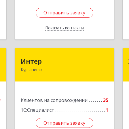
Отправить заявку
Отправить заявку
Показать контакты
Назад
r
Интер
Интер
Курганинск
,
352430, Краснодарский край,
7
Курганинск г, Матросова ул, дом №
151
е
Подробнее
3
Клиентов на сопровождении
35
1С:Специалист
1
Отправить заявку
Отправить заявку