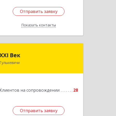
Отправить заявку
Отправить заявку
Показать контакты
Назад
XXI Век
XXI Век
Гулькевичи
352180, Краснодарский край, Отрадо-
Кубанское с, Северная ул, дом № 11
Подробнее
Клиентов на сопровождении
28
Отправить заявку
Отправить заявку