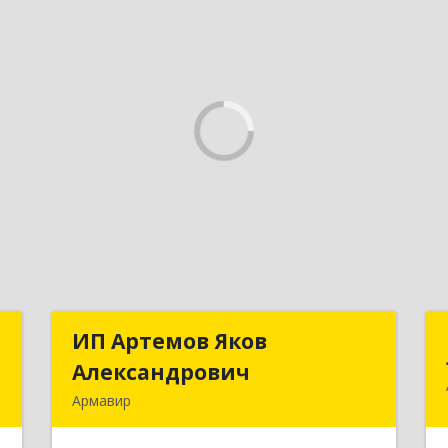
й
ИП Артемов Яков
ИП Артемов Яков
ч
Александрович
Александрович
Армавир
,
Подробнее
,