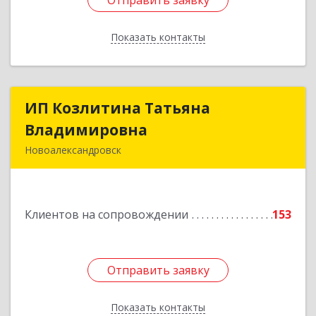
Отправить заявку
Отправить заявку
Показать контакты
Назад
ИП Козлитина Татьяна
ИП Козлитина Татьяна
Владимировна
Владимировна
Новоалександровск
356000, Ставропольский край,
Новоалександровск г, Гайдара пер, дом № 25
Клиентов на сопровождении
153
Подробнее
Отправить заявку
Отправить заявку
Показать контакты
Назад