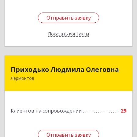
Отправить заявку
Отправить заявку
Показать контакты
Назад
Приходько Людмила Олеговна
Приходько Людмила Олеговна
Лермонтов
357341, Лермонтов г, П.Лумумбы ул, дом №
43/2, кв.44
Подробнее
Клиентов на сопровождении
29
Отправить заявку
Отправить заявку