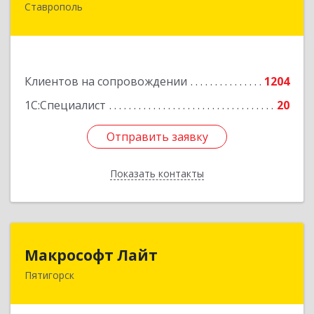
Ставрополь
355002, Ставропольский край, Ставрополь г,
Лермонтова ул, дом № 187
Подробнее
Клиентов на сопровождении
1204
1С:Специалист
20
Отправить заявку
Отправить заявку
Показать контакты
Назад
Макрософт Лайт
Макрософт Лайт
Пятигорск
357501, Ставропольский край, Пятигорск г,
Коста Хетагурова ул, дом № 4