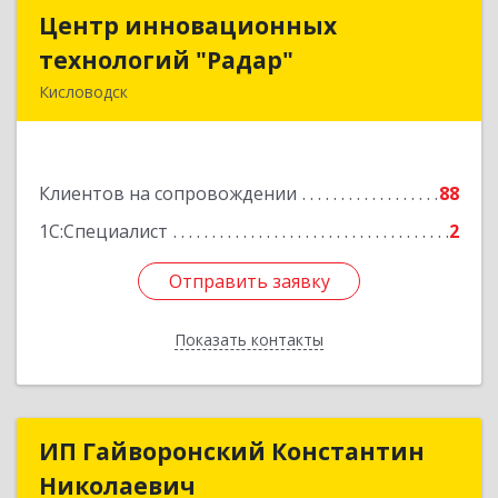
Центр инновационных
Центр инновационных
технологий "Радар"
технологий "Радар"
Кисловодск
357000, Ставропольский край, Кисловодск г,
Цандера проезд, дом № 2
Клиентов на сопровождении
88
Подробнее
1С:Специалист
2
Отправить заявку
Отправить заявку
Показать контакты
Назад
ИП Гайворонский Константин
ИП Гайворонский Константин
Николаевич
Николаевич