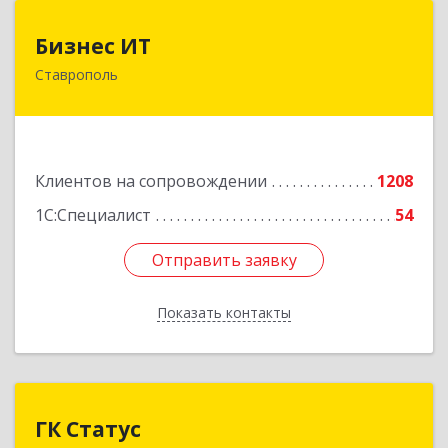
Бизнес ИТ
Бизнес ИТ
Ставрополь
355035, Ставропольский край, Ставрополь г, 1
Промышленная ул, дом № 3, корпус А
Подробнее
Клиентов на сопровождении
1208
1С:Специалист
54
Отправить заявку
Отправить заявку
Показать контакты
Назад
ГК Статус
ГК Статус