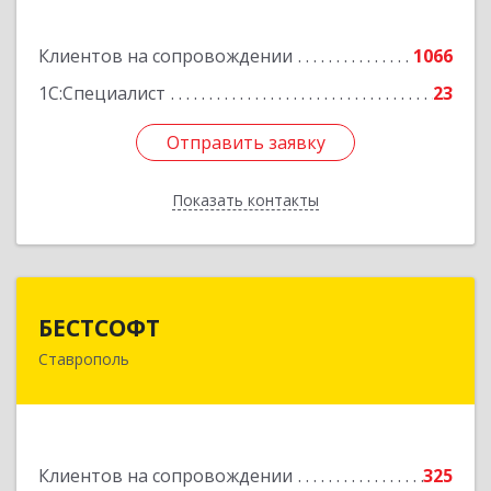
Подробнее
Клиентов на сопровождении
1066
1С:Специалист
23
Отправить заявку
Отправить заявку
Показать контакты
Назад
БЕСТСОФТ
БЕСТСОФТ
Ставрополь
355011, Ставропольский край, Ставрополь г,
45 Параллель ул, дом № 38, оф.151
Подробнее
Клиентов на сопровождении
325