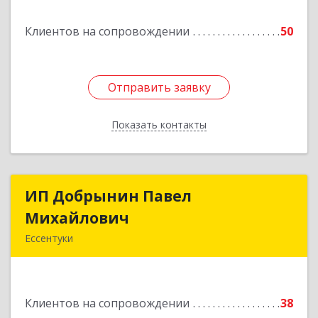
дом № 10
Клиентов на сопровождении
50
Подробнее
Отправить заявку
Отправить заявку
Показать контакты
Назад
ИП Добрынин Павел
ИП Добрынин Павел
Михайлович
Михайлович
Ессентуки
Подробнее
Клиентов на сопровождении
38