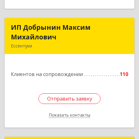
ИП Добрынин Максим
ИП Добрынин Максим
Михайлович
Михайлович
Ессентуки
357601, Ставропольский край, Ессентуки,
Спасателей, дом № 5, кв.43
Клиентов на сопровождении
110
Подробнее
Отправить заявку
Отправить заявку
Показать контакты
Назад