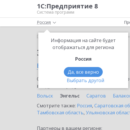
1С:Предприятие 8
Система программ
Россия
Пр
Главная
Сервисы ИТС
mag1c
mag1c в Энгель
Информация на сайте будет
отображаться для региона
Заказать mag1c
Россия
в Энгельсе
Да, все верно
Ознакомьтесь с информационными карт
Выбрать другой
внедрение продукта.
Вольск
Энгельс
Саратов
Балако
Смотрите также:
Россия
,
Саратовская о
Тамбовская область
,
Ульяновская облас
Партнеры в вашем регионе: