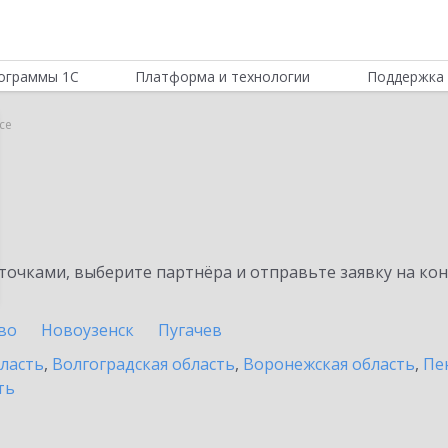
ограммы 1С
Платформа и технологии
Поддержка 
се
очками, выберите партнёра и отправьте заявку на ко
во
Новоузенск
Пугачев
бласть
,
Волгоградская область
,
Воронежская область
,
Пе
ть