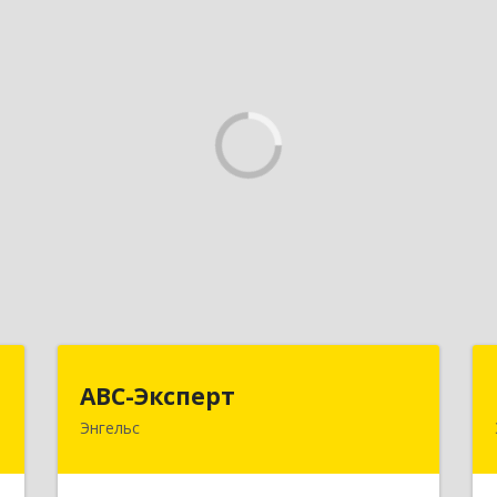
с
АВС-Эксперт
АВС-Эксперт
Энгельс
н
413105, Саратовская обл, Энгельс г,
,
Минская ул, дом № 18/1
5