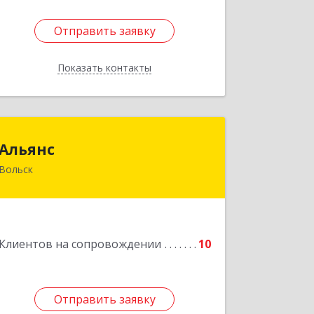
Отправить заявку
Отправить заявку
Показать контакты
Назад
Альянс
Альянс
Вольск
412900, Саратовская обл, Вольск г,
Клочкова ул, дом № 83а
Подробнее
Клиентов на сопровождении
10
Отправить заявку
Отправить заявку