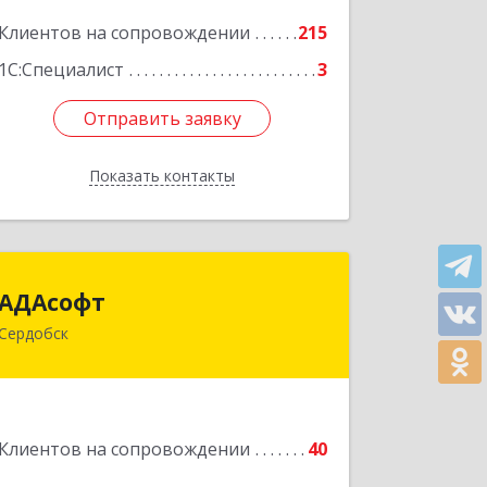
Подробнее
Клиентов на сопровождении
215
1С:Специалист
3
Отправить заявку
Отправить заявку
Показать контакты
Назад
АДАсофт
АДАсофт
Сердобск
442894, Пензенская обл, Сердобск г,
Чайковского ул, дом № 96А, кв.6
Подробнее
Клиентов на сопровождении
40