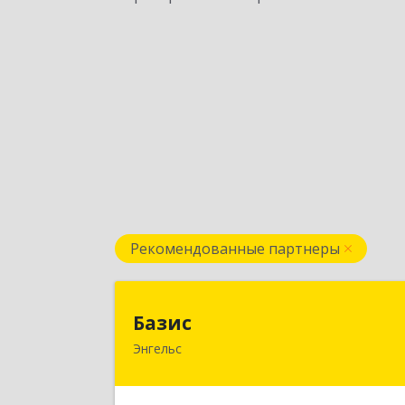
Рекомендованные партнеры
Бази
Базис
Энгельс
413100, Саратовская обл, м.р-
Энгельсский, г.п. город Энгельс
Энгельс г, Тихая ул, дом № 5