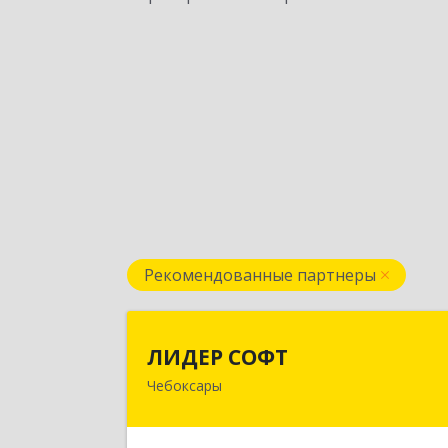
Рекомендованные партнеры
ЛИДЕР СОФ
ЛИДЕР СОФТ
Чебоксары
428018, Чувашская Республика 
Чувашия, Чебоксары г, Московски
пр-кт, дом № 17, строение 