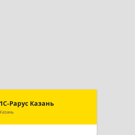
1С-Рарус Казань
1С-Рарус Казань
Казань
420088, Татарстан Респ, Казань г,
Победы пр-кт, дом № 159