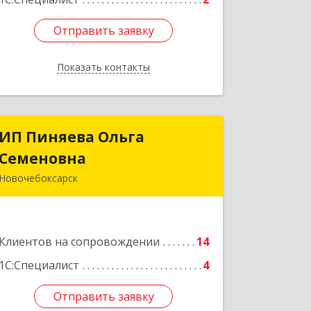
Отправить заявку
Отправить заявку
Показать контакты
Назад
ИП Пиняева Ольга
ИП Пиняева Ольга
Семеновна
Семеновна
Новочебоксарск
429965, Чувашская Республика -
Чувашия, Новочебоксарск г,
Пионерская ул, дом № 2, корпус 2,
Клиентов на сопровождении
кв.141
14
1С:Специалист
4
Подробнее
Отправить заявку
Отправить заявку