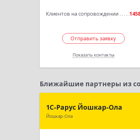
Подробне
Клиентов на сопровождении
145
Отправить заявку
Отправить заявку
Показать контакты
Назад
Ближайшие партнеры из со
1С-Рарус Йошкар-Ол
1С-Рарус Йошкар-Ола
Йошкар-Ола
424004, Марий Эл Респ, Йошкар-Ола г
Волкова ул, дом № 6