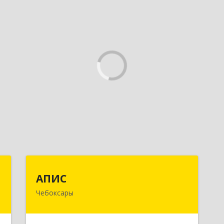
Т
АПИС
АПИС
Чебоксары
-
428001, Чувашская Республика -
й
Чувашия, Чебоксары г, Максима
1
Горького пр-кт, дом № 10, пом.9