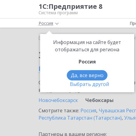
1С:Предприятие 8
Система программ
Россия
Пр
Главная
Сервисы ИТС
mag1c
mag1c в Чебок
Информация на сайте будет
отображаться для региона
Заказать mag1c
Россия
в Чебоксарах
Да, все верно
Ознакомьтесь с информационными карт
Выбрать другой
внедрение продукта.
Новочебоксарск
Чебоксары
Смотрите также:
Россия
,
Чувашская Рес
Республика Татарстан (Татарстан)
,
Улья
Партнеры в вашем регионе: