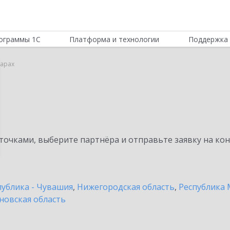
ограммы 1С
Платформа и технологии
Поддержка 
сарах
очками, выберите партнёра и отправьте заявку на ко
публика - Чувашия
,
Нижегородская область
,
Республика 
новская область