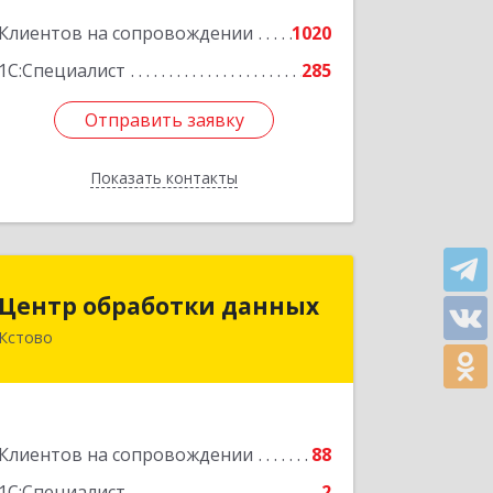
Подробнее
Клиентов на сопровождении
1020
1С:Специалист
285
Отправить заявку
Отправить заявку
Показать контакты
Назад
Центр обработки данных
Центр обработки данных
Кстово
607650, Нижегородская обл, Кстово г,
Победы пр-кт, дом № 14
Подробнее
Клиентов на сопровождении
88
1С:Специалист
2