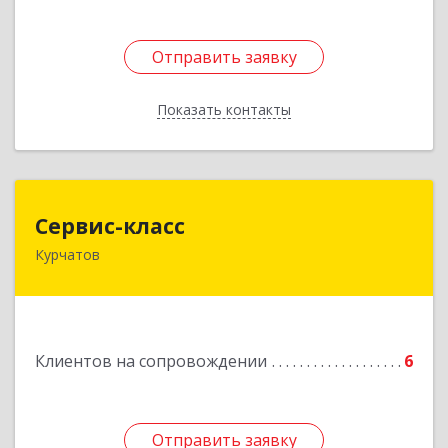
Отправить заявку
Отправить заявку
Показать контакты
Назад
Сервис-класс
Сервис-класс
Курчатов
307251, Курская обл, Курчатовский р-н,
Курчатов г, Коммунистический пр-т, дом № 30,
корпус А
Подробнее
Клиентов на сопровождении
6
Отправить заявку
Отправить заявку