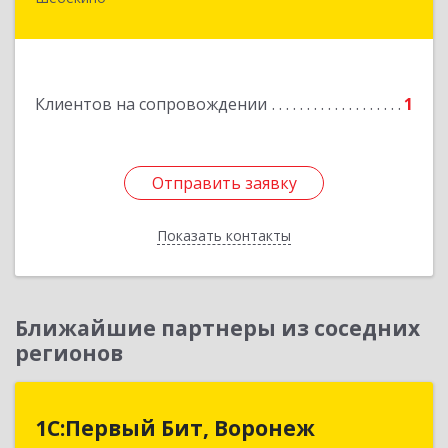
309290, Белгородская обл, Шебекино,
ул.Ленина , д.12
Подробнее
Клиентов на сопровождении
1
Отправить заявку
Отправить заявку
Показать контакты
Назад
Ближайшие партнеры из соседних
регионов
1С:Первый Бит, Воронеж
1С:Первый Бит, Воронеж