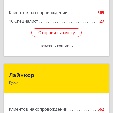
Подробнее
Клиентов на сопровождении
565
1С:Специалист
27
Отправить заявку
Отправить заявку
Показать контакты
Назад
Лайнкор
Лайнкор
Курск
305021, Курская обл, Курск г, Победы пр-кт, дом
№ 10, оф.№64
Подробнее
Клиентов на сопровождении
662