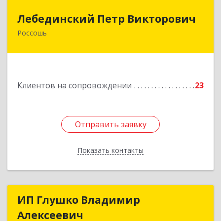
Лебединский Петр Викторович
Лебединский Петр Викторович
Россошь
396650, Воронежская обл., г. Россошь, пер.
Крамского 11
Подробнее
Клиентов на сопровождении
23
Отправить заявку
Отправить заявку
Показать контакты
Назад
ИП Глушко Владимир
ИП Глушко Владимир
Алексеевич
Алексеевич