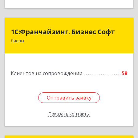
1C:Франчайзинг. Бизнес Софт
1C:Франчайзинг. Бизнес Софт
Ливны
303851, Орловская обл, Ливны г, Гайдара ул,
дом № 2, кв.124
Подробнее
Клиентов на сопровождении
58
Отправить заявку
Отправить заявку
Показать контакты
Назад