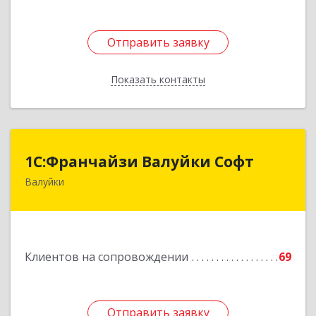
Отправить заявку
Отправить заявку
Показать контакты
Назад
1С:Франчайзи Валуйки Софт
1С:Франчайзи Валуйки Софт
Валуйки
309996, Белгородская обл, Валуйки г, Горького,
дом № 21, кв.21
Подробнее
Клиентов на сопровождении
69
Отправить заявку
Отправить заявку