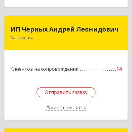
ИП Черных Андрей Леонидович
ИП Черных Андрей Леонидович
Алексеевка
309850, Белгородская обл, Алексеевский р-н,
Алексеевка г, Совхозная ул, дом № 23, кв.2
Подробнее
Клиентов на сопровождении
14
Отправить заявку
Отправить заявку
Показать контакты
Назад