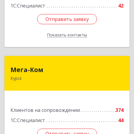
1С:Специалист
42
Отправить заявку
Отправить заявку
Показать контакты
Назад
Мега-Ком
Мега-Ком
Курск
305001, Курская обл, Курск г, Красной Армии ул,
дом № 23 А
Подробнее
Клиентов на сопровождении
374
1С:Специалист
44
Отправить заявку
Отправить заявку