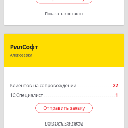
Показать контакты
Назад
РилСофт
РилСофт
Алексеевка
309850, Белгородская обл, Алексеевский р-н,
Алексеевка г, 1-й Мостовой пер, дом № 5А
Подробнее
Клиентов на сопровождении
22
1С:Специалист
1
Отправить заявку
Отправить заявку
Показать контакты
Назад