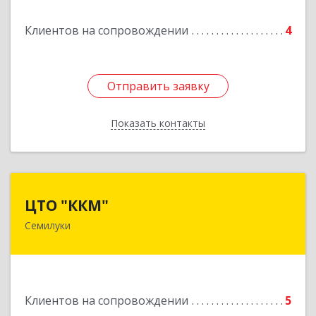
Клиентов на сопровождении
4
Отправить заявку
Отправить заявку
Показать контакты
Назад
ЦТО "ККМ"
ЦТО "ККМ"
Семилуки
Подробнее
Клиентов на сопровождении
5