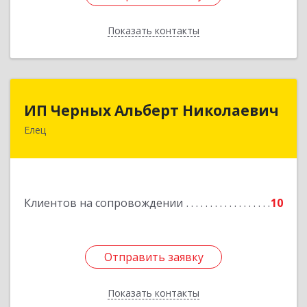
Показать контакты
Назад
ИП Черных Альберт Николаевич
ИП Черных Альберт Николаевич
Елец
399771, Липецкая обл, Елец г, Н.Гусевой ул, 56А
Подробнее
Клиентов на сопровождении
10
Отправить заявку
Отправить заявку
Показать контакты
Назад