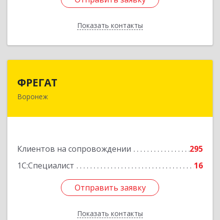
Показать контакты
Назад
ФРЕГАТ
ФРЕГАТ
Воронеж
394006, Воронежская обл, Воронеж г,
Бахметьева ул, дом № 2Б, пом.I, офис 220
Подробнее
Клиентов на сопровождении
295
1С:Специалист
16
Отправить заявку
Отправить заявку
Показать контакты
Назад