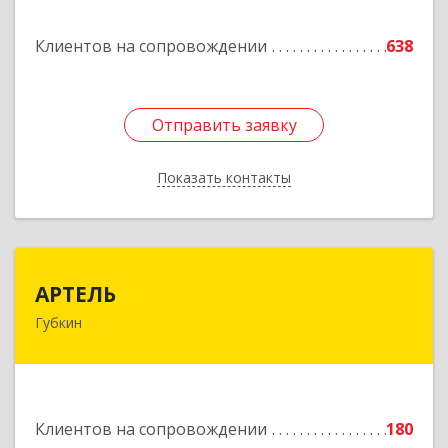
Подробнее
Клиентов на сопровождении
638
Отправить заявку
Отправить заявку
Показать контакты
Назад
АРТЕЛЬ
АРТЕЛЬ
Губкин
309181, Белгородская обл, Губкинский р-н,
Губкин г, Мира ул, дом № 20, оф.506
Подробнее
Клиентов на сопровождении
180