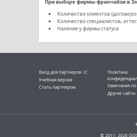
При выборе фирмы-франчайзи в Зн
Количество клиентов (договоро
Количество специалистов, атте
Наличие у фирмы статуса
Вход для партнеров 1С
Политика
конфиденциа
Учебная версия
Замечания по
Стать партнером
Другие сайты
© 2011- 2026 ОО