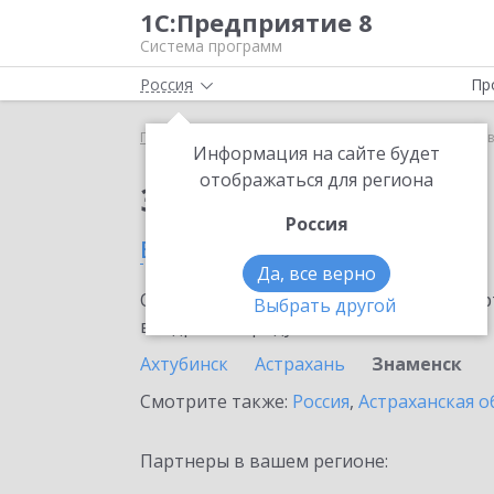
1С:Предприятие 8
Система программ
Россия
Пр
Главная
Тарифы ИТС
ИТС Техно
ИТС Техно 
Информация на сайте будет
отображаться для региона
Заказать ИТС Техно
Россия
в Знаменске
Да, все верно
Ознакомьтесь с информационными карт
Выбрать другой
внедрение продукта.
Ахтубинск
Астрахань
Знаменск
Смотрите также:
Россия
,
Астраханская о
Партнеры в вашем регионе: