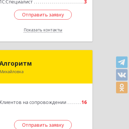
1С:Специалист
3
Отправить заявку
Отправить заявку
Показать контакты
Назад
Алгоритм
Алгоритм
Михайловка
Подробнее
Клиентов на сопровождении
16
Отправить заявку
Отправить заявку