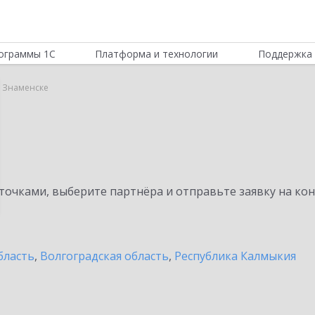
ограммы 1С
Платформа и технологии
Поддержка 
в Знаменске
очками, выберите партнёра и отправьте заявку на ко
бласть
,
Волгоградская область
,
Республика Калмыкия