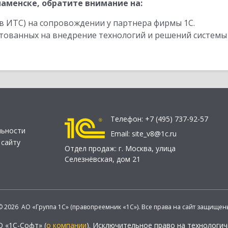
аменске, обратите внимание на:
в ИТС) на сопровождении у партнера фирмы 1С.
стованных на внедрение технологий и решений системы
Телефон:
+7 (495) 737-92-57
льности
Email:
site_v8@1c.ru
 сайту
Отдел продаж:
г. Москва
,
улица
Селезнёвская, дом 21
© 2026 АО «Группа 1С» (правопреемник «1С»). Все права на сайт защищен
О «1С-Софт» (
о компании
). Исключительное право на технологи