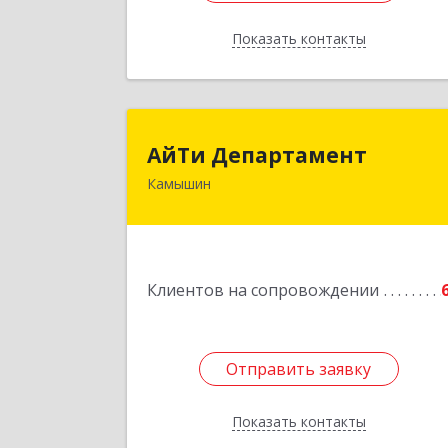
Показать контакты
Назад
АйТи Департамен
АйТи Департамент
Камышин
403882, Волгоградская обл, Камыши
г, Пролетарская ул, дом № 10/
Подробне
Клиентов на сопровождении
Отправить заявку
Отправить заявку
Показать контакты
Назад