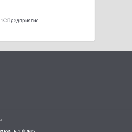
 1С:Предприятие.
ы
ческую платформу