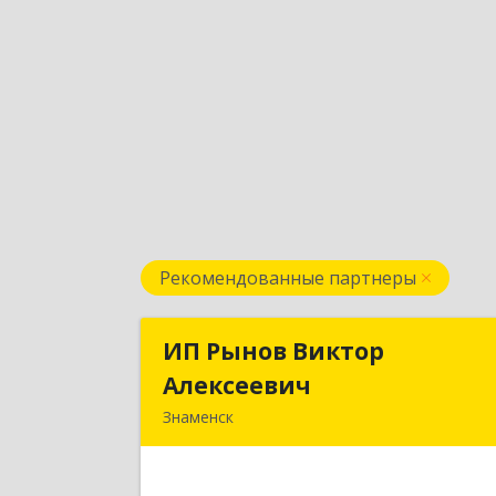
Рекомендованные партнеры
ИП Рынов Виктор
ИП Рынов Викто
Алексеевич
Алексееви
Знаменск
Подробне