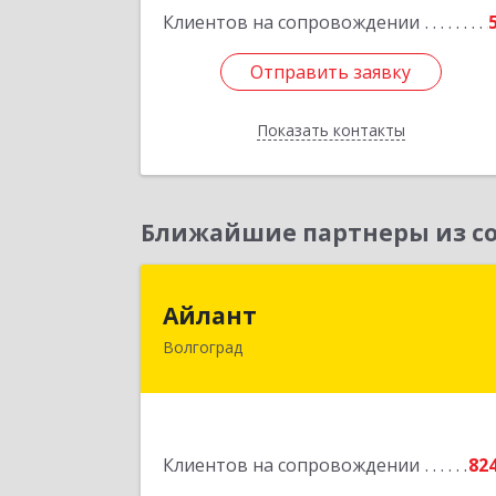
Клиентов на сопровождении
Отправить заявку
Отправить заявку
Показать контакты
Назад
Ближайшие партнеры из со
Айлан
Айлант
Волгоград
400001, Волгоградская обл, Волгогра
г, им Канунникова ул, дом № 11
Подробне
Клиентов на сопровождении
82