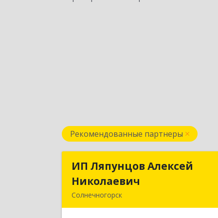
Рекомендованные партнеры
ИП Ляпунцов Алексей
ИП Ляпунцов Алексе
Николаевич
Николаеви
Солнечногорск
Подробне