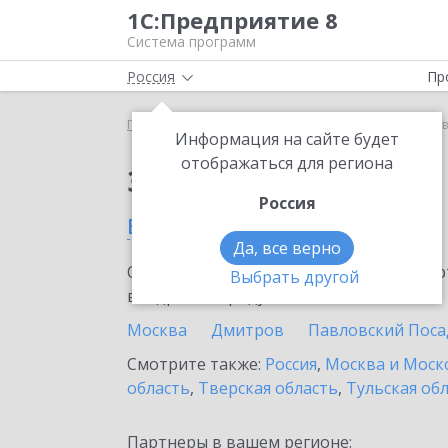
1С:Предприятие 8
Система программ
Россия
Пр
Главная
Тарифы ИТС
ИТС Техно
ИТС Техно 
Информация на сайте будет
отображаться для региона
Заказать ИТС Техно
Россия
в Солнечногорске
Да, все верно
Ознакомьтесь с информационными карт
Выбрать другой
внедрение продукта.
Москва
Дмитров
Павловский Поса
Смотрите также:
Россия
,
Москва и Моск
область
,
Тверская область
,
Тульская об
Партнеры в вашем регионе: