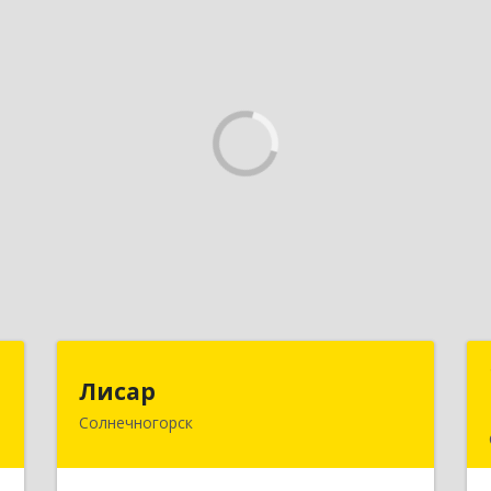
й
Лисар
Лисар
ч
Солнечногорск
141551, Московская обл,
Солнечногорский р-н, Андреевка рп,
Жилинская ул, дом № 27, корпус 3,
е