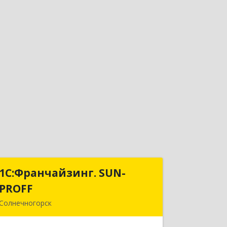
1С:Франчайзинг. SUN-
1С:Франчайзинг. SUN-
PROFF
PROFF
Солнечногорск
141503, Московская обл,
Солнечногорский р-н, Солнечногорск