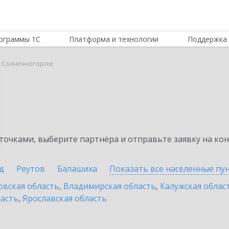
ограммы 1С
Платформа и технологии
Поддержка 
в Солнечногорске
очками, выберите партнёра и отправьте заявку на ко
д
Реутов
Балашиха
Показать все населенные
пу
овская область
,
Владимирская область
,
Калужская облас
ласть
,
Ярославская область