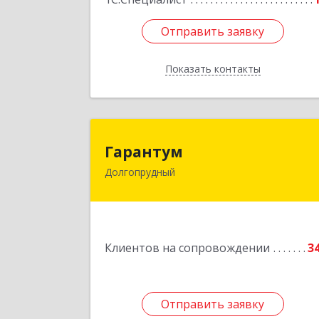
Отправить заявку
Отправить заявку
Показать контакты
Назад
Гаранту
Гарантум
Долгопрудный
141707, Московская обл
Долгопрудный г, Заводская ул, дом 
Подробне
Клиентов на сопровождении
3
Отправить заявку
Отправить заявку