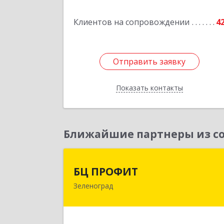
Клиентов на сопровождении
4
Отправить заявку
Отправить заявку
Показать контакты
Назад
Ближайшие партнеры из со
БЦ ПРОФИ
БЦ ПРОФИТ
Зеленоград
124482, Москва г, Зеленоград г
корпус 340, этаж 1, пом.Х, ком.1-