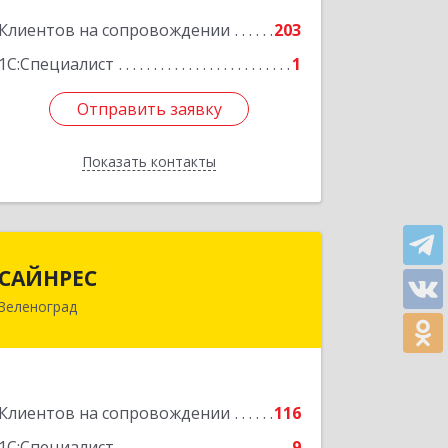
Подробнее
Клиентов на сопровождении
203
1С:Специалист
1
Отправить заявку
Отправить заявку
Показать контакты
Назад
САЙНРЕС
САЙНРЕС
Зеленоград
124365, Москва г, Зеленоград г,
корпус 2307А, кв.37
Подробнее
Клиентов на сопровождении
116
1С:Специалист
9