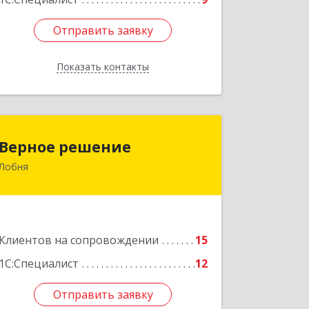
Отправить заявку
Отправить заявку
Показать контакты
Назад
Верное решение
Верное решение
Лобня
141730, Московская обл, Лобня г,
Чехова ул, дом № 12, кв.68
Подробнее
Клиентов на сопровождении
15
1С:Специалист
12
Отправить заявку
Отправить заявку