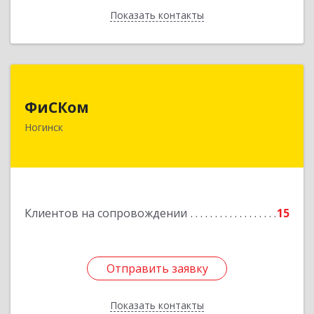
Показать контакты
Назад
ФиСКом
ФиСКом
142403, Московская обл., г.Ногинск,
Ногинск
ул.Ремесленная, д.1, пом.33
Подробнее
Клиентов на сопровождении
15
Отправить заявку
Отправить заявку
Показать контакты
Назад