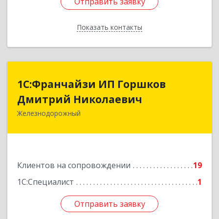
Отправить заявку
Отправить заявку
Показать контакты
Назад
1С:Франчайзи ИП Горшков
1С:Франчайзи ИП Горшков
Дмитрий Николаевич
Дмитрий Николаевич
Железнодорожный
143980, Московская обл, Железнодорожный г,
Пролетарская ул, дом № 10, кв.25
Подробнее
Клиентов на сопровождении
19
1С:Специалист
1
Отправить заявку
Отправить заявку