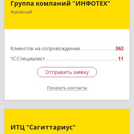
Группа компаний "ИНФОТЕХ"
140180, Московская обл, Жуковский г, Чкалова
Жуковский
ул, дом № 37
Подробнее
Клиентов на сопровождении
362
1С:Специалист
11
Отправить заявку
Отправить заявку
Показать контакты
Назад
ИТЦ "Сагиттариус"
ИТЦ "Сагиттариус"
140103, Московская обл, Раменское г,