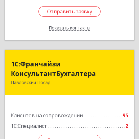
Отправить заявку
Отправить заявку
Показать контакты
Назад
1С:Франчайзи
1С:Франчайзи
КонсультантБухгалтера
КонсультантБухгалтера
Павловский Посад
142500, Московская обл, Павловский Посад г,
Каляева ул, дом № 3, оф.38
Подробнее
Клиентов на сопровождении
95
1С:Специалист
2