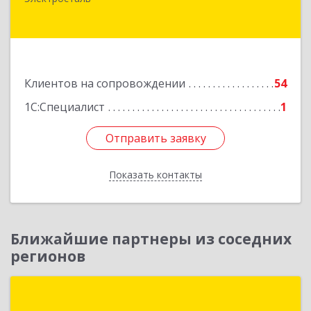
Николаева ул, дом № 6, кв.6
Подробнее
Клиентов на сопровождении
54
1С:Специалист
1
Отправить заявку
Отправить заявку
Показать контакты
Назад
Ближайшие партнеры из соседних
регионов
Группа компаний "ИНФОТЕХ"