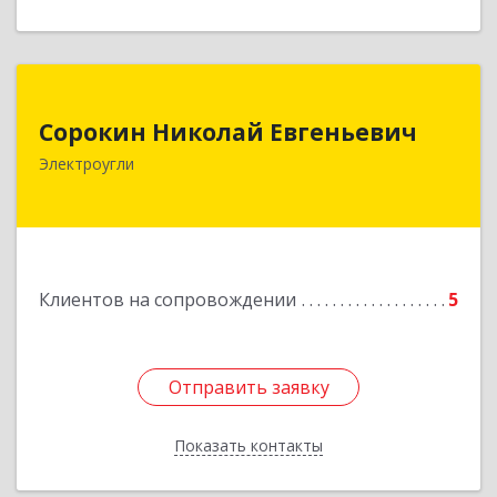
Сорокин Николай Евгеньевич
Сорокин Николай Евгеньевич
Электроугли
Подробнее
Клиентов на сопровождении
5
Отправить заявку
Отправить заявку
Показать контакты
Назад