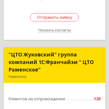
Отправить заявку
Отправить заявку
Показать контакты
Назад
"ЦТО Жуковский" группа
"ЦТО Жуковский" группа
компаний 1С:Франчайзи " ЦТО
компаний 1С:Франчайзи " ЦТО
Раменское"
Раменское"
Раменское
140100, Московская обл, Раменское г, Дергаево
д, Центральная ул, дом № 58А
Клиентов на сопровождении
120
Подробнее