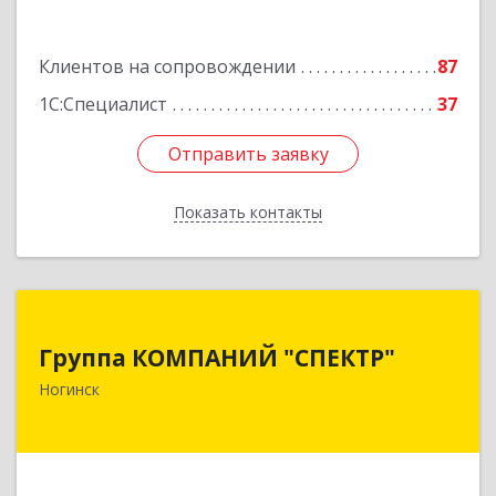
Клиентов на сопровождении
87
1С:Специалист
37
Отправить заявку
Отправить заявку
Показать контакты
Назад
Группа КОМПАНИЙ "СПЕКТР"
Группа КОМПАНИЙ "СПЕКТР"
142400, Московская обл, г.о.Богородский,
Ногинск
Ногинск г, Рогожская ул, дом № 89, оф.210
Подробнее