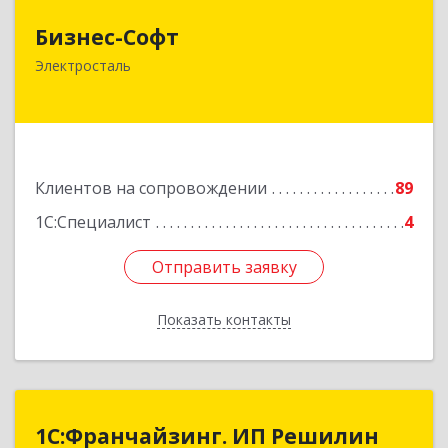
Бизнес-Софт
Бизнес-Софт
144000, Московская обл, Электросталь г, Карла
Электросталь
Маркса ул, дом № 26
Подробнее
Клиентов на сопровождении
89
1С:Специалист
4
Отправить заявку
Отправить заявку
Показать контакты
Назад
1С:Франчайзинг. ИП Решилин
1С:Франчайзинг. ИП Решилин