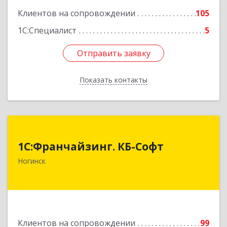
Клиентов на сопровождении
105
1С:Специалист
5
Отправить заявку
Отправить заявку
Показать контакты
Назад
1С:Франчайзинг. КБ-Софт
1С:Франчайзинг. КБ-Софт
142400, Московская обл, г.о Богородский,
Ногинск
Ногинск г, Индустриальная ул, Здание № 41В,
оф.449
Подробнее
Клиентов на сопровождении
99