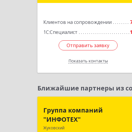
Подробне
Клиентов на сопровождении
1С:Специалист
Отправить заявку
Отправить заявку
Показать контакты
Назад
Ближайшие партнеры из со
Группа компани
Группа компаний
"ИНФОТЕХ
"ИНФОТЕХ"
Жуковский
140180, Московская обл, Жуковский г