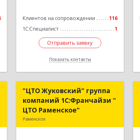
1
Подробнее
е
4
Клиентов на сопровождении
116
1С:Специалист
1
Отправить заявку
Отправить заявку
Показать контакты
Назад
ы
"ЦТО Жуковский" группа
"ЦТО Жуковский" группа
компаний 1С:Франчайзи "
компаний 1С:Франчайзи "
й
ЦТО Раменское"
ЦТО Раменское"
,
Раменское
5
140100, Московская обл, Раменское г,
Дергаево д, Центральная ул, дом №
е