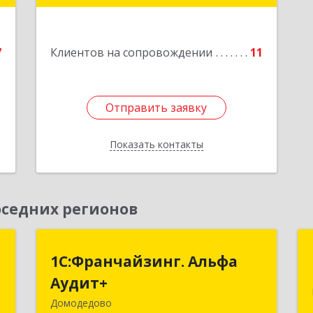
е
Подробнее
7
Клиентов на сопровождении
11
1
Отправить заявку
Отправить заявку
Показать контакты
Назад
седних регионов
й
1С:Франчайзинг. Альфа
1С:Франчайзинг. Альфа
"
Аудит+
Аудит+
Домодедово
,
142001, Московская обл, Домодедово