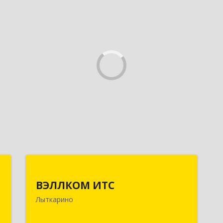
.
ВЭЛЛКОМ ИТС
ВЭЛЛКОМ ИТС
,
140081, Московская обл, Лыткарино
Лыткарино
А
г.о., Лыткарино г, Первомайская ул,
дом № 3/5, пом.1