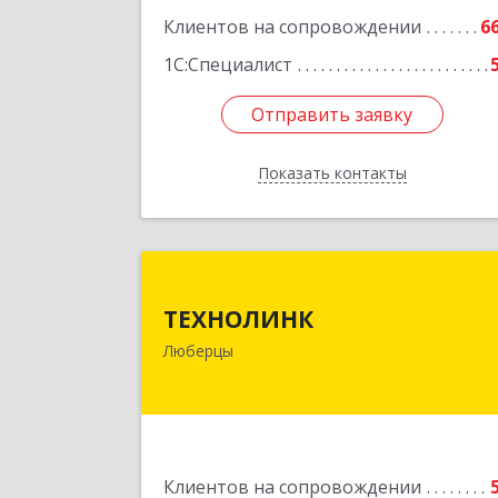
Клиентов на сопровождении
6
1С:Специалист
Отправить заявку
Отправить заявку
Показать контакты
Назад
ТЕХНОЛИН
ТЕХНОЛИНК
140014, г.Люберцы, Октябрьски
Люберцы
просп., д.37
Подробне
Клиентов на сопровождении