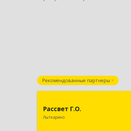
Рекомендованные партнеры
Рассвет Г.О
Рассвет Г.О.
140082, Московская обл, Лыткарино г
Лыткарино
5 мкр 1-й кв-л, дом № 3