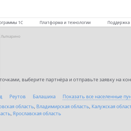
ограммы 1С
Платформа и технологии
Поддержка 
в Лыткарино
очками, выберите партнёра и отправьте заявку на ко
д
Реутов
Балашиха
Показать все населенные
пу
овская область
,
Владимирская область
,
Калужская облас
ласть
,
Ярославская область