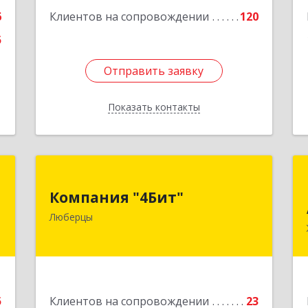
58А
6
Клиентов на сопровождении
120
Подробнее
5
Отправить заявку
Отправить заявку
Показать контакты
Назад
К
Компания "4Бит"
Компания "4Бит"
й
140006, Московская обл, Люберецкий
Люберцы
3
р-н, Люберцы г, Октябрьский пр-кт,
дом № 380"П", кв.27
е
Подробнее
5
Клиентов на сопровождении
23