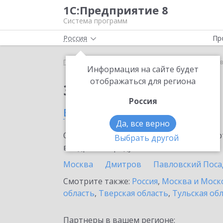
1С:Предприятие 8
Система программ
Россия
Пр
Главная
Тарифы ИТС
ИТС Техно
ИТС Техно 
Информация на сайте будет
отображаться для региона
Заказать ИТС Техно
Россия
в Лыткарино
Да, все верно
Ознакомьтесь с информационными карт
Выбрать другой
внедрение продукта.
Москва
Дмитров
Павловский Поса
Смотрите также:
Россия
,
Москва и Моск
область
,
Тверская область
,
Тульская об
Партнеры в вашем регионе: