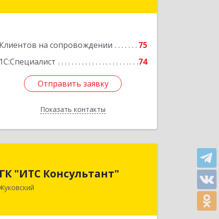
оф.364
Подробнее
Клиентов на сопровождении
75
1С:Специалист
74
Отправить заявку
Отправить заявку
Показать контакты
Назад
ГК "ИТС Консультант"
ГК "ИТС Консультант"
140181, Московская обл, Жуковский г,
Жуковский
Ломоносова ул, дом № 29А, этаж 2,
пом.3