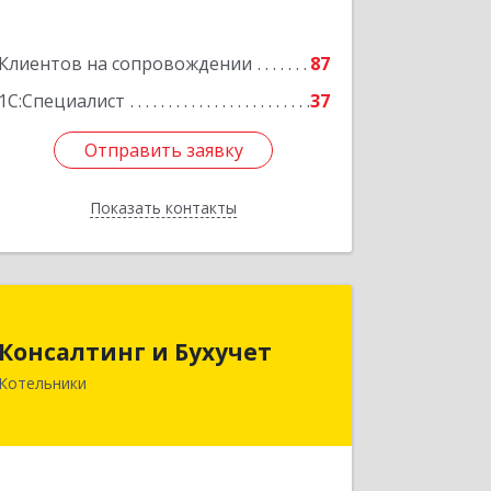
Подробнее
Клиентов на сопровождении
87
1С:Специалист
37
Отправить заявку
Отправить заявку
Показать контакты
Назад
Консалтинг и Бухучет
Консалтинг и Бухучет
140054, Московская обл, Котельники
Котельники
г, Карьерная ул, дом № 13, пом.1
Подробнее