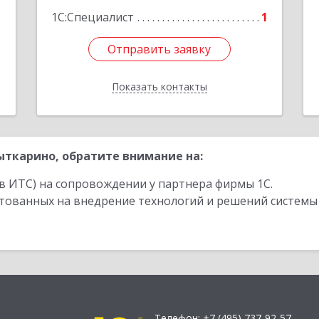
1С:Специалист
1
Отправить заявку
Отправить заявку
Показать контакты
Назад
ткарино, обратите внимание на:
в ИТС) на сопровождении у партнера фирмы 1С.
стованных на внедрение технологий и решений системы
Телефон:
+7 (495) 737-92-57