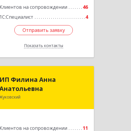
Клиентов на сопровождении
46
1С:Специалист
4
Отправить заявку
Отправить заявку
Показать контакты
Назад
ИП Филина Анна
ИП Филина Анна
Анатольевна
Анатольевна
Жуковский
140180, Московская обл, Жуковский г,
Баженова ул, дом № 19, кв.20
Подробнее
Клиентов на сопровождении
11