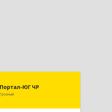
Портал-ЮГ ЧР
Портал-ЮГ ЧР
364906, Чеченская Респ, Грозный г,
Грозный
Путина пр-кт, дом № 30
Подробнее