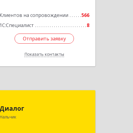
Клиентов на сопровождении
566
1С:Специалист
8
Отправить заявку
Отправить заявку
Показать контакты
Назад
Диалог
Диалог
360016, Кабардино-Балкарская Респ,
Нальчик
Нальчик г, Калюжного ул, дом № 3,
этаж 2