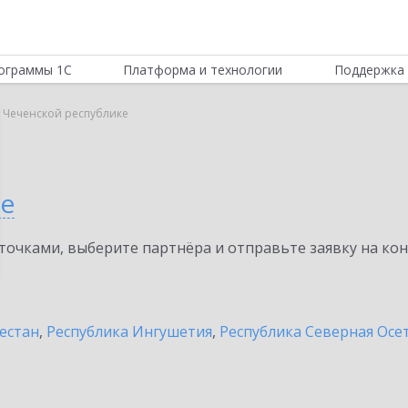
ограммы 1С
Платформа и технологии
Поддержка 
в Чеченской республике
ке
очками, выберите партнёра и отправьте заявку на ко
естан
,
Республика Ингушетия
,
Республика Северная Осет