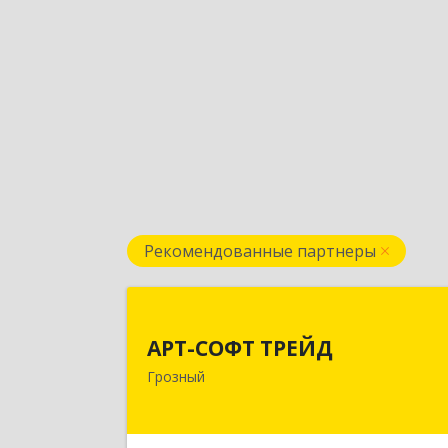
Рекомендованные партнеры
АРТ-СОФТ ТРЕЙ
АРТ-СОФТ ТРЕЙД
364013, Чеченская Респ, Грозный г
Грозный
Полярников ул, дом № 36
Подробне