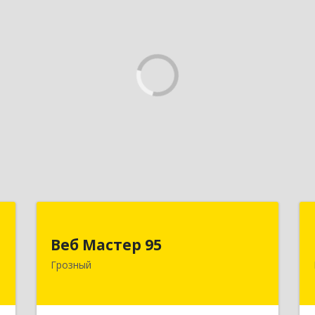
Д
Веб Мастер 95
Веб Мастер 95
,
364050, Чеченская Респ, Грозный г,
Грозный
А
Им Гайрбекова Муслима
Гайрбековича ул, дом № 72
е