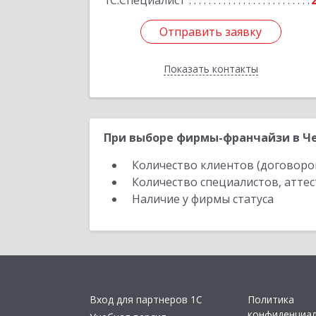
1С:Специалист
Отправить заявку
Отправить заявку
Показать контакты
Назад
При выборе фирмы-франчайзи в Че
Количество клиентов (договоро
Количество специалистов, атте
Наличие у фирмы статуса
Вход для партнеров 1С
Политика
конфиденциа