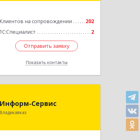
Подробнее
Клиентов на сопровождении
202
1С:Специалист
2
Отправить заявку
Отправить заявку
Показать контакты
Назад
Информ-Сервис
Информ-Сервис
362020, Северная Осетия - Алания
Владикавказ
Респ, Владикавказ г, Островского ул,
дом № 12, пом.3
Подробнее