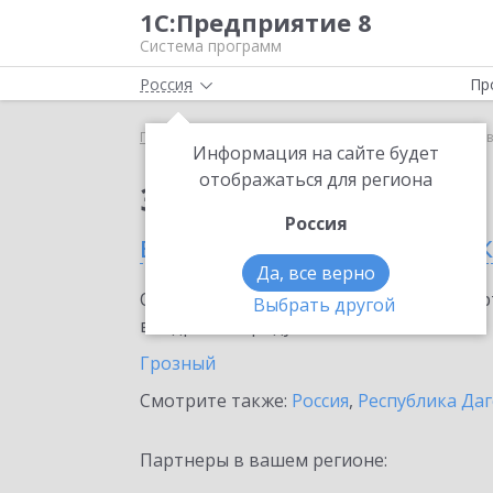
1С:Предприятие 8
Система программ
Россия
Пр
Главная
Тарифы ИТС
ИТС Техно
ИТС Техно 
Информация на сайте будет
отображаться для региона
Заказать ИТС Техно
Россия
в Чеченской республи
Да, все верно
Ознакомьтесь с информационными карт
Выбрать другой
внедрение продукта.
Грозный
Смотрите также:
Россия
,
Республика Даг
Партнеры в вашем регионе: