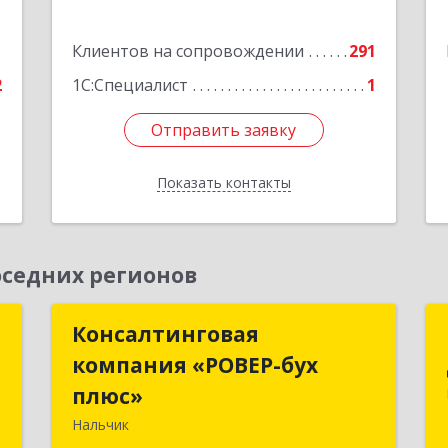
Подробнее
1
Клиентов на сопровождении
291
2
1С:Специалист
1
Отправить заявку
Отправить заявку
Показать контакты
Назад
седних регионов
а
Консалтинговая
Консалтинговая
"
компания «РОВЕР-бух
компания «РОВЕР-бух
плюс»
плюс»
,
Нальчик
1
360004, Кабардино-Балкарская Респ,