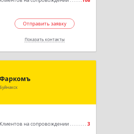
Клиентов на сопровождении
108
Отправить заявку
Отправить заявку
Показать контакты
Назад
Фаркомъ
Фаркомъ
Буйнакск
Подробнее
Клиентов на сопровождении
3