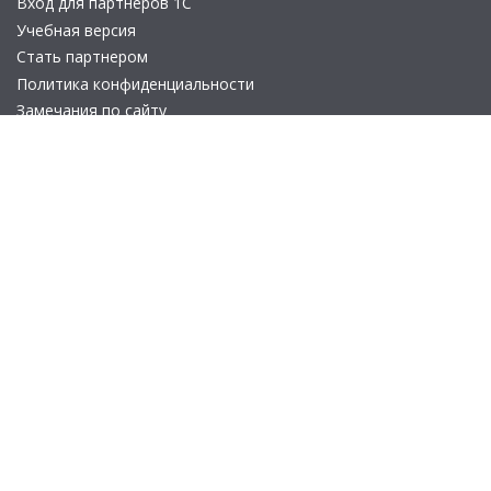
Вход для партнеров 1С
Учебная версия
Стать партнером
Политика конфиденциальности
Замечания по сайту
Другие сайты
Телефон:
+7 (495) 737-92-57
Email:
site_v8@1c.ru
Отдел продаж:
г. Москва
,
улица Селезнёвская, дом 21
© 2026 АО «Группа 1С» (правопреемник «1С»). Все права на сайт
защищены
© 2011- 2026 ООО «1С-Софт» (
о компании
).
Исключительное право на технологическую платформу
«1С:Предприятие 8» и типовые конфигурации программных