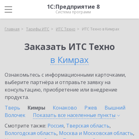
1С:Предприятие 8
Система программ
Главная
Тарифы ИТС
ИТС Техно
ИТС Техно в Кимрах
Заказать ИТС Техно
в Кимрах
Ознакомьтесь с информационными карточками,
выберите партнёра и отправьте заявку на
консультацию, приобретение или внедрение
продукта.
Тверь
Кимры
Конаково
Ржев
Вышний
Волочек
Показать все населенные
пункты
Смотрите также:
Россия
,
Тверская область
,
Вологодская область
,
Москва и Московская область
,