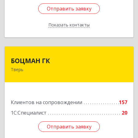
Отправить заявку
Отправить заявку
Показать контакты
Назад
БОЦМАН ГК
БОЦМАН ГК
Тверь
170100, Тверская обл, Тверь г, Лидии
Базановой ул, дом № 20, кв.X
Подробнее
Клиентов на сопровождении
157
1С:Специалист
20
Отправить заявку
Отправить заявку