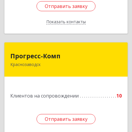
Отправить заявку
Отправить заявку
Показать контакты
Назад
Прогресс-Комп
Прогресс-Комп
Краснозаводск
141321, Московская обл, Сергиево-Посадский
р-н, Краснозаводск г, Новая ул, дом № 8, кв.78
Подробнее
Клиентов на сопровождении
10
Отправить заявку
Отправить заявку