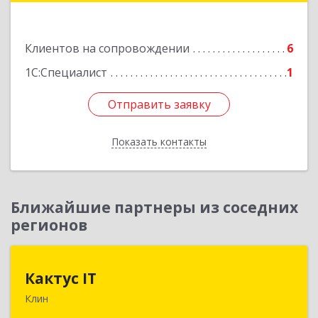
Подробнее
Клиентов на сопровождении
6
1С:Специалист
1
Отправить заявку
Отправить заявку
Показать контакты
Назад
Ближайшие партнеры из соседних
регионов
Кактус IT
Кактус IT
Клин
141607, Московская обл, г.о.Клин, Клин г,