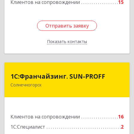
Клиентов на сопровождении
15
Отправить заявку
Отправить заявку
Показать контакты
Назад
1С:Франчайзинг. SUN-PROFF
1С:Франчайзинг. SUN-PROFF
Солнечногорск
141503, Московская обл, Солнечногорский р-н,
Солнечногорск г, Тамойкина ул, дом № 2, оф.26
Подробнее
Клиентов на сопровождении
16
1С:Специалист
2