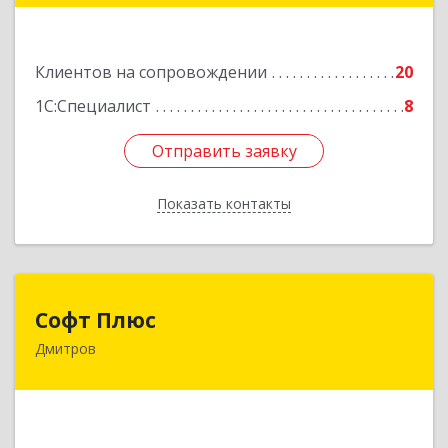
Подробнее
Клиентов на сопровождении
20
1С:Специалист
8
Отправить заявку
Отправить заявку
Показать контакты
Назад
Софт Плюс
Софт Плюс
Дмитров
141851, Московская обл, г.о. Дмитровский,
Игнатово с, объединения Воин тер, дом № 106
Подробнее