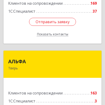
Клиентов на сопровождении
169
1С:Специалист
37
Отправить заявку
Отправить заявку
Показать контакты
Назад
АЛЬФА
АЛЬФА
Тверь
170002, Тверская обл, Тверь г, Чайковского пр-
кт, дом № 19а, оф.400
Подробнее
Клиентов на сопровождении
163
1С:Специалист
3