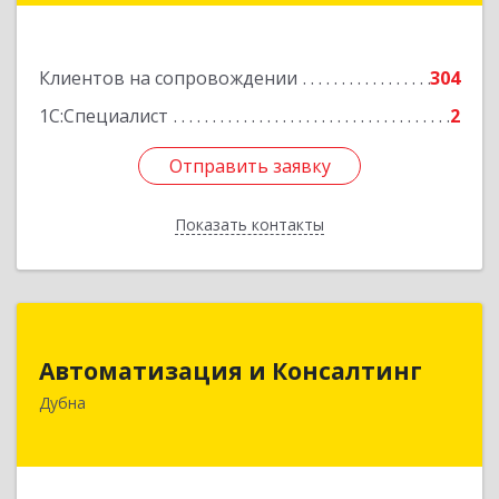
Подробнее
Клиентов на сопровождении
304
1С:Специалист
2
Отправить заявку
Отправить заявку
Показать контакты
Назад
Автоматизация и Консалтинг
Автоматизация и Консалтинг
141983, Московская обл, г.о.Дубна, Дубна г,
Дубна
Программистов ул, дом № 4, строение 4, оф.306
Подробнее