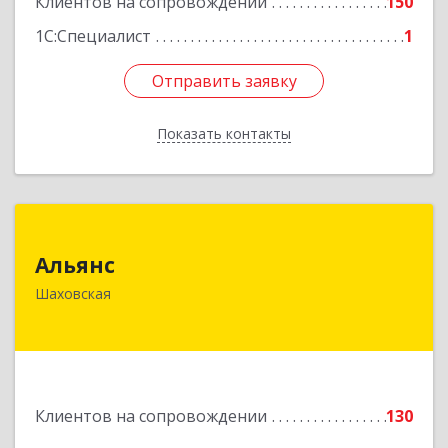
Клиентов на сопровождении
150
Подробнее
1С:Специалист
1
Отправить заявку
Отправить заявку
Показать контакты
Назад
Альянс
Альянс
143700, Московская обл, Шаховской р-н,
Шаховская
рп.Шаховская, ул.1-я Советская, дом № 44
Подробнее
Клиентов на сопровождении
130