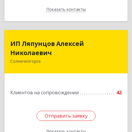
Показать контакты
Назад
ИП Ляпунцов Алексей
ИП Ляпунцов Алексей
Николаевич
Николаевич
Солнечногорск
Подробнее
Клиентов на сопровождении
42
Отправить заявку
Отправить заявку
Показать контакты
Назад