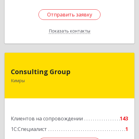
Отправить заявку
Отправить заявку
Показать контакты
Назад
Consulting Group
Consulting Group
171507, Тверская обл, Кимры г, Малая Садовая
Кимры
ул, дом № 46
Подробнее
Клиентов на сопровождении
143
1С:Специалист
1