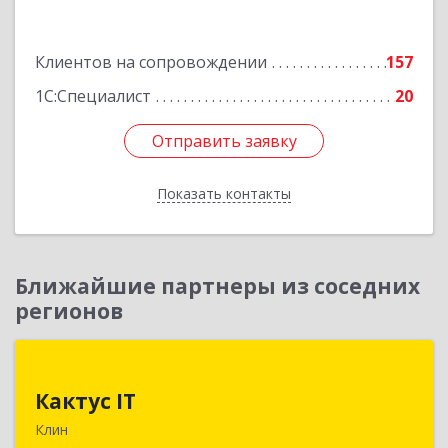
Подробнее
Клиентов на сопровождении
157
1С:Специалист
20
Отправить заявку
Отправить заявку
Показать контакты
Назад
Ближайшие партнеры из соседних
регионов
Кактус IT
Кактус IT
141607, Московская обл, г.о.Клин, Клин г,
Клин
Дзержинского ул, дом № 22, пом.1А