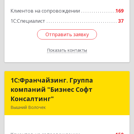
Клиентов на сопровождении
169
1С:Специалист
37
Отправить заявку
Отправить заявку
Показать контакты
Назад
1С:Франчайзинг. Группа
1С:Франчайзинг. Группа
компаний "Бизнес Софт
компаний "Бизнес Софт
Консалтинг"
Консалтинг"
Вышний Волочек
171157, Тверская обл, Вышний Волочек г,
Карла Либкнехта ул, дом № 24, кв.3