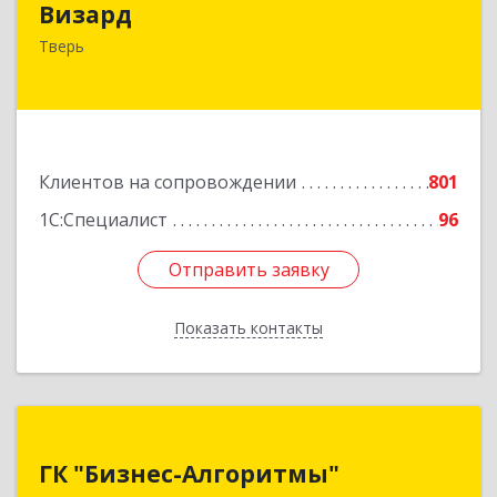
Визард
170006, Тверская обл, Тверь г, Учительская ул,
Тверь
дом № 59, оф.110
Подробнее
Клиентов на сопровождении
801
1С:Специалист
96
Отправить заявку
Отправить заявку
Показать контакты
Назад
ГК "Бизнес-Алгоритмы"
ГК "Бизнес-Алгоритмы"
170006, Тверская обл, Тверь г, Брагина ул, дом