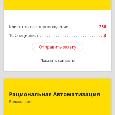
Подробнее
Клиентов на сопровождении
256
1С:Специалист
3
Отправить заявку
Отправить заявку
Показать контакты
Назад
Рациональная Автоматизация
Рациональная Автоматизация
143600, Московская обл, Волоколамский р-н,
Волоколамск
Волоколамск г, Октябрьская пл, дом № 10,
оф.12