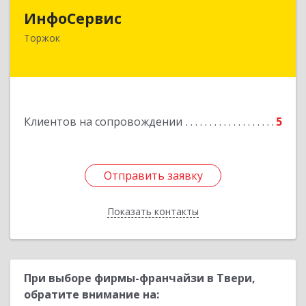
ИнфоСервис
172002, Тверская обл, Торжок г, Радищева ул,
Торжок
дом № 2
Подробнее
Клиентов на сопровождении
5
Отправить заявку
Отправить заявку
Показать контакты
Назад
При выборе фирмы-франчайзи в Твери,
обратите внимание на: