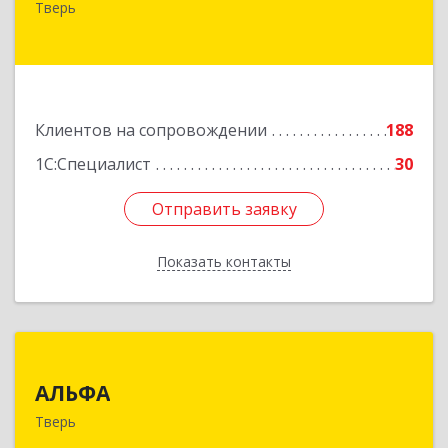
Тверь
№ 6а, оф.300
Подробнее
Клиентов на сопровождении
188
1С:Специалист
30
Отправить заявку
Отправить заявку
Показать контакты
Назад
АЛЬФА
АЛЬФА
170002, Тверская обл, Тверь г, Чайковского пр-
Тверь
кт, дом № 19а, оф.400