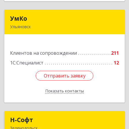
УмКо
УмКо
Ульяновск
432027, Ульяновская обл, Ульяновск г,
Радищева ул, дом № 143, корпус 1
Клиентов на сопровождении
211
Подробнее
1С:Специалист
12
Отправить заявку
Отправить заявку
Показать контакты
Назад
Н-Софт
Н-Софт
Зеленодольск