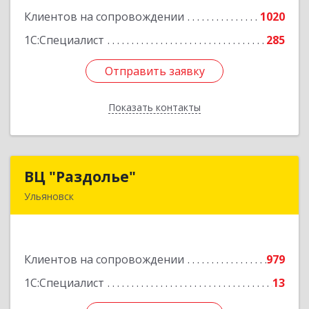
Клиентов на сопровождении
1020
Подробнее
1С:Специалист
285
Отправить заявку
Отправить заявку
Показать контакты
Назад
ВЦ "Раздолье"
ВЦ "Раздолье"
Ульяновск
432001, Ульяновская обл, Ульяновск г, Марата
ул, дом № 13, оф.1
Клиентов на сопровождении
979
Подробнее
1С:Специалист
13