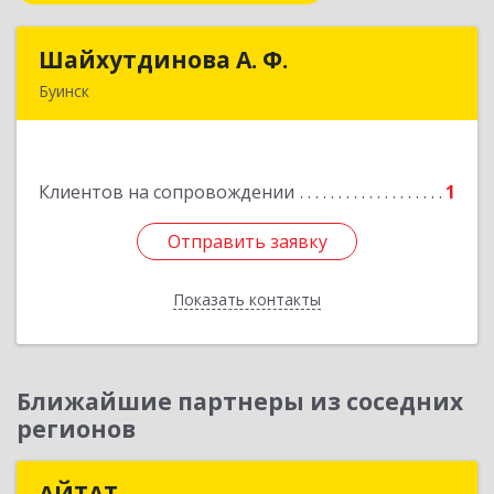
Шайхутдинова А. Ф.
Шайхутдинова А. Ф.
Буинск
РТ, г.Буинск, ул.Р.Люксембург, д.144Б
Подробнее
Клиентов на сопровождении
1
Отправить заявку
Отправить заявку
Показать контакты
Назад
Ближайшие партнеры из соседних
регионов