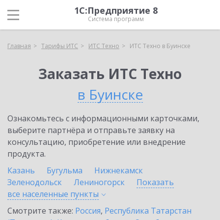
1С:Предприятие 8
Система программ
Главная
Тарифы ИТС
ИТС Техно
ИТС Техно в Буинске
Заказать ИТС Техно
в Буинске
Ознакомьтесь с информационными карточками,
выберите партнёра и отправьте заявку на
консультацию, приобретение или внедрение
продукта.
Казань
Бугульма
Нижнекамск
Зеленодольск
Лениногорск
Показать
все населенные
пункты
Смотрите также:
Россия
,
Республика Татарстан