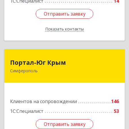
1С:Специалист
14
Отправить заявку
Отправить заявку
Показать контакты
Назад
Портал-Юг Крым
Портал-Юг Крым
Симферополь
295015, Крым Респ, Симферополь г, Козлова ул,
дом № 27
Подробнее
Клиентов на сопровождении
146
1С:Специалист
53
Отправить заявку
Отправить заявку