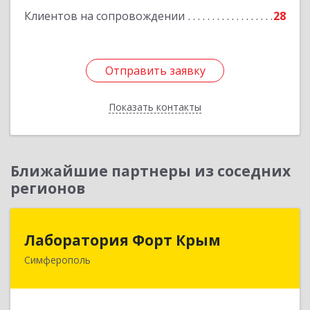
Клиентов на сопровождении
28
Отправить заявку
Отправить заявку
Показать контакты
Назад
Ближайшие партнеры из соседних
регионов
Лаборатория Форт Крым
Лаборатория Форт Крым
Симферополь
295034, Крым Респ, Симферополь г, Киевская
ул, дом № 79, оф.902