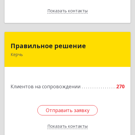
Показать контакты
Назад
Правильное решение
Правильное решение
Керчь
298330, Крым Респ, Керчь г, Адмиралтейский
проезд, дом № 1
Подробнее
Клиентов на сопровождении
270
Отправить заявку
Отправить заявку
Показать контакты
Назад