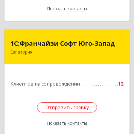
Показать контакты
Назад
1С:Франчайзи Софт Юго-Запад
1С:Франчайзи Софт Юго-Запад
Евпатория
297407, Крым Респ, Евпатория г, Победы пр-кт,
дом № 13, кв.45
Подробнее
Клиентов на сопровождении
12
Отправить заявку
Отправить заявку
Показать контакты
Назад