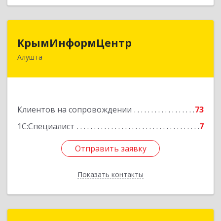
КрымИнформЦентр
КрымИнформЦентр
Алушта
298500, Крым Респ, Алушта г, Горького ул, дом
№ 34А, оф.7
Подробнее
Клиентов на сопровождении
73
1С:Специалист
7
Отправить заявку
Отправить заявку
Показать контакты
Назад