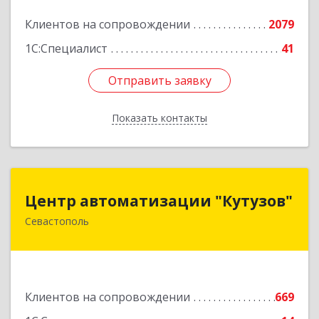
Подробнее
Клиентов на сопровождении
2079
1С:Специалист
41
Отправить заявку
Отправить заявку
Показать контакты
Назад
Центр автоматизации "Кутузов"
Центр автоматизации "Кутузов"
Севастополь
299011, Севастополь г, Генерала Петрова ул,
дом № 20, корпус 1, оф.1
Подробнее
Клиентов на сопровождении
669