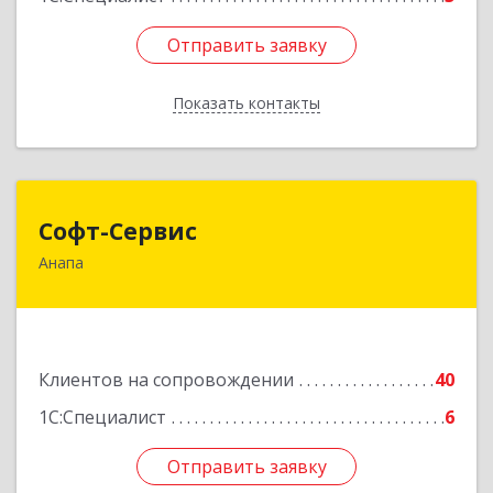
Отправить заявку
Отправить заявку
Показать контакты
Назад
Софт-Сервис
Софт-Сервис
Анапа
353440, Краснодарский край, Анапский р-н,
Анапа г, Владимирская ул, дом № 140, кв.93
Подробнее
Клиентов на сопровождении
40
1С:Специалист
6
Отправить заявку
Отправить заявку