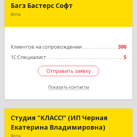
Багз Бастерс Софт
Багз Бастерс Софт
Ялта
298603, Крым Респ, Ялта г, Свердлова ул, дом №
34
Подробнее
Клиентов на сопровождении
300
1С:Специалист
5
Отправить заявку
Отправить заявку
Показать контакты
Назад
Студия "КЛАСС!" (ИП Черная
Студия "КЛАСС!" (ИП Черная
Екатерина Владимировна)
Екатерина Владимировна)
Ялта