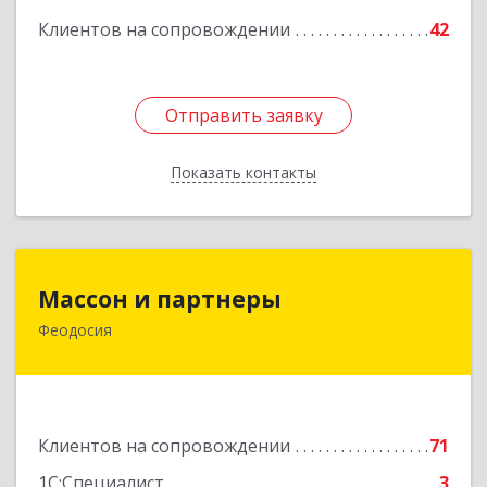
Клиентов на сопровождении
42
Отправить заявку
Отправить заявку
Показать контакты
Назад
Массон и партнеры
Массон и партнеры
Феодосия
298112, Крым Респ, Феодосия г, Крымская ул,
дом № 31
Подробнее
Клиентов на сопровождении
71
1С:Специалист
3