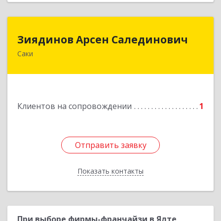
Зиядинов Арсен Салединович
Зиядинов Арсен Салединович
Саки
г.Саки, Интернациональная, 5/2, кв.1
Подробнее
Клиентов на сопровождении
1
Отправить заявку
Отправить заявку
Показать контакты
Назад
При выборе фирмы-франчайзи в Ялте,