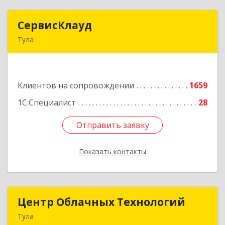
СервисКлауд
СервисКлауд
Тула
300028, Тульская обл, Тула г, Болдина ул, дом №
98, оф.545
Клиентов на сопровождении
1659
Подробнее
1С:Специалист
28
Отправить заявку
Отправить заявку
Показать контакты
Назад
Центр Облачных Технологий
Центр Облачных Технологий
Тула