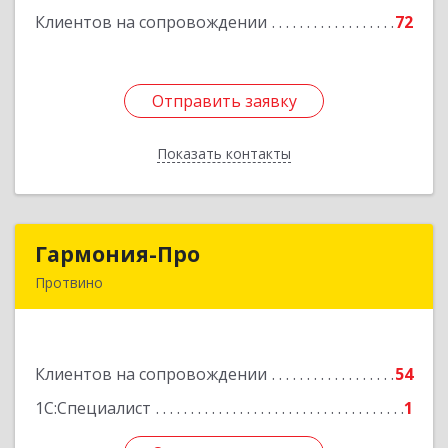
Клиентов на сопровождении
72
Подробнее
Отправить заявку
Отправить заявку
Показать контакты
Назад
Гармония-Про
Гармония-Про
Протвино
142280, Московская обл, Протвино г, Ленина
ул, дом № 18, кв.198
Клиентов на сопровождении
54
Подробнее
1С:Специалист
1