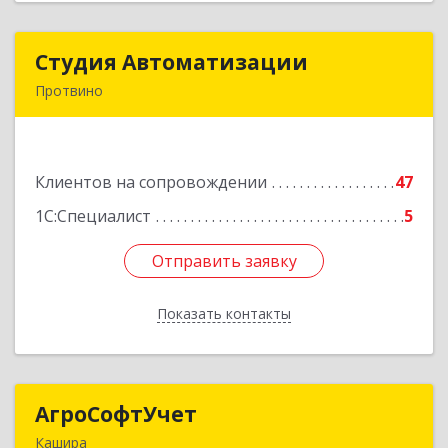
Студия Автоматизации
Студия Автоматизации
Протвино
142281, Московская обл, Протвино г, Ленина
ул, дом № 39, оф.8
Клиентов на сопровождении
47
Подробнее
1С:Специалист
5
Отправить заявку
Отправить заявку
Показать контакты
Назад
АгроСофтУчет
АгроСофтУчет
Кашира