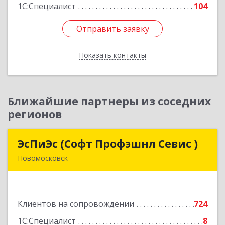
1С:Специалист
104
Отправить заявку
Отправить заявку
Показать контакты
Назад
Ближайшие партнеры из соседних
регионов
ЭсПиЭс (Софт Профэшнл Севис )
ЭсПиЭс (Софт Профэшнл Севис )
Новомосковск
301659, Тульская обл, Новомосковский р-н,
Новомосковск г, Шахтеров ул, дом № 33/33
Клиентов на сопровождении
724
Подробнее
1С:Специалист
8