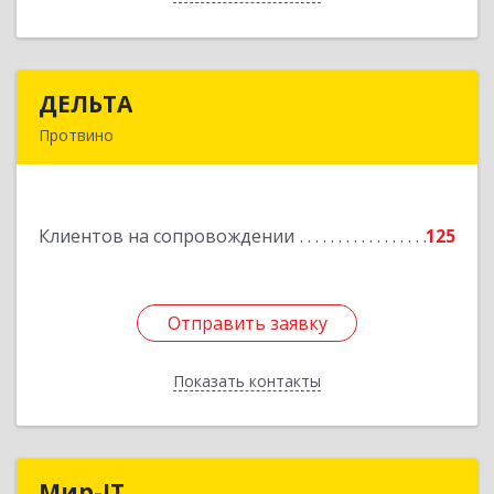
ДЕЛЬТА
ДЕЛЬТА
Протвино
142281, Московская обл, Протвино г,
Кременковское ш, дом № 9А
Клиентов на сопровождении
125
Подробнее
Отправить заявку
Отправить заявку
Показать контакты
Назад
Мир-IT
Мир-IT