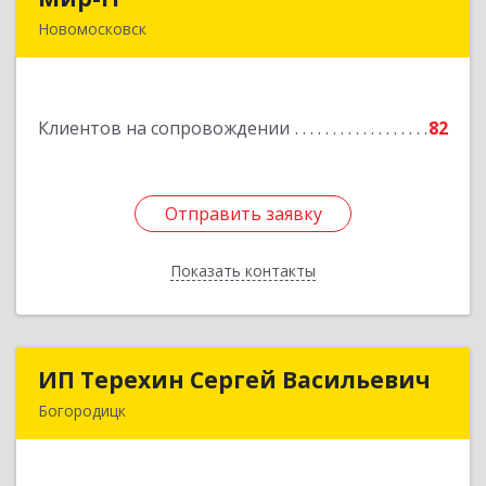
Новомосковск
301650, Тульская обл, Новомосковск г,
Садовского ул, дом № 28, оф.2
Клиентов на сопровождении
82
Подробнее
Отправить заявку
Отправить заявку
Показать контакты
Назад
ИП Терехин Сергей Васильевич
ИП Терехин Сергей Васильевич
Богородицк
301831, Тульская обл, Богородицкий р-н,
Богородицк г, Полевая ул, дом № 32, кв.92