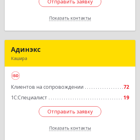
Отправить заявку
Отправить заявку
Показать контакты
Назад
Адинэкс
Адинэкс
Кашира
142900, Московская обл, г.о. Кашира, Кашира г,
Стрелецкая ул, дом № 70/1
Клиентов на сопровождении
72
Подробнее
1С:Специалист
19
Отправить заявку
Отправить заявку
Показать контакты
Назад