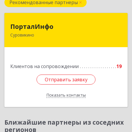
Рекомендованные партнеры
ПорталИнфо
ПорталИнфо
Суровикино
404414, г.Суровкино Волгоградской обл. ул. 1-й
мкр д.21 кв 9
Подробнее
Клиентов на сопровождении
19
Отправить заявку
Отправить заявку
Показать контакты
Назад
Ближайшие партнеры из соседних
регионов