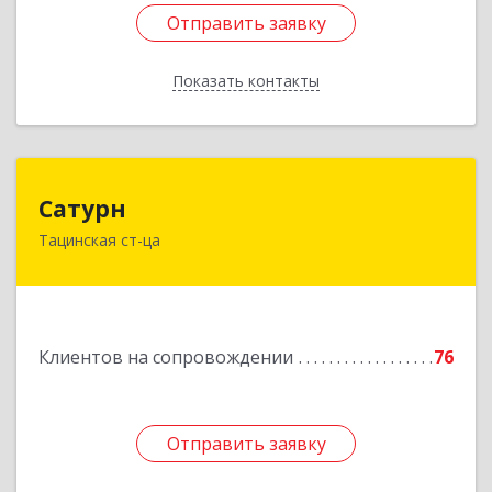
Отправить заявку
Отправить заявку
Показать контакты
Назад
Сатурн
Сатурн
Тацинская ст-ца
347060, Ростовская область, Тацинский район,
ст-ца Тацинская, ул.М.Горького, дом № 54
Подробнее
Клиентов на сопровождении
76
Отправить заявку
Отправить заявку