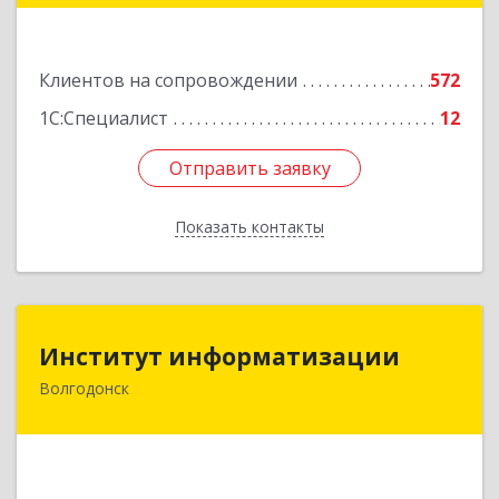
Подробнее
Клиентов на сопровождении
572
1С:Специалист
12
Отправить заявку
Отправить заявку
Показать контакты
Назад
Институт информатизации
Институт информатизации
Волгодонск
347383, Ростовская обл, Волгодонск г, Маршала
Кошевого ул, дом № 44, корпус II, оф.6
Подробнее