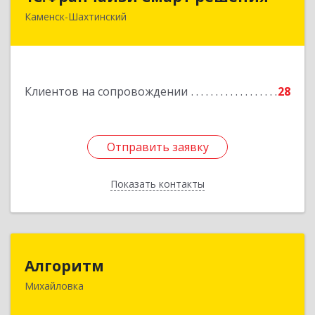
Каменск-Шахтинский
347800, Ростовская обл, Каменск-Шахтинский г,
Ворошилова ул, дом № 152
Подробнее
Клиентов на сопровождении
28
Отправить заявку
Отправить заявку
Показать контакты
Назад
Алгоритм
Алгоритм
Михайловка
Подробнее