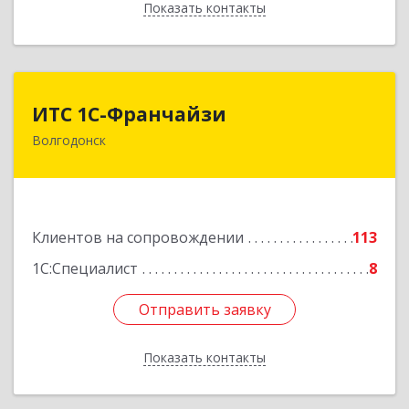
Показать контакты
Назад
ИТС 1С-Франчайзи
ИТС 1С-Франчайзи
Волгодонск
347380, Ростовская обл, Волгодонск г, Гагарина
ул, 22в помещение № III
Подробнее
Клиентов на сопровождении
113
1С:Специалист
8
Отправить заявку
Отправить заявку
Показать контакты
Назад