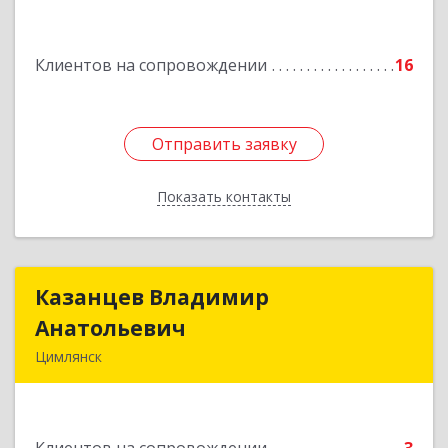
Клиентов на сопровождении
16
Отправить заявку
Отправить заявку
Показать контакты
Назад
Казанцев Владимир
Казанцев Владимир
Анатольевич
Анатольевич
Цимлянск
347 320, 347320, Ростовская обл, Цимлянский р-
н, Цимлянск г, Западный пер, дом № 3