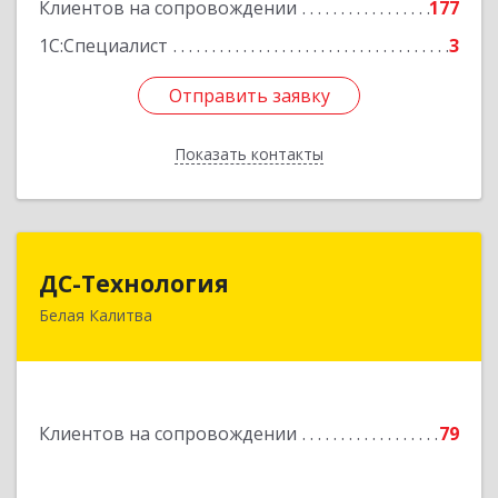
Клиентов на сопровождении
177
1С:Специалист
3
Отправить заявку
Отправить заявку
Показать контакты
Назад
ДС-Технология
ДС-Технология
Белая Калитва
347045, Ростовская обл, Белокалитвинский р-н,
Белая Калитва г, Вокзальная ул, дом № 381
Подробнее
Клиентов на сопровождении
79