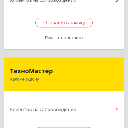
Клиентов на сопровождении
3
Подробнее
Отправить заявку
Отправить заявку
Показать контакты
Назад
ТехноМастер
ТехноМастер
Калач-на-Дону
404503, Волгоградская обл, Калач-на-Дону г,
Пархоменко ул, дом № 4, кв. 56
Подробнее
Клиентов на сопровождении
1