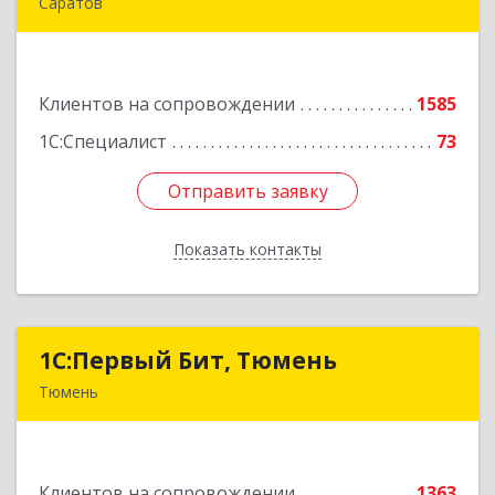
Саратов
410005, Саратовская обл, Саратов г,
Астраханская ул, дом № 87, корпус 50
Клиентов на сопровождении
1585
Подробнее
1С:Специалист
73
Отправить заявку
Отправить заявку
Показать контакты
Назад
1С:Первый Бит, Тюмень
1С:Первый Бит, Тюмень
Тюмень
625000, Тюменская обл, Тюмень г, Республики
ул, дом № 61, оф.712
Клиентов на сопровождении
1363
Подробнее