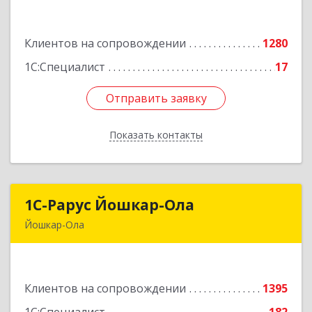
г, Цюрупы ул, дом № 130, этаж 1
Клиентов на сопровождении
1280
Подробнее
1С:Специалист
17
Отправить заявку
Отправить заявку
Показать контакты
Назад
1С-Рарус Йошкар-Ола
1С-Рарус Йошкар-Ола
Йошкар-Ола
424004, Марий Эл Респ, Йошкар-Ола г, Волкова
ул, дом № 68
Клиентов на сопровождении
1395
Подробнее