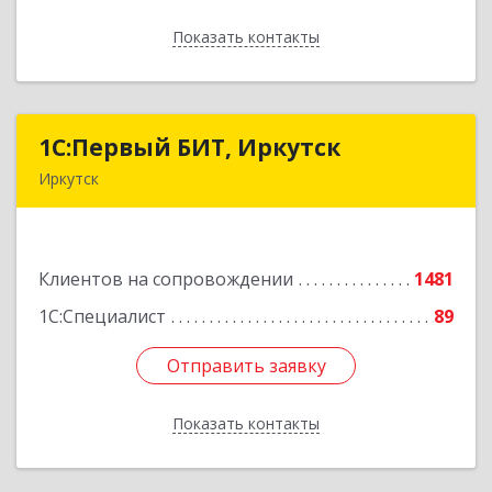
Показать контакты
Назад
1С:Первый БИТ, Иркутск
1С:Первый БИТ, Иркутск
Иркутск
664007, Иркутская обл, Иркутск г, Декабрьских
Событий ул, дом № 125, оф.500
Клиентов на сопровождении
1481
Подробнее
1С:Специалист
89
Отправить заявку
Отправить заявку
Показать контакты
Назад