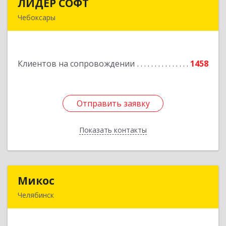
ЛИДЕР СОФТ
ЛИДЕР СОФТ
Чебоксары
428018, Чувашская Республика - Чувашия,
Чебоксары г, Московский пр-кт, дом № 17,
строение 1
Клиентов на сопровождении
1458
Подробнее
Отправить заявку
Отправить заявку
Показать контакты
Назад
Микос
Микос
Челябинск
454126, Челябинская обл, Челябинск г,
Энтузиастов ул, дом № 28, корпус А, этаж 1