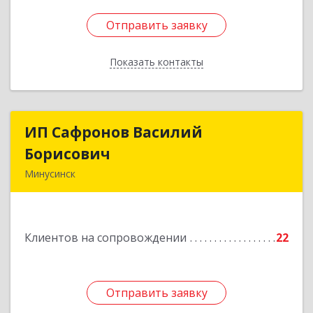
Отправить заявку
Отправить заявку
Показать контакты
Назад
ИП Сафронов Василий
ИП Сафронов Василий
Борисович
Борисович
Минусинск
662608, Красноярский край, Минусинск г,
Пушкина ул, дом № 8, кв.2
Клиентов на сопровождении
22
Подробнее
Отправить заявку
Отправить заявку