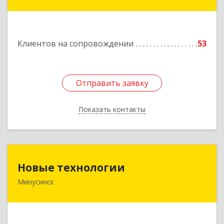
Восточный район, дом № 21А
Подробнее
Клиентов на сопровождении
53
Отправить заявку
Отправить заявку
Показать контакты
Назад
Новые технологии
Новые технологии
Минусинск
662606, Красноярский край, Минусинск г,
Абаканская ул, дом № 44, корпус Б
Подробнее