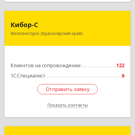
Кибор-С
Кибор-С
Железногорск (Красноярский край)
662973, Красноярский край, Железногорск г,
Белорусская ул, дом № 30 Б, пом.16
Подробнее
Клиентов на сопровождении
122
1С:Специалист
6
Отправить заявку
Отправить заявку
Показать контакты
Назад