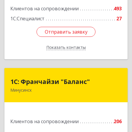
Клиентов на сопровождении
493
1С:Специалист
27
Отправить заявку
Отправить заявку
Показать контакты
Назад
1С: Франчайзи "Баланс"
1С: Франчайзи "Баланс"
Минусинск
662610, Красноярский край, Минусинск г,
Абаканская ул, дом № 43а, пом.14
Подробнее
Клиентов на сопровождении
206