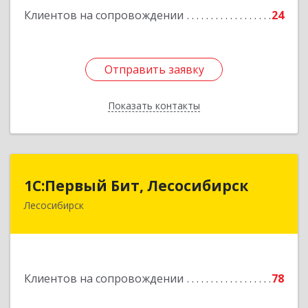
Клиентов на сопровождении
24
Отправить заявку
Отправить заявку
Показать контакты
Назад
1С:Первый Бит, Лесосибирск
1С:Первый Бит, Лесосибирск
Лесосибирск
662544, Красноярский край, Лесосибирск г,
Привокзальная ул, дом № 12, оф.216
Подробнее
Клиентов на сопровождении
78