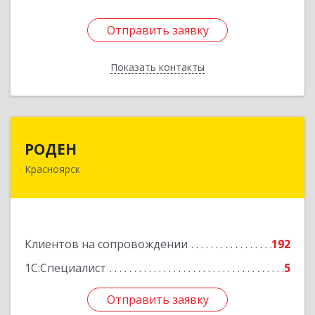
Отправить заявку
Отправить заявку
Показать контакты
Назад
РОДЕН
РОДЕН
Красноярск
660064, Красноярский край, Красноярск г, им
Академика Вавилова ул, дом № 1, оф.2-23
Подробнее
Клиентов на сопровождении
192
1С:Специалист
5
Отправить заявку
Отправить заявку