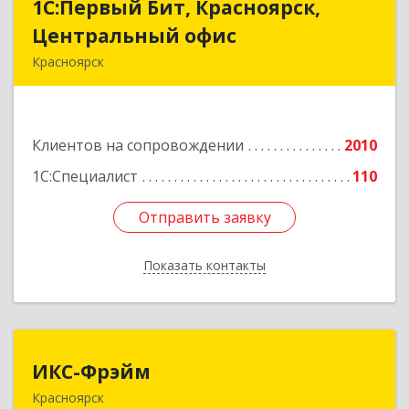
1С:Первый Бит, Красноярск,
1С:Первый Бит, Красноярск,
Центральный офис
Центральный офис
Красноярск
660017, Красноярский край, Красноярск г,
Диктатуры пролетариата ул, дом № 32
Клиентов на сопровождении
2010
Подробнее
1С:Специалист
110
Отправить заявку
Отправить заявку
Показать контакты
Назад
ИКС-Фрэйм
ИКС-Фрэйм
Красноярск
660077, Красноярский край, Красноярск г,