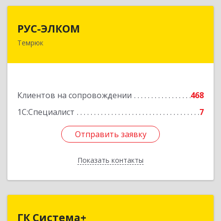
РУС-ЭЛКОМ
РУС-ЭЛКОМ
Темрюк
353500, Краснодарский край, Темрюкский р-н,
Темрюк г, Ленина ул, дом № 104
Подробнее
Клиентов на сопровождении
468
1С:Специалист
7
Отправить заявку
Отправить заявку
Показать контакты
Назад
ГК Система+
ГК Система+