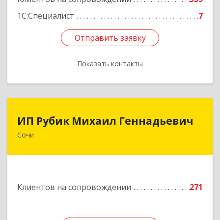
1С:Специалист
7
Отправить заявку
Отправить заявку
Показать контакты
Назад
ИП Рубик Михаил Геннадьевич
ИП Рубик Михаил Геннадьевич
Сочи
354003, Краснодарский край, Сочи г,
Макаренко ул, дом № 6/2
Подробнее
Клиентов на сопровождении
271