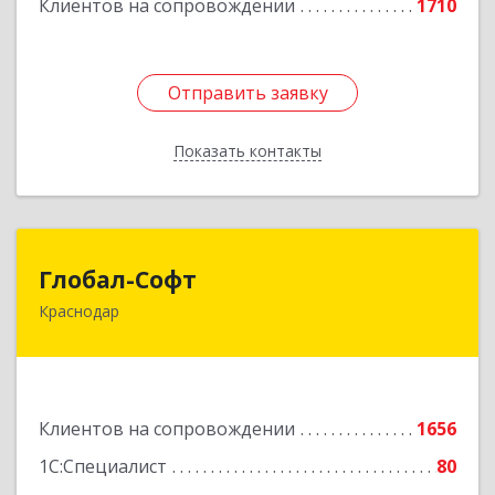
Клиентов на сопровождении
1710
Отправить заявку
Отправить заявку
Показать контакты
Назад
Глобал-Софт
Глобал-Софт
Краснодар
350018, Краснодарский край, Краснодар г,
Сормовская ул, дом № 7
Подробнее
Клиентов на сопровождении
1656
1С:Специалист
80