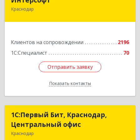
Краснодар
350020, Краснодарский край, Краснодар г,
Рашпилевская ул, дом № 179/1, оф.618
Подробнее
Клиентов на сопровождении
2196
1С:Специалист
70
Отправить заявку
Отправить заявку
Показать контакты
Назад
1С:Первый Бит, Краснодар,
1С:Первый Бит, Краснодар,
Центральный офис
Центральный офис
Краснодар
350051, Краснодарский край, Краснодар г,