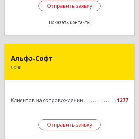
Отправить заявку
Отправить заявку
Показать контакты
Назад
Альфа-Софт
Альфа-Софт
Сочи
354000, Краснодарский край, Сочи г, Роз ул,
дом № 119, этаж 3
Подробнее
Клиентов на сопровождении
1277
Отправить заявку
Отправить заявку