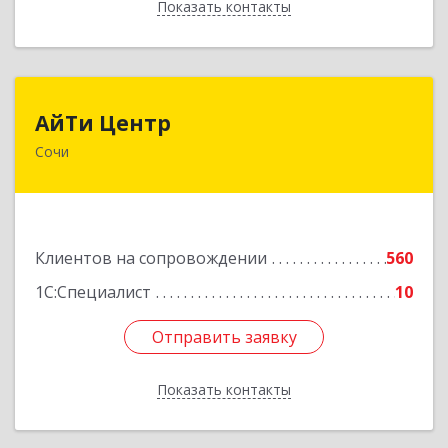
Показать контакты
Назад
АйТи Центр
АйТи Центр
Сочи
354000, Краснодарский край, Сочи, Московская
ул, дом № 19
Подробнее
Клиентов на сопровождении
560
1С:Специалист
10
Отправить заявку
Отправить заявку
Показать контакты
Назад