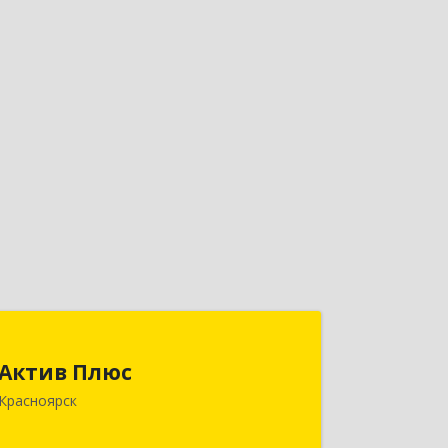
Актив Плюс
Актив Плюс
660017, Красноярский край,
Красноярск
Красноярск г, Обороны ул, дом № 3,
оф.220