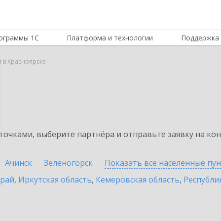
ограммы 1С
Платформа и технологии
Поддержка 
л в Красноярске
очками, выберите партнёра и отправьте заявку на ко
Ачинск
Зеленогорск
Показать все населенные
пу
край
,
Иркутская область
,
Кемеровская область
,
Республик