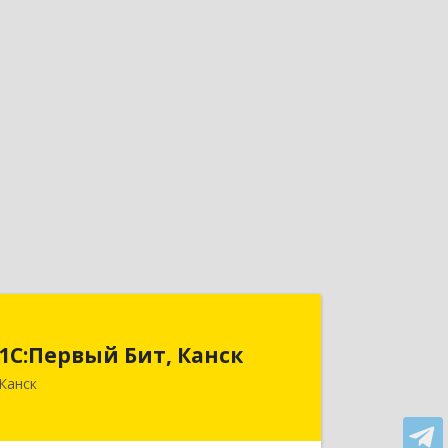
1С:Первый Бит, Канск
1С:Первый Бит, Канск
663600, Красноярский край, Канск г,
Канск
30 лет ВЛКСМ ул, дом № 20, пом.25
Подробнее