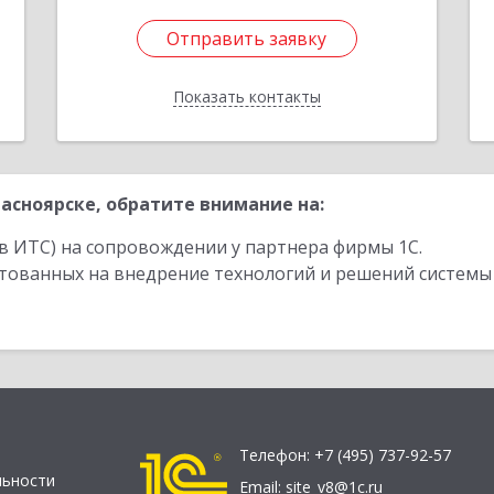
Отправить заявку
Отправить заявку
Показать контакты
Назад
асноярске, обратите внимание на:
в ИТС) на сопровождении у партнера фирмы 1С.
стованных на внедрение технологий и решений системы
Телефон:
+7 (495) 737-92-57
льности
Email:
site_v8@1c.ru