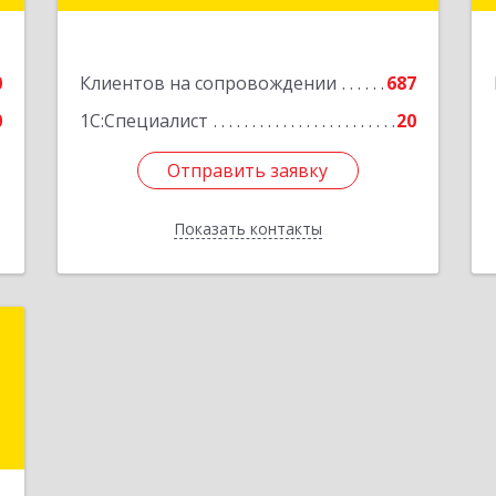
,
ы
Подробнее
2
0
Клиентов на сопровождении
687
е
0
1С:Специалист
20
Отправить заявку
Отправить заявку
Показать контакты
Назад
Н
,
а
3