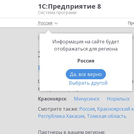
1С:Предприятие 8
Система программ
Россия
Пр
Главная
Тарифы ИТС
ИТС Ритейл
ИТС Ритей
Информация на сайте будет
отображаться для региона
Заказать ИТС Ритейл
Россия
в Красноярске
Да, все верно
Ознакомьтесь с информационными карт
Выбрать другой
внедрение продукта.
Красноярск
Минусинск
Норильск
Смотрите также:
Россия
,
Красноярский 
Республика Хакасия
,
Томская область
Партнеры в вашем регионе: