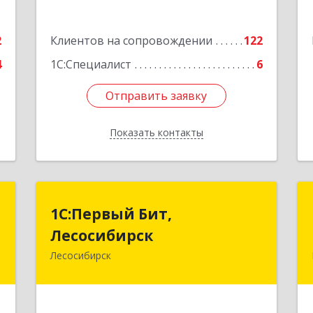
Подробнее
2
Клиентов на сопровождении
122
4
1С:Специалист
6
Отправить заявку
Отправить заявку
Показать контакты
Назад
т
1С:Первый Бит,
1С:Первый Бит,
Лесосибирск
Лесосибирск
,
А
Лесосибирск
662544, Красноярский край,
Лесосибирск г, Привокзальная ул,
е
дом № 12, оф.216