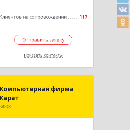
Клиентов на сопровождении
117
Отправить заявку
Отправить заявку
Показать контакты
Назад
Компьютерная фирма
Компьютерная фирма
Карат
Карат
Канск
663600, Красноярский край, Канск г,
Пролетарская ул, дом № 34
Подробнее