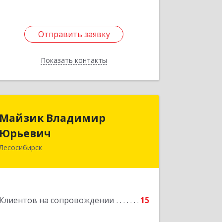
Отправить заявку
Отправить заявку
Показать контакты
Назад
Майзик Владимир
Майзик Владимир
Юрьевич
Юрьевич
Лесосибирск
Подробнее
Клиентов на сопровождении
15