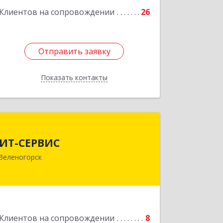
Клиентов на сопровождении
26
Отправить заявку
Отправить заявку
Показать контакты
Назад
ИТ-СЕРВИС
ИТ-СЕРВИС
663690, Красноярский край,
Зеленогорск
Зеленогорск г, Гагарина ул, дом № 34
Подробнее
Клиентов на сопровождении
8