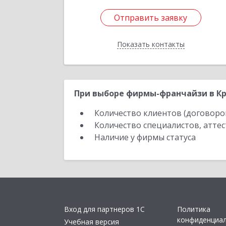
Отправить заявку
Отправить заявку
Показать контакты
Назад
При выборе фирмы-франчайзи в Кр
Количество клиентов (договоро
Количество специалистов, атте
Наличие у фирмы статуса
Вход для партнеров 1С
Политика
конфиденциа
Учебная версия