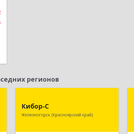
е
2
5
седних регионов
к
Кибор-С
Кибор-С
,
662973, Красноярский край,
Железногорск (Красноярский край)
8
Железногорск г, Белорусская ул, дом
№ 30 Б, пом.16
е