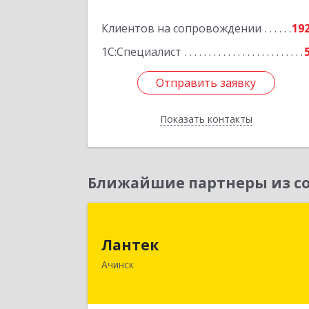
Подробне
Клиентов на сопровождении
19
1С:Специалист
Отправить заявку
Отправить заявку
Показать контакты
Назад
Ближайшие партнеры из со
Ланте
Лантек
662153, Красноярский край, Ачинск г
Ачинск
Декабристов ул, дом № 5
Подробне