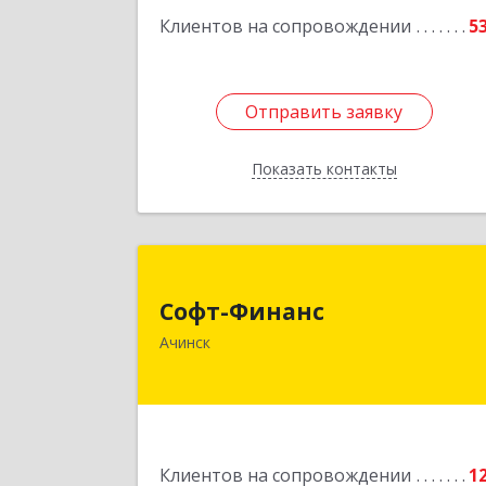
Клиентов на сопровождении
5
Отправить заявку
Отправить заявку
Показать контакты
Назад
Софт-Финан
Софт-Финанс
662150, Красноярский край, Ачинск г
Ачинск
1-й мкр, дом № 55А, корпус 
Подробне
Клиентов на сопровождении
1