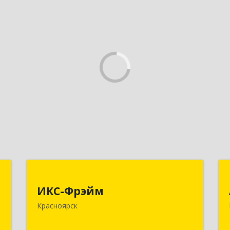
,
ИКС-Фрэйм
,
ИКС-Фрэйм
660077, Красноярский край,
с
Красноярск
Красноярск г, Батурина ул, дом № 32,
пом.4