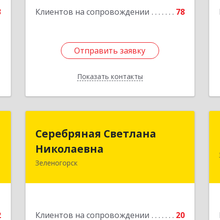
Подробнее
3
Клиентов на сопровождении
78
Отправить заявку
Отправить заявку
Показать контакты
Назад
с
Серебряная Светлана
Серебряная Светлана
Николаевна
Николаевна
,
2
Зеленогорск
663690, Краноярский край,
Зленогорск г, Энергетиков, дом № 14,
е
кв.37
Подробнее
2
Клиентов на сопровождении
20